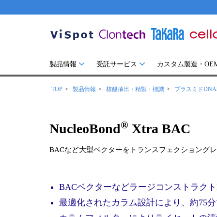
製品情報
受託サービス
カスタム製造・OE
TOP
製品情報
核酸抽出・精製・標識
プラスミドDN
®
NucleoBond
Xtra BAC
BACなど大型ベクターをトランスフェクショング
BACベクターなどラージコンストラクトD
最適化されたカラム設計により、約75