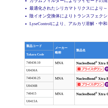
カラムフィルターによりライセートの清
最適化されたシリカマトリクスにより～15
陰イオン交換体によりトランスフェクシ
LyseControlにより、アルカリ溶解・中
製品コード
メーカー
製品名
略称
Takara Code
®
740436.10
MNA
NucleoBond
Xtra 
U0436A
®
740436.25
MNA
NucleoBond
Xtra 
U0436B
®
740415
MNA
NucleoBond
Xtra 
U0415A