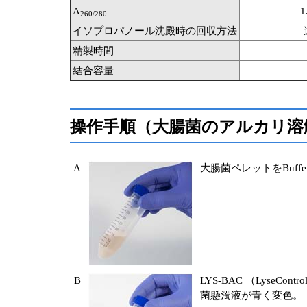
A
1
260/280
イソプロパノール沈殿時の回収方法
精製時間
結合容量
操作手順（大腸菌のアルカリ溶
A
大腸菌ペレットをBuffe
B
LYS-BAC （LyseCo
菌懸濁液が青く変色。