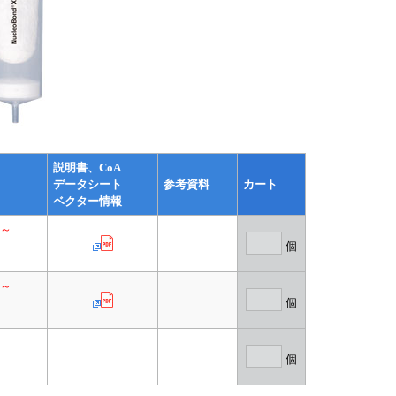
説明書、CoA
データシート
参考資料
カート
ベクター情報
1～
個
1～
個
個