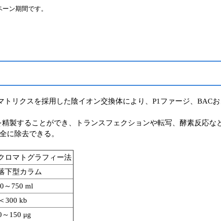
ペーン期間です。
異的シリカマトリクスを採用した陰イオン交換体により、P1ファージ、BAC
Aを精製することができ、トランスフェクションや転写、酵素反応な
全に除去できる。
クロマトグラフィー法
落下型カラム
50～750 ml
＜300 kb
0～150 μg