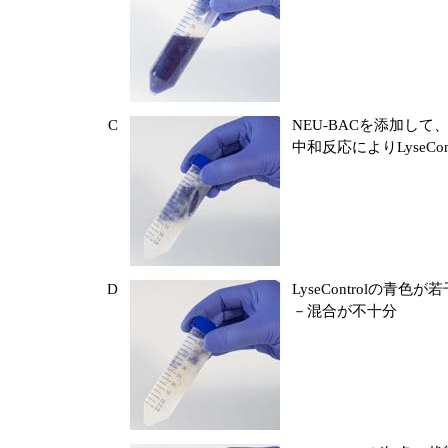
C
NEU-BACを添加して
中和反応によりLyseCo
D
LyseControlの青
－混合が不十分