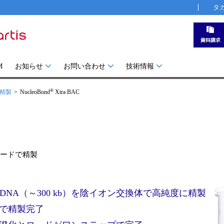
タ
M
お知らせ
お問い合わせ
技術情報
®
A精製
NucleoBond
Xtra BAC
レードで精製
NA（～300 kb）を陰イオン交換体で高純度に精製
分で精製完了