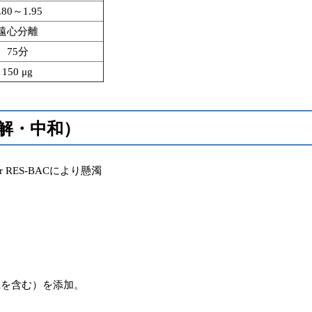
.80～1.95
遠心分離
75分
150 μg
解・中和）
r RES-BACにより懸濁
ntrolを含む）を添加。