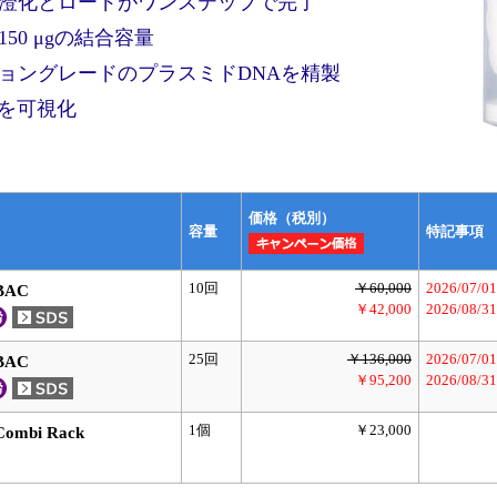
澄化とロードがワンステップで完了
0 μgの結合容量
ョングレードのプラスミドDNAを精製
和を可視化
価格（税別）
容量
特記事項
10回
￥60,000
2026/07/0
BAC
￥42,000
2026/08/31
25回
￥136,000
2026/07/0
BAC
￥95,200
2026/08/31
1個
￥23,000
Combi Rack