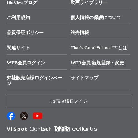
総合お問い合わせ
BioViewブログ
動画ライブラリー
終売製品のお知らせ
幹細胞・再生医療研究ガイド
├ テクニカルサポート 技術相談室
価格改定のご案内
ご利用規約
個人情報の保護について
クローニング実験ガイド
├ リアルタイムPCRサポートライン
学会展示・セミナーのご案内
SMARTer NGSポータルサイト
品質保証ポリシー
終売情報
├ 実験コンシェルジュ
技術セミナーのご案内
In-Fusion Cloning
├ 受託サービスお問い合わせ
プライマー設計
関連サイト
That's Good Science!™とは
タカラバイオ発表文献
└ カスタム製造お問い合わせ
Cut-Site Navigator
WEB会員ログイン
WEB会員 新規登録・変更
制限酵素切断サイトの検索
資料請求 試薬関連
ユーザーズボイス集
弊社販売店様ログインペー
サイトマップ
資料請求 機器関連
ジ
エピジェネティクス実験ガイド
資料請求 受託関連
RNAi実験のススメ
資料請求 核酸抽出・精製カタログ
販売店様ログイン
抗体検索サイト
サンプル請求一覧
ダウンロードサービス
アプリケーションノート