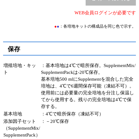
ユーザーズボイス集
WEB会員ログインが必要です
動画ライブラリー
●
●
：各培地キットの構成品を同じ色で示す。
Q&A
保存
増殖培地・キッ
：基本培地は4℃で暗所保存。SupplementMix/
ト
SupplementPackは-20℃保存。
基本培地500 mlにSupplementを混合した完全
培地は、4℃で6週間保存可能（凍結不可）。
使用前には必要量の完全培地を分注し保温し
てから使用する。残りの完全培地は4℃で保
存する。
基本培地
：4℃で暗所保存（凍結不可）
添加因子セット
：－20℃保存
（SupplementMix/
SupplementPack）