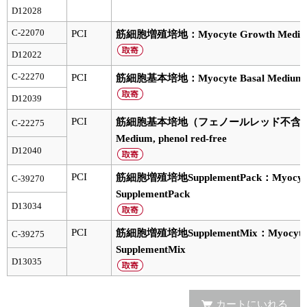
実験ガイド
D12028
リアルタイムPCR実験ガイド
C-22070
PCI
筋細胞増殖培地：Myocyte Growth Medium (
D12022
遺伝子検査ガイド（食品・水質・家畜他）
C-22270
PCI
筋細胞基本培地：Myocyte Basal Medium
NGSポータルサイト
D12039
幹細胞・再生医療研究ガイド
PCI
筋細胞基本培地（フェノールレッド不含）：Myo
C-22275
Medium, phenol red-free
クローニング実験ガイド
D12040
PCI
筋細胞増殖培地SupplementPack：Myocyte 
C-39270
細胞選択ガイド
SupplementPack
D13034
エピジェネティクス実験ガイド
PCI
筋細胞増殖培地SupplementMix：Myocyte 
C-39275
RNAi実験ガイド
SupplementMix
D13035
アプリケーションノート
プロトコール集
カートにいれる