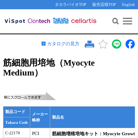
その他 ライセンスに関するご相談
機能解析・サイレンシング
資料請求
お問い合わせ
WEB会員登録
タカラバイオTOP
販売店様TOP
English
遺伝子組換え生物該当製品
Q&A
RNA合成・cDNA合成・クローニング
研究支援ツール
資料請求
制限酵素・電気泳動
Cut-Site Navigator 
制限酵素切断サイトの検索
サンプル請求
抗体・ELISA
カタログの見方
In-Fusion Cloning プライマー設計
核酸抽出・精製・標識
筋細胞用培地（Myocyte
抗体検索サイト
PCR・等温増幅
Medium）
リアルタイムPCR
（インターカレーター法）
リアルタイムPCR（qPCR）
プライマー検索・注文
装置・ソフトウェア
リアルタイムPCR
（プローブ法）
プライマー・プローブ検索・注文
サンプル請求
製品コード
機器ソフトウェア・ベクター配列ダウンロード
メーカー
テクニカルサポートライン
製品名
略称
Takara Code
ラーニングセンター
C-22170
PCI
筋細胞増殖培地キット：Myocyte Growth M