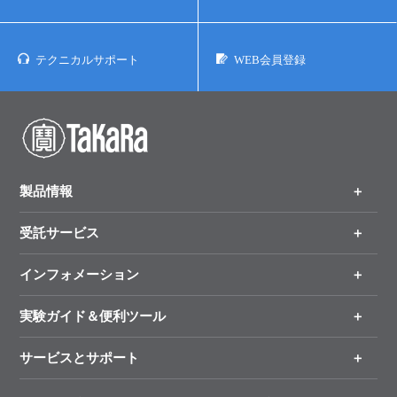
テクニカルサポート
WEB会員登録
製品情報
受託サービス
製品一覧
（分野、カテゴリーから探す）
インフォメーション
オンライン注文
手法から製品を探す
新製品情報
実験ガイド＆便利ツール
キャンペーン
各種ご案内
サービスとサポート
リアルタイムPCR実験のススメ
タカラバイオ各種会員募集のお知らせ
遺伝子による検査のススメ