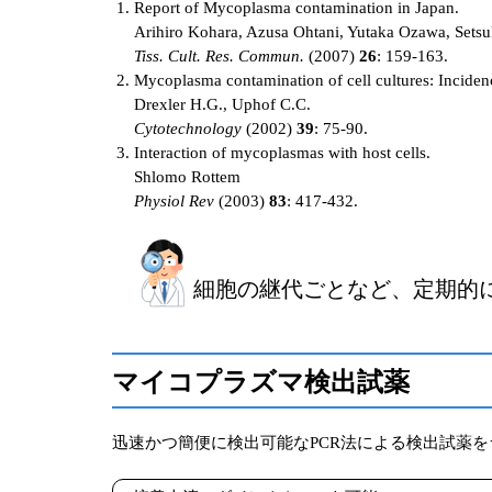
Report of Mycoplasma contamination in Japan.
Arihiro Kohara, Azusa Ohtani, Yutaka Ozawa, Sets
Tiss. Cult. Res. Commun.
(2007)
26
: 159-163.
Mycoplasma contamination of cell cultures: Incidence
Drexler H.G., Uphof C.C.
Cytotechnology
(2002)
39
: 75-90.
Interaction of mycoplasmas with host cells.
Shlomo Rottem
Physiol Rev
(2003)
83
: 417-432.
細胞の継代ごとなど、定期的
マイコプラズマ検出試薬
迅速かつ簡便に検出可能なPCR法による検出試薬