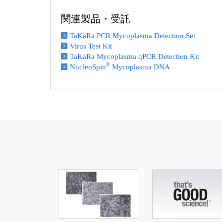
関連製品・受託
TaKaRa PCR Mycoplasma Detection Set
Virus Test Kit
TaKaRa Mycoplasma qPCR Detection Kit
®
NucleoSpin
Mycoplasma DNA