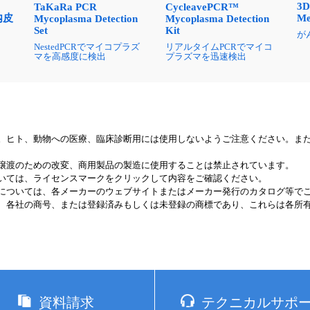
3D
TaKaRa PCR
CycleavePCR™
内皮
Me
Mycoplasma Detection
Mycoplasma Detection
Set
Kit
が
NestedPCRでマイコプラズ
リアルタイムPCRでマイコ
マを高感度に検出
プラズマを迅速検出
。ヒト、動物への医療、臨床診断用には使用しないようご注意ください。ま
譲渡のための改変、商用製品の製造に使用することは禁止されています。
いては、ライセンスマークをクリックして内容をご確認ください。
については、各メーカーのウェブサイトまたはメーカー発行のカタログ等で
、各社の商号、または登録済みもしくは未登録の商標であり、これらは各所
資料請求
テクニカルサポ