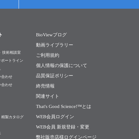
ト
BioViewブログ
動画ライブラリー
ト 技術相談室
ご利用規約
Rサポートライン
個人情報の保護について
ュ
品質保証ポリシー
い合わせ
い合わせ
終売情報
関連サイト
That's Good Science!™とは
WEB会員ログイン
・精製カタログ
WEB会員 新規登録・変更
ス
弊社販売店様ログインページ