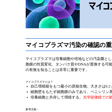
マイコプラズマ汚染の確認の重
マイコプラズマは培養細胞や培地などの汚染菌とし
胞膜の性質変化、タンパク質やDNAが置換する可
の有無を知ることは非常に重要です。
マイコプラズマとは？
自己増殖能をもつ最小の原核生物。大きさは0.2 μ
細胞壁をもたず細胞膜のみであり、ペニシリン
培養細胞と共存して増殖する。
光学顕微鏡での
参考文献：