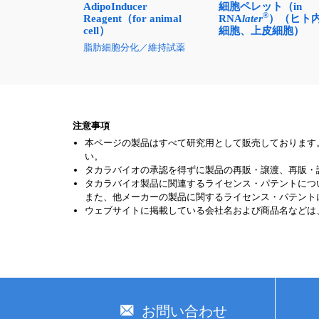
細胞ペレット（in
AdipoInducer
®
RNA
later
）（ヒト
Reagent（for animal
細胞、上皮細胞）
cell）
脂肪細胞分化／維持試薬
注意事項
本ページの製品はすべて研究用として販売しております
い。
タカラバイオの承認を得ずに製品の再販・譲渡、再販・
タカラバイオ製品に関連するライセンス・パテントにつ
また、他メーカーの製品に関するライセンス・パテント
ウェブサイトに掲載している会社名および商品名などは
お問い合わせ