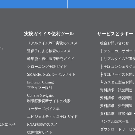
実験ガイド＆便利ツール
サービスとサポー
リアルタイムPCR実験のススメ
総合お問い合わせ
す）
遺伝子による検査のススメ
├ テクニカルサポー
幹細胞・再生医療研究ガイド
├ リアルタイムPC
クローニング実験ガイド
├ 実験コンシェルジ
SMARTer NGSポータルサイト
├ 受託サービスお問
In-Fusion Cloning
└ カスタム製造お問
プライマー設計
資料請求 試薬関連
Cut-Site Navigator
資料請求 機器関連
制限酵素切断サイトの検索
資料請求 受託関連
ユーザーズボイス集
資料請求 核酸抽出
エピジェネティクス実験ガイド
サンプル請求一覧
のお知らせ
RNAi実験のススメ
ダウンロードサービ
抗体検索サイト