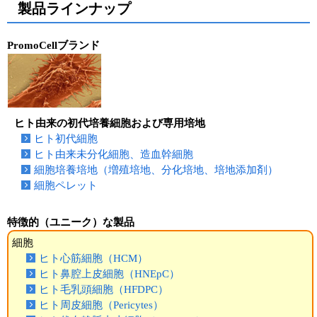
実験ガイド
製品ラインナップ
リアルタイムPCR実験ガイド
PromoCellブランド
遺伝子検査ガイド（食品・水質・家畜他）
NGSポータルサイト
ヒト由来の初代培養細胞および専用培地
幹細胞・再生医療研究ガイド
ヒト初代細胞
ヒト由来未分化細胞、造血幹細胞
クローニング実験ガイド
細胞培養培地（増殖培地、分化培地、培地添加剤）
細胞ペレット
細胞選択ガイド
エピジェネティクス実験ガイド
特徴的（ユニーク）な製品
細胞
RNAi実験ガイド
ヒト心筋細胞（HCM）
ヒト鼻腔上皮細胞（HNEpC）
アプリケーションノート
ヒト毛乳頭細胞（HFDPC）
ヒト周皮細胞（Pericytes）
プロトコール集