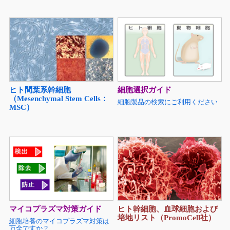
ヒト間葉系幹細胞
細胞選択ガイド
（Mesenchymal Stem Cells：
細胞製品の検索にご利用ください
MSC）
ヒト幹細胞、血球細胞および
マイコプラズマ対策ガイド
培地リスト（PromoCell社）
細胞培養のマイコプラズマ対策は
万全ですか？