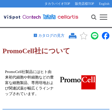
その他 ライセンスに関するご相談
機能解析・サイレンシング
資料請求
お問い合わせ
WEB会員登録
タカラバイオTOP
販売店様TOP
English
遺伝子組換え生物該当製品
Q&A
RNA合成・cDNA合成・クローニング
研究支援ツール
資料請求
制限酵素・電気泳動
Cut-Site Navigator 
制限酵素切断サイトの検索
サンプル請求
抗体・ELISA
カタログの見方
In-Fusion Cloning プライマー設計
核酸抽出・精製・標識
PromoCell社について
抗体検索サイト
PCR・等温増幅
リアルタイムPCR
（インターカレーター法）
リアルタイムPCR（qPCR）
プライマー検索・注文
PromoCell社製品にはヒト由
装置・ソフトウェア
リアルタイムPCR
（プローブ法）
来初代細胞や幹細胞などの豊
プライマー・プローブ検索・注文
サンプル請求
富な細胞製品、専用培地およ
び関連試薬が幅広くラインナ
機器ソフトウェア・ベクター配列ダウンロード
ップされています。
テクニカルサポートライン
ラーニングセンター