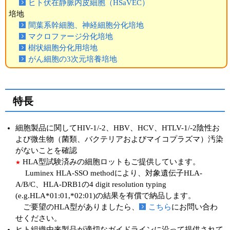
ヒト伏在静脈内皮細胞（HSaVEC）
培地
ユーザーズボイス集
間葉系幹細胞、神経細胞分化培地
マクロファージ分化培地
動画ライブラリー
樹状細胞分化用培地
がん細胞の3次元培養培地
Q&A
特長
細胞製品に関してHIV-1/-2、HBV、HCV、HTLV-1/-2陰性お
よび微生物（菌類、バクテリアおよびマイコプラズマ）汚染
がないことを確認
HLA型試験済みの細胞ロットもご提供しています。
★
Luminex HLA-SSO methodにより、対象遺伝子HLA-
A/B/C、HLA-DRB1の4 digit resolution typing
(e.g.HLA*01:01,*02:01)の結果を有償で納品します。
ご要望のHLA型がありましたら、
こちら
にお問い合わ
せください。
ヒト組織由来製品が適切なガイドラインに沿って提供されて