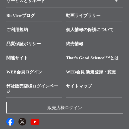
サービスとサポート
リアルタイムPCR実験のススメ
タカラバイオ各種会員募集のお知らせ
遺伝子による検査のススメ
総合お問い合わせ
BioViewブログ
動画ライブラリー
終売製品のお知らせ
幹細胞・再生医療研究ガイド
├ テクニカルサポート 技術相談室
価格改定のご案内
ご利用規約
個人情報の保護について
クローニング実験ガイド
├ リアルタイムPCRサポートライン
学会展示・セミナーのご案内
SMARTer NGSポータルサイト
品質保証ポリシー
終売情報
├ 実験コンシェルジュ
技術セミナーのご案内
In-Fusion Cloning
├ 受託サービスお問い合わせ
プライマー設計
関連サイト
That's Good Science!™とは
タカラバイオ発表文献
└ カスタム製造お問い合わせ
Cut-Site Navigator
WEB会員ログイン
WEB会員 新規登録・変更
制限酵素切断サイトの検索
資料請求 試薬関連
ユーザーズボイス集
弊社販売店様ログインペー
サイトマップ
資料請求 機器関連
ジ
エピジェネティクス実験ガイド
資料請求 受託関連
RNAi実験のススメ
資料請求 核酸抽出・精製カタログ
販売店様ログイン
抗体検索サイト
サンプル請求一覧
ダウンロードサービス