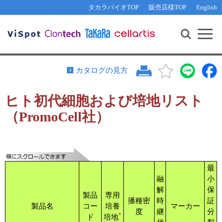
その他 ライセンスに関するご相談
機能解析・サイレンシング
資料請求
お問い合わせ
WEB会員登録
タカラバイオTOP
販売店様TOP
English
遺伝子組換え生物該当製品
Q&A
RNA合成・cDNA合成・クローニング
研究支援ツール
資料請求
制限酵素・電気泳動
Cut-Site Navigator 
制限酵素切断サイトの検索
サンプル請求
抗体・ELISA
カタログの見方
In-Fusion Cloning プライマー設計
核酸抽出・精製・標識
ヒト初代細胞および培地リスト
抗体検索サイト
PCR・等温増幅
（PromoCell社）
リアルタイムPCR
（インターカレーター法）
リアルタイムPCR（qPCR）
プライマー検索・注文
装置・ソフトウェア
リアルタイムPCR
（プローブ法）
プライマー・プローブ検索・注文
サンプル請求
最
融
小
機器ソフトウェア・ベクター配列ダウンロード
テクニカルサポートライン
解
保
製品
専用
播種密
時
証
ラーニングセンター
製品名
コー
培養
マーカー
度
継
分
*
ド
培地