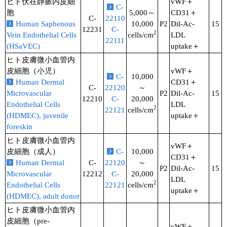
ヒト伏在静脈内皮細
vWF＋
C-
胞
5,000～
CD31＋
C-
22110
Human Saphenous
10,000
P2
Dil-Ac-
15
12231
C-
2
Vein Endothelial Cells
cells/cm
LDL
22111
(HSaVEC)
uptake＋
ヒト皮膚微小血管内
皮細胞（小児）
vWF＋
C-
10,000
Human Dermal
CD31＋
C-
22120
～
Microvascular
P2
Dil-Ac-
15
12210
C-
20,000
Endothelial Cells
LDL
2
22121
cells/cm
(HDMEC), juvenile
uptake＋
foreskin
ヒト皮膚微小血管内
vWF＋
皮細胞（成人）
C-
10,000
CD31＋
Human Dermal
C-
22120
～
P2
Dil-Ac-
15
Microvascular
12212
C-
20,000
LDL
2
Endothelial Cells
22121
cells/cm
uptake＋
(HDMEC), adult donor
ヒト皮膚微小血管内
皮細胞（pre-
vWF＋