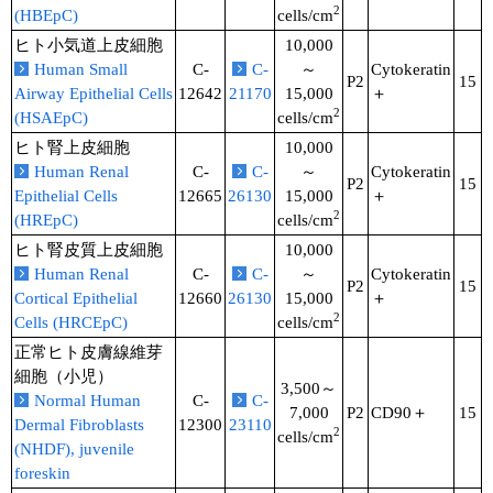
2
(HBEpC)
cells/cm
ヒト小気道上皮細胞
10,000
Human Small
C-
C-
～
Cytokeratin
P2
15
Airway Epithelial Cells
12642
21170
15,000
＋
2
(HSAEpC)
cells/cm
ヒト腎上皮細胞
10,000
Human Renal
C-
C-
～
Cytokeratin
P2
15
Epithelial Cells
12665
26130
15,000
＋
2
(HREpC)
cells/cm
ヒト腎皮質上皮細胞
10,000
Human Renal
C-
C-
～
Cytokeratin
P2
15
Cortical Epithelial
12660
26130
15,000
＋
2
Cells (HRCEpC)
cells/cm
正常ヒト皮膚線維芽
細胞（小児）
3,500～
Normal Human
C-
C-
7,000
P2
CD90＋
15
Dermal Fibroblasts
12300
23110
2
cells/cm
(NHDF), juvenile
foreskin