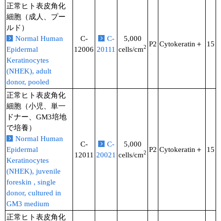
正常ヒト表皮角化
細胞（成人、プー
ルド）
Normal Human
C-
C-
5,000
P2
Cytokeratin＋
15
2
Epidermal
12006
20111
cells/cm
Keratinocytes
(NHEK), adult
donor, pooled
正常ヒト表皮角化
細胞（小児、単一
ドナー、GM3培地
で培養）
Normal Human
C-
C-
5,000
Epidermal
P2
Cytokeratin＋
15
2
12011
20021
cells/cm
Keratinocytes
(NHEK), juvenile
foreskin , single
donor, cultured in
GM3 medium
正常ヒト表皮角化