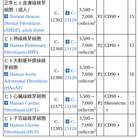
正常ヒト皮膚線維芽
細胞（成人）
3,500～
C-
C-
Normal Human
7,000
P2
CD90＋
15
12302
23120
2
Dermal Fibroblasts
cells/cm
(NHDF), adult donor
ヒト肺線維芽細胞
3,500～
C-
C-
Human Pulmonary
7,000
P2
CD90＋
15
12360
23120
2
Fibroblasts (HPF)
cells/cm
ヒト大動脈外膜線維
芽細胞
3,500～
C-
C-
Human Aortic
7,000
P2
CD90＋
10
12380
23120
2
Adventitial Fibroblasts
cells/cm
(HAoAF)
ヒト心臓線維芽細胞
3,500～
CD90＋、
C-
C-
Human Cardiac
7,000
P2
fibronectin
15
12375
23130
2
Fibroblasts (HCF)
cells/cm
＋
ヒト子宮線維芽細胞
3,500～
C-
C-
Human Uterine
7,000
P2
CD90＋
15
12385
23120
2
Fibroblasts (HUF)
cells/cm