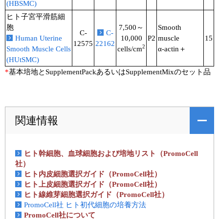
(HBSMC)
ヒト子宮平滑筋細
胞
7,500～
Smooth
C-
C-
Human Uterine
10,000
P2
muscle
15
12575
22162
2
Smooth Muscle Cells
cells/cm
α-actin＋
(HUtSMC)
*
基本培地とSupplementPackあるいはSupplementMixのセット品
関連情報
ヒト幹細胞、血球細胞および培地リスト（PromoCell
社）
ヒト内皮細胞選択ガイド（PromoCell社）
ヒト上皮細胞選択ガイド（PromoCell社）
ヒト線維芽細胞選択ガイド（PromoCell社）
PromoCell社 ヒト初代細胞の培養方法
PromoCell社について