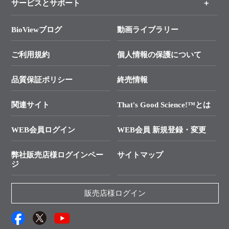
サービスとサポート
リアルタイムPCR実験のススメ
タカラバイオ各種会員募集のお知らせ
遺伝子による検査のススメ
総合お問い合わせ
BioViewブログ
動画ライブラリー
終売製品のお知らせ
幹細胞・再生医療研究ガイド
├ テクニカルサポート 技術相談室
価格改定のご案内
ご利用規約
個人情報の保護について
クローニング実験ガイド
├ リアルタイムPCRサポートライン
学会展示・セミナーのご案内
SMARTer NGSポータルサイト
品質保証ポリシー
終売情報
├ 実験コンシェルジュ
技術セミナーのご案内
In-Fusion Cloning
├ 受託サービスお問い合わせ
プライマー設計
関連サイト
That's Good Science!™とは
タカラバイオ発表文献
└ カスタム製造お問い合わせ
Cut-Site Navigator
WEB会員ログイン
WEB会員 新規登録・変更
制限酵素切断サイトの検索
資料請求 試薬関連
ユーザーズボイス集
弊社販売店様ログインペー
サイトマップ
資料請求 機器関連
ジ
エピジェネティクス実験ガイド
資料請求 受託関連
RNAi実験のススメ
資料請求 核酸抽出・精製カタログ
販売店様ログイン
抗体検索サイト
サンプル請求一覧