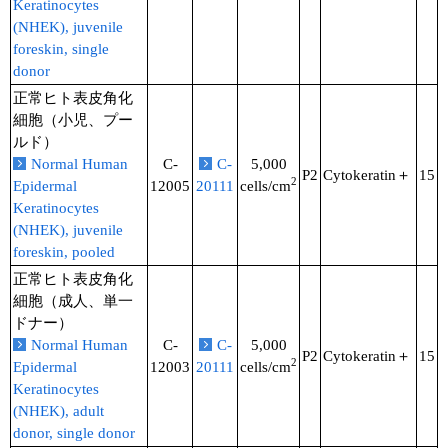
Keratinocytes
(NHEK), juvenile
foreskin, single
donor
正常ヒト表皮角化
細胞（小児、プー
ルド）
Normal Human
C-
C-
5,000
P2
Cytokeratin＋
15
2
Epidermal
12005
20111
cells/cm
Keratinocytes
(NHEK), juvenile
foreskin, pooled
正常ヒト表皮角化
細胞（成人、単一
ドナー）
Normal Human
C-
C-
5,000
P2
Cytokeratin＋
15
2
Epidermal
12003
20111
cells/cm
Keratinocytes
(NHEK), adult
donor, single donor