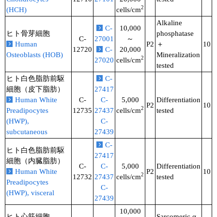
2
(HCH)
cells/cm
Alkaline
C-
10,000
ヒト骨芽細胞
phosphatase
C-
27001
～
Human
P2
＋
10
12720
C-
20,000
Osteoblasts (HOB)
Mineralization
2
27020
cells/cm
tested
ヒト白色脂肪前駆
C-
細胞（皮下脂肪）
27417
Human White
C-
C-
5,000
Differentiation
P2
10
2
Preadipocytes
12735
27437
cells/cm
tested
(HWP),
C-
subcutaneous
27439
C-
ヒト白色脂肪前駆
27417
細胞（内臓脂肪）
C-
C-
5,000
Differentiation
Human White
P2
10
2
12732
27437
cells/cm
tested
Preadipocytes
C-
(HWP), visceral
27439
10,000
ヒト心筋細胞
Sarcomeric α-