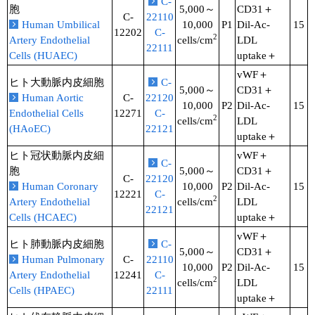
C-
胞
5,000～
CD31＋
C-
22110
ユーザーズボイス集
Human Umbilical
10,000
P1
Dil-Ac-
15
12202
C-
2
Artery Endothelial
cells/cm
LDL
22111
動画ライブラリー
Cells (HUAEC)
uptake＋
vWF＋
ヒト大動脈内皮細胞
C-
Q&A
5,000～
CD31＋
Human Aortic
C-
22120
10,000
P2
Dil-Ac-
15
Endothelial Cells
12271
C-
2
cells/cm
LDL
(HAoEC)
22121
uptake＋
ヒト冠状動脈内皮細
vWF＋
C-
胞
5,000～
CD31＋
C-
22120
Human Coronary
10,000
P2
Dil-Ac-
15
12221
C-
2
Artery Endothelial
cells/cm
LDL
22121
Cells (HCAEC)
uptake＋
vWF＋
ヒト肺動脈内皮細胞
C-
5,000～
CD31＋
Human Pulmonary
C-
22110
10,000
P2
Dil-Ac-
15
Artery Endothelial
12241
C-
2
cells/cm
LDL
Cells (HPAEC)
22111
uptake＋