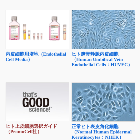
内皮細胞用培地（Endothelial
ヒト臍帯静脈内皮細胞
Cell Media）
（Human Umbilical Vein
Endothelial Cells：HUVEC）
ヒト上皮細胞選択ガイド
正常ヒト表皮角化細胞
（PromoCell社）
（Normal Human Epidermal
Keratinocytes：NHEK）