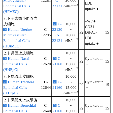
Microvascular
12281
C-
20,000
LDL
2
Endothelial Cells
22121
cells/cm
uptake＋
(HPMEC)
ヒト子宮微小血管内
vWF＋
皮細胞
C-
10,000
CD31＋
Human Uterine
C-
22120
～
P2
Dil-Ac-
15
Microvascular
12295
C-
20,000
LDL
2
Endothelial Cells
22121
cells/cm
uptake＋
(HUtMEC)
ヒト鼻腔上皮細胞
10,000
Human Nasal
C-
C-
～
Cytokeratin
P2
15
Epithelial Cells
12620
21160
15,000
＋
2
(HNEpC)
cells/cm
ヒト気管上皮細胞
10,000
Human Tracheal
C-
C-
～
Cytokeratin
P2
15
Epithelial Cells
12644
21160
15,000
＋
2
(HTEpC)
cells/cm
ヒト気管支上皮細胞
10,000
Human Bronchial
C-
C-
～
Cytokeratin
P2
15
Epithelial Cells
12640
21160
15,000
＋