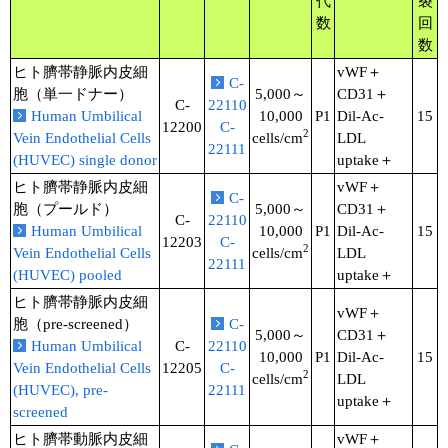
代
裂
実験ガイド
数
回
リアルタイムPCR実験ガイド
数
ヒト臍帯静脈内皮細
vWF＋
C-
遺伝子検査ガイド（食品・水質・家畜他）
胞（単一ドナー）
5,000～
CD31＋
C-
22110
Human Umbilical
10,000
P1
Dil-Ac-
15
12200
C-
NGSポータルサイト
2
Vein Endothelial Cells
cells/cm
LDL
22111
(HUVEC) single donor
uptake＋
幹細胞・再生医療研究ガイド
ヒト臍帯静脈内皮細
vWF＋
C-
胞（プールド）
5,000～
CD31＋
クローニング実験ガイド
C-
22110
Human Umbilical
10,000
P1
Dil-Ac-
15
12203
C-
2
Vein Endothelial Cells
cells/cm
LDL
細胞選択ガイド
22111
(HUVEC) pooled
uptake＋
ヒト臍帯静脈内皮細
エピジェネティクス実験ガイド
vWF＋
胞（pre-screened）
C-
5,000～
CD31＋
Human Umbilical
C-
22110
RNAi実験ガイド
10,000
P1
Dil-Ac-
15
Vein Endothelial Cells
12205
C-
2
cells/cm
LDL
(HUVEC), pre-
22111
アプリケーションノート
uptake＋
screened
プロトコール集
ヒト臍帯動脈内皮細
vWF＋