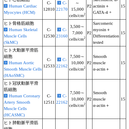
C-
C-
～
Human Cardiac
P2
actinin＋
15
12810
22170
15,000
Myocytes (HCM)
GATA-4 +
2
cells/cm
ヒト骨格筋細胞
Sarcomeric
3,500～
Human Skeletal
C-
C-
myosin＋
7,000
P2
15
Muscle Cells
12530
23160
Differentiation
2
cells/cm
(SkMC)
tested
ヒト大動脈平滑筋
細胞
7,500～
Smooth
C-
C-
Human Aortic
10,000
P2
muscle
15
12533
22162
2
Smooth Muscle Cells
cells/cm
α-actin＋
(HAoSMC)
ヒト冠状動脈平滑
筋細胞
7,500～
Smooth
Human Coronary
C-
C-
10,000
P2
muscle
15
Artery Smooth
12511
22162
2
cells/cm
α-actin＋
Muscle Cells
(HCASMC)
ヒト肺動脈平滑筋