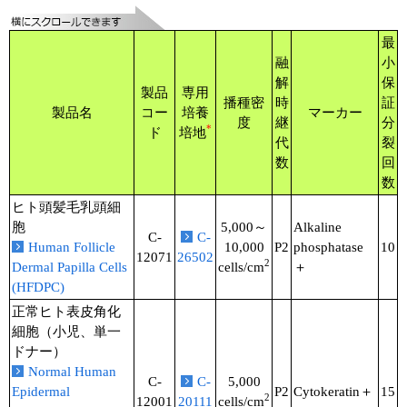
最
融
小
解
保
製品
専用
播種密
時
証
製品名
コー
培養
マーカー
度
継
分
*
ド
培地
代
裂
数
回
数
ヒト頭髪毛乳頭細
胞
5,000～
Alkaline
C-
C-
Human Follicle
10,000
P2
phosphatase
10
12071
26502
2
Dermal Papilla Cells
cells/cm
＋
(HFDPC)
正常ヒト表皮角化
細胞（小児、単一
ドナー）
Normal Human
C-
C-
5,000
Epidermal
P2
Cytokeratin＋
15
2
12001
20111
cells/cm