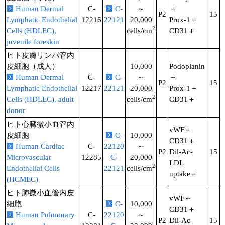
Human Dermal
C-
C-
～
＋
P2
15
Lymphatic Endothelial
12216
22121
20,000
Prox-1＋
2
Cells (HDLEC),
cells/cm
CD31＋
juvenile foreskin
ヒト皮膚リンパ管内
皮細胞（成人）
10,000
Podoplanin
Human Dermal
C-
C-
～
＋
P2
15
Lymphatic Endothelial
12217
22121
20,000
Prox-1＋
2
Cells (HDLEC), adult
cells/cm
CD31＋
donor
ヒト心臓微小血管内
vWF＋
皮細胞
C-
10,000
CD31＋
Human Cardiac
C-
22120
～
P2
Dil-Ac-
15
Microvascular
12285
C-
20,000
LDL
2
Endothelial Cells
22121
cells/cm
uptake＋
(HCMEC)
ヒト肺微小血管内皮
vWF＋
細胞
C-
10,000
CD31＋
Human Pulmonary
C-
22120
～
P2
Dil-Ac-
15