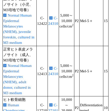
ノサイト（小児、
M3培地で培養）
Normal Human
5,000～
C-
C-
Epidermal
10,000
P2
Mel-5＋
15
12422
24310
2
Melanocytes
cells/cm
(NHEM), juvenile
foreskin, cultured in
M3 medium
正常ヒト表皮メラ
ノサイト（成人、
M3培地で培養）
Normal Human
5,000～
C-
C-
Epidermal
10,000
P2
Mel-5＋
15
12413
24310
2
Melanocytes
cells/cm
(NHEM), adult
donor, cultured in
M3 medium
ヒト軟骨細胞
10,000
Human
C-
C-
～
Differentiation
P2
10
Chondrocytes
12710
27101
20,000
tested