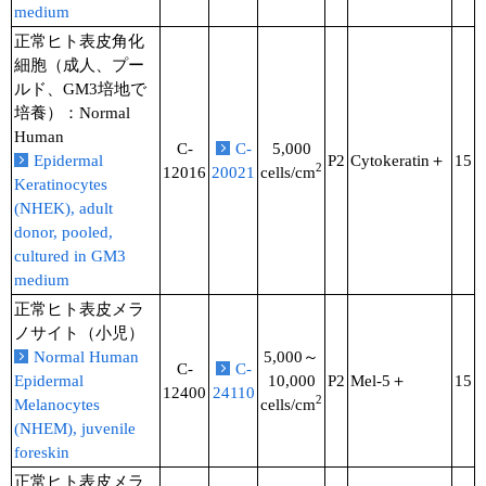
medium
正常ヒト表皮角化
細胞（成人、プー
ルド、GM3培地で
培養）：Normal
Human
C-
C-
5,000
Epidermal
P2
Cytokeratin＋
15
2
12016
20021
cells/cm
Keratinocytes
(NHEK), adult
donor, pooled,
cultured in GM3
medium
正常ヒト表皮メラ
ノサイト（小児）
Normal Human
5,000～
C-
C-
Epidermal
10,000
P2
Mel-5＋
15
12400
24110
2
Melanocytes
cells/cm
(NHEM), juvenile
foreskin
正常ヒト表皮メラ