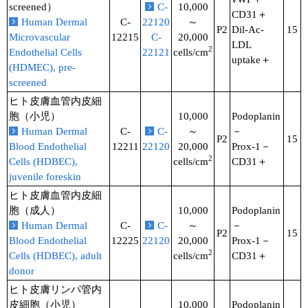
screened）
C-
10,000
CD31＋
Human Dermal
C-
22120
～
P2
Dil-Ac-
15
Microvascular
12215
C-
20,000
LDL
2
Endothelial Cells
22121
cells/cm
uptake＋
(HDMEC), pre-
screened
ヒト皮膚血管内皮細
胞（小児）
10,000
Podoplanin
Human Dermal
C-
C-
～
－
P2
15
Blood Endothelial
12211
22120
20,000
Prox-1－
2
Cells (HDBEC),
cells/cm
CD31＋
juvenile foreskin
ヒト皮膚血管内皮細
胞（成人）
10,000
Podoplanin
Human Dermal
C-
C-
～
－
P2
15
Blood Endothelial
12225
22120
20,000
Prox-1－
2
Cells (HDBEC), adult
cells/cm
CD31＋
donor
ヒト皮膚リンパ管内
皮細胞（小児）
10,000
Podoplanin