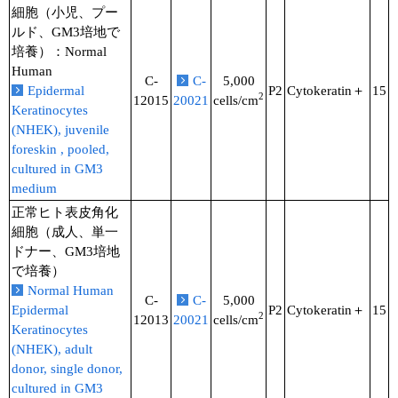
細胞（小児、プー
ルド、GM3培地で
培養）：Normal
Human
C-
C-
5,000
Epidermal
P2
Cytokeratin＋
15
2
12015
20021
cells/cm
Keratinocytes
(NHEK), juvenile
foreskin , pooled,
cultured in GM3
medium
正常ヒト表皮角化
細胞（成人、単一
ドナー、GM3培地
で培養）
Normal Human
C-
C-
5,000
Epidermal
P2
Cytokeratin＋
15
2
12013
20021
cells/cm
Keratinocytes
(NHEK), adult
donor, single donor,
cultured in GM3