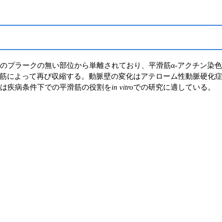
動脈のプラークの無い部位から単離されており、平滑筋α‐アクチン染
筋によって再び収縮する。動脈壁の変化はアテローム性動脈硬化
いは疾病条件下での平滑筋の役割を
in vitro
での研究に適している。