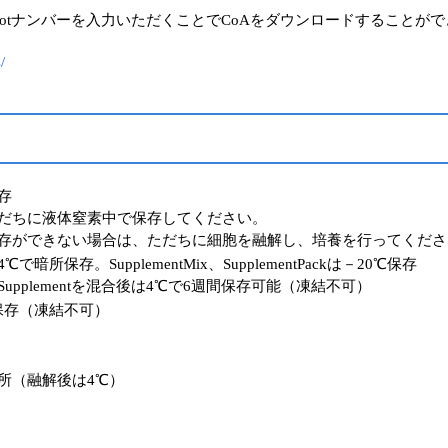
のLotナンバーを入力いただくことでCoAをダウンロードすることが
/
存
だちに液体窒素中で保存してください。
存ができない場合は、ただちに細胞を融解し、培養を行ってくださ
で暗所保存。SupplementMix、SupplementPackは－20℃保存
upplementを混合後は4℃で6週間保存可能（凍結不可）
保存（凍結不可）
暗所（融解後は4℃）