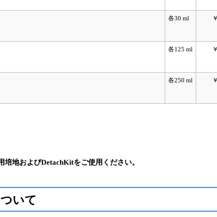
各30 ml
￥
各125 ml
￥
各250 ml
￥
用培地およびDetachKitをご使用ください。
A）について