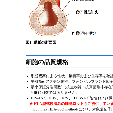
図1. 動脈の断面図
細胞の品質規格
形態観察による性状、接着率および生存率を確
平滑筋α‐アクチン陽性、フォンビルブランド因子（
*
最小保証分裂回数
（抗生物質・抗真菌剤非存在下
*
継代回数ではありません。
*
HIV-1/-2、HBV、HCV、HTLV-1/2
陰性および微
★ HLA型試験済みの細胞ロットもご提供してい
Luminex HLA-SSO methodにより、対象遺伝子HLA-