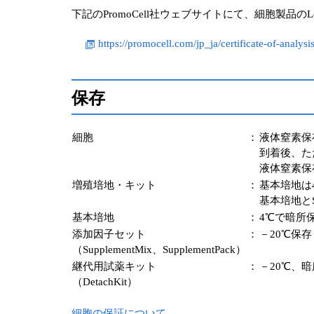
下記のPromoCell社ウェブサイトにて、細胞製品
https://promocell.com/jp_ja/certificate-of-analysis
保存
細胞
：
液体窒素保
到着後、た
液体窒素保
増殖培地・キット
：
基本培地は4℃
基本培地とS
基本培地
：
4℃で暗所
添加因子セット
：
－20℃保存
（SupplementMix、SupplementPack）
継代用試薬キット
：
－20℃、
（DetachKit）
細胞の保証について