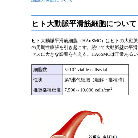
ヒト大動脈平滑筋細胞について
ヒト大動脈平滑筋細胞（HAoSMC）はヒトの大
の周期性膨張を引き起こす。続いて大動脈壁の平滑
セスに大きな影響を与える。HAoSMCは正常ある
5
細胞数
5×10
viable cells/vial
性状
第2継代細胞（融解・播種時）
2
推奨播種密度
7,500～10,000 cells/cm