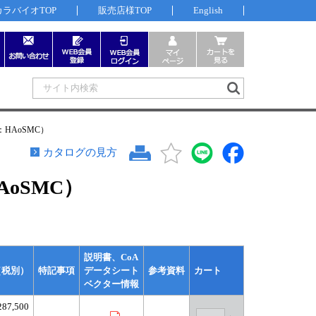
カラバイオTOP
販売店様TOP
English
ls：HAoSMC）
カタログの見方
HAoSMC）
説明書、CoA
（税別）
特記事項
データシート
参考資料
カート
ベクター情報
87,500