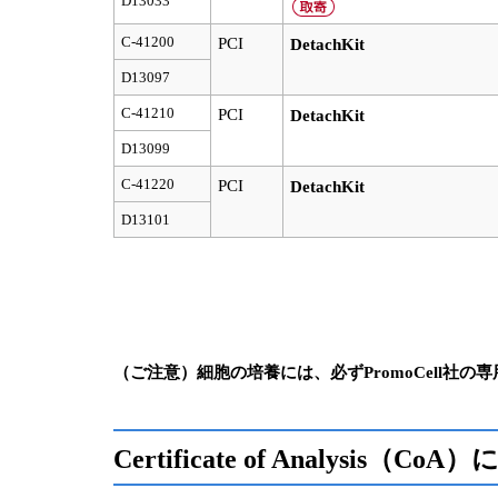
D13033
C-41200
PCI
DetachKit
D13097
C-41210
PCI
DetachKit
D13099
C-41220
PCI
DetachKit
D13101
（ご注意）細胞の培養には、必ずPromoCell社の専
Certificate of Analysis（Co