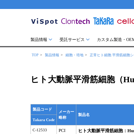
製品情報
受託サービス
カスタム製造・OE
TOP
製品情報
細胞・培地
正常ヒト細胞 平滑筋細胞システ
ヒト大動脈平滑筋細胞（Human Ao
製品コード
メーカー
製品名
略称
Takara Code
C-12533
PCI
ヒト大動脈平滑筋細胞：Human Aor