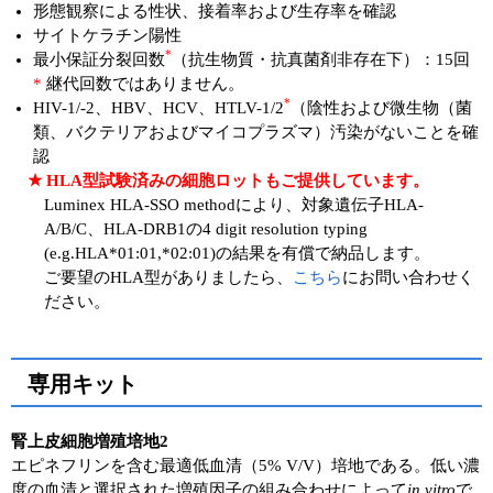
形態観察による性状、接着率および生存率を確認
サイトケラチン陽性
*
最小保証分裂回数
（抗生物質・抗真菌剤非存在下）：15回
*
継代回数ではありません。
*
HIV-1/-2、HBV、HCV、HTLV-1/2
（陰性および微生物（菌
類、バクテリアおよびマイコプラズマ）汚染がないことを確
認
★ HLA型試験済みの細胞ロットもご提供しています。
Luminex HLA-SSO methodにより、対象遺伝子HLA-
A/B/C、HLA-DRB1の4 digit resolution typing
(e.g.HLA*01:01,*02:01)の結果を有償で納品します。
ご要望のHLA型がありましたら、
こちら
にお問い合わせく
ださい。
専用キット
腎上皮細胞増殖培地2
エピネフリンを含む最適低血清（5% V/V）培地である。低い濃
度の血清と選択された増殖因子の組み合わせによって
in vitro
で