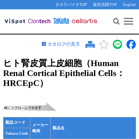
その他 ライセンスに関するご相談
機能解析・サイレンシング
資料請求
お問い合わせ
WEB会員登録
タカラバイオTOP
販売店様TOP
English
遺伝子組換え生物該当製品
Q&A
RNA合成・cDNA合成・クローニング
研究支援ツール
資料請求
制限酵素・電気泳動
Cut-Site Navigator 
制限酵素切断サイトの検索
サンプル請求
抗体・ELISA
カタログの見方
In-Fusion Cloning プライマー設計
核酸抽出・精製・標識
ヒト腎皮質上皮細胞（Human
抗体検索サイト
PCR・等温増幅
Renal Cortical Epithelial Cells：
リアルタイムPCR
（インターカレーター法）
リアルタイムPCR（qPCR）
プライマー検索・注文
HRCEpC）
装置・ソフトウェア
リアルタイムPCR
（プローブ法）
プライマー・プローブ検索・注文
サンプル請求
機器ソフトウェア・ベクター配列ダウンロード
テクニカルサポートライン
製品コード
メーカー
ラーニングセンター
製品名
略称
Takara Code