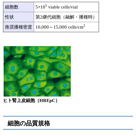
5
細胞数
5×10
viable cells/vial
性状
第2継代細胞（融解・播種時）
2
推奨播種密度
10,000～15,000 cells/cm
ヒト腎上皮細胞（HREpC）
細胞の品質規格