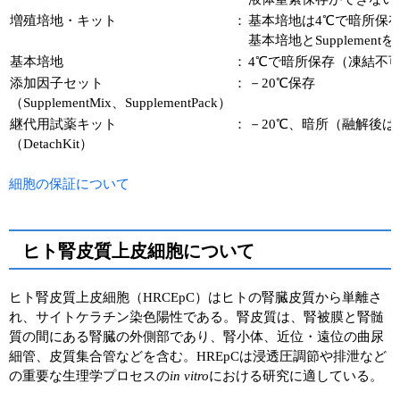
増殖培地・キット
：
基本培地は4℃で暗所保存。Sup
基本培地とSuppleme
基本培地
：
4℃で暗所保存（凍結不
添加因子セット
：
－20℃保存
（SupplementMix、SupplementPack）
継代用試薬キット
：
－20℃、暗所（融解後は
（DetachKit）
細胞の保証について
ヒト腎皮質上皮細胞について
ヒト腎皮質上皮細胞（HRCEpC）はヒトの腎臓皮質から単離さ
れ、サイトケラチン染色陽性である。腎皮質は、腎被膜と腎髄
質の間にある腎臓の外側部であり、腎小体、近位・遠位の曲尿
細管、皮質集合管などを含む。HREpCは浸透圧調節や排泄など
の重要な生理学プロセスの
in vitro
における研究に適している。