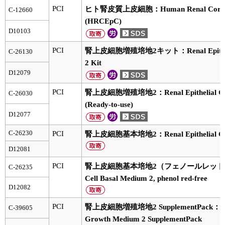
実験ガイド
PCI
ヒト腎皮質上皮細胞：Human Renal Cortical E
C-12660
(HRCEpC)
リアルタイムPCR実験ガイド
D10103
遺伝子検査ガイド（食品・水質・家畜他）
PCI
腎上皮細胞増殖培地2キット：Renal Epithelial
C-26130
2 Kit
NGSポータルサイト
D12079
幹細胞・再生医療研究ガイド
PCI
腎上皮細胞増殖培地2：Renal Epithelial Cell
C-26030
(Ready-to-use)
クローニング実験ガイド
D12077
細胞選択ガイド
C-26230
PCI
腎上皮細胞基本培地2：Renal Epithelial Cell
D12081
エピジェネティクス実験ガイド
PCI
腎上皮細胞基本培地2（フェノールレッド不含）：R
C-26235
RNAi実験ガイド
Cell Basal Medium 2, phenol red-free
D12082
アプリケーションノート
PCI
腎上皮細胞増殖培地2 SupplementPack：Renal 
C-39605
Growth Medium 2 SupplementPack
プロトコール集