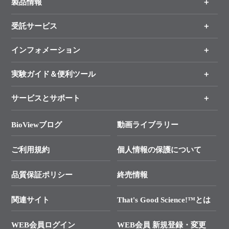
製品情報
受託サービス
製品一覧
（分野、カテゴリーから探す）
インフォメーション
オンライン注文
手法から製品を探す
新製品情報
実験ガイド＆便利ツール
キャンペーン
各種ご案内
サービスとサポート
リアルタイムPCR実験のススメ
タカラバイオ各種会員募集のお知らせ
遺伝子による検査のススメ
総合お問い合わせ
BioViewブログ
動画ライブラリー
終売製品のお知らせ
幹細胞・再生医療研究ガイド
├ テクニカルサポート 技術相談室
価格改定のご案内
ご利用規約
個人情報の保護について
クローニング実験ガイド
├ リアルタイムPCRサポートライン
学会展示・セミナーのご案内
SMARTer NGSポータルサイト
品質保証ポリシー
終売情報
├ 実験コンシェルジュ
技術セミナーのご案内
In-Fusion Cloning
├ 受託サービスお問い合わせ
プライマー設計
関連サイト
That's Good Science!™とは
タカラバイオ発表文献
└ カスタム製造お問い合わせ
Cut-Site Navigator
WEB会員ログイン
WEB会員 新規登録・変更
制限酵素切断サイトの検索