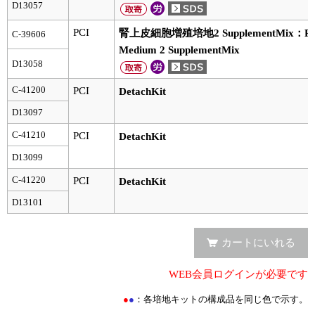
D13057
ユーザーズボイス集
PCI
腎上皮細胞増殖培地2 SupplementMix：Renal E
C-39606
Medium 2 SupplementMix
動画ライブラリー
D13058
Q&A
C-41200
PCI
DetachKit
D13097
C-41210
PCI
DetachKit
D13099
C-41220
PCI
DetachKit
D13101
カートにいれる
WEB会員ログインが必要です
●
●
：各培地キットの構成品を同じ色で示す。