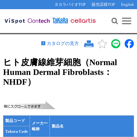
その他 ライセンスに関するご相談
機能解析・サイレンシング
資料請求
お問い合わせ
WEB会員登録
タカラバイオTOP
販売店様TOP
English
遺伝子組換え生物該当製品
Q&A
RNA合成・cDNA合成・クローニング
研究支援ツール
資料請求
制限酵素・電気泳動
Cut-Site Navigator 
制限酵素切断サイトの検索
サンプル請求
抗体・ELISA
カタログの見方
In-Fusion Cloning プライマー設計
核酸抽出・精製・標識
ヒト皮膚線維芽細胞（Normal
抗体検索サイト
PCR・等温増幅
Human Dermal Fibroblasts：
リアルタイムPCR
（インターカレーター法）
リアルタイムPCR（qPCR）
プライマー検索・注文
NHDF）
装置・ソフトウェア
リアルタイムPCR
（プローブ法）
プライマー・プローブ検索・注文
サンプル請求
機器ソフトウェア・ベクター配列ダウンロード
テクニカルサポートライン
製品コード
メーカー
ラーニングセンター
製品名
略称
Takara Code