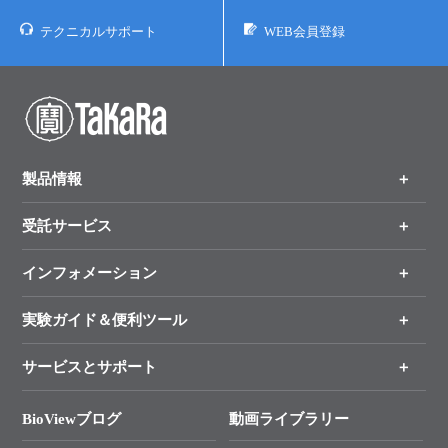
テクニカルサポート
WEB会員登録
製品情報
受託サービス
製品一覧
（分野、カテゴリーから探す）
インフォメーション
オンライン注文
手法から製品を探す
新製品情報
実験ガイド＆便利ツール
キャンペーン
各種ご案内
サービスとサポート
リアルタイムPCR実験のススメ
タカラバイオ各種会員募集のお知らせ
遺伝子による検査のススメ
総合お問い合わせ
BioViewブログ
動画ライブラリー
終売製品のお知らせ
幹細胞・再生医療研究ガイド