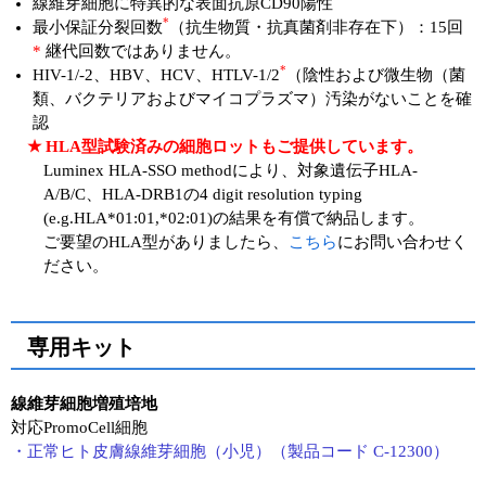
線維芽細胞に特異的な表面抗原CD90陽性
*
最小保証分裂回数
（抗生物質・抗真菌剤非存在下）：15回
*
継代回数ではありません。
*
HIV-1/-2、HBV、HCV、HTLV-1/2
（陰性および微生物（菌
類、バクテリアおよびマイコプラズマ）汚染がないことを確
認
★ HLA型試験済みの細胞ロットもご提供しています。
Luminex HLA-SSO methodにより、対象遺伝子HLA-
A/B/C、HLA-DRB1の4 digit resolution typing
(e.g.HLA*01:01,*02:01)の結果を有償で納品します。
ご要望のHLA型がありましたら、
こちら
にお問い合わせく
ださい。
専用キット
線維芽細胞増殖培地
対応PromoCell細胞
・正常ヒト皮膚線維芽細胞（小児）（製品コード C-12300）