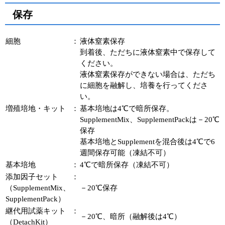
保存
細胞
：
液体窒素保存
到着後、ただちに液体窒素中で保存して
ください。
液体窒素保存ができない場合は、ただち
に細胞を融解し、培養を行ってくださ
い。
増殖培地・キット
：
基本培地は4℃で暗所保存。
SupplementMix、SupplementPackは－20℃
保存
基本培地とSupplementを混合後は4℃で6
週間保存可能（凍結不可）
基本培地
：
4℃で暗所保存（凍結不可）
添加因子セット
：
（SupplementMix、
－20℃保存
SupplementPack）
継代用試薬キット
：
－20℃、暗所（融解後は4℃）
（DetachKit）