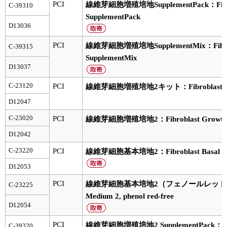
PCI
線維芽細胞増殖培地SupplementPack：Fibrob
C-39310
SupplementPack
ユーザーズボイス集
D13036
動画ライブラリー
PCI
線維芽細胞増殖培地SupplementMix：Fibrobl
C-39315
SupplementMix
Q&A
D13037
C-23120
PCI
線維芽細胞増殖培地2キット：Fibroblast Grow
D12047
C-23020
PCI
線維芽細胞増殖培地2：Fibroblast Growth Med
D12042
C-23220
PCI
線維芽細胞基本培地2：Fibroblast Basal M
D12053
PCI
線維芽細胞基本培地2（フェノールレッド不含）：F
C-23225
Medium 2, phenol red-free
D12054
PCI
線維芽細胞増殖培地2 SupplementPack：Fibro
C-39320