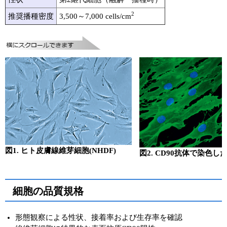
2
推奨播種密度
3,500～7,000 cells/cm
図1. ヒト皮膚線維芽細胞(NHDF)
図2. CD90抗体で染色した
細胞の品質規格
形態観察による性状、接着率および生存率を確認