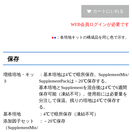
ユーザーズボイス集
カートにいれる
動画ライブラリー
WEB会員ログインが必要です
Q&A
●
●
：各培地キットの構成品を同じ色で示す。
保存
増殖培地・キッ
：基本培地は4℃で暗所保存。SupplementMix/
ト
SupplementPackは－20℃保存する。
基本培地とSupplementを混合後は4℃で6週間
保存可能（凍結不可）。使用前には必要量を
分注して保温。残りの培地は4℃で保存す
る。
基本培地
：4℃で暗所保存（凍結不可）
添加因子セット
：－20℃保存
（SupplementMix/