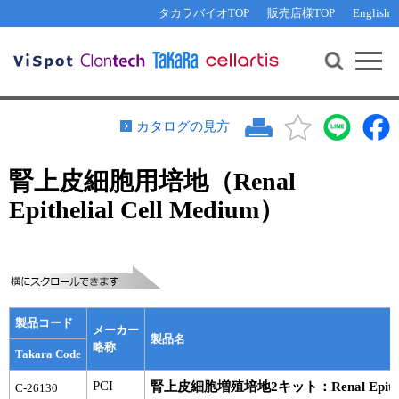
その他 ライセンスに関するご相談
機能解析・サイレンシング
資料請求
お問い合わせ
WEB会員登録
タカラバイオTOP
販売店様TOP
English
遺伝子組換え生物該当製品
Q&A
RNA合成・cDNA合成・クローニング
研究支援ツール
資料請求
制限酵素・電気泳動
Cut-Site Navigator 
制限酵素切断サイトの検索
サンプル請求
抗体・ELISA
カタログの見方
In-Fusion Cloning プライマー設計
核酸抽出・精製・標識
腎上皮細胞用培地（Renal
抗体検索サイト
PCR・等温増幅
Epithelial Cell Medium）
リアルタイムPCR
（インターカレーター法）
リアルタイムPCR（qPCR）
プライマー検索・注文
装置・ソフトウェア
リアルタイムPCR
（プローブ法）
プライマー・プローブ検索・注文
サンプル請求
製品コード
機器ソフトウェア・ベクター配列ダウンロード
メーカー
テクニカルサポートライン
製品名
略称
Takara Code
ラーニングセンター
PCI
腎上皮細胞増殖培地2キット：Renal Epithelial
C-26130