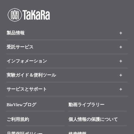
製品情報
受託サービス
製品一覧
（分野、カテゴリーから探す）
インフォメーション
オンライン注文
手法から製品を探す
新製品情報
実験ガイド＆便利ツール
キャンペーン
各種ご案内
サービスとサポート
リアルタイムPCR実験のススメ
タカラバイオ各種会員募集のお知らせ
遺伝子による検査のススメ
総合お問い合わせ
BioViewブログ
動画ライブラリー
終売製品のお知らせ
幹細胞・再生医療研究ガイド
├ テクニカルサポート 技術相談室
価格改定のご案内
ご利用規約
個人情報の保護について
クローニング実験ガイド
├ リアルタイムPCRサポートライン
学会展示・セミナーのご案内
SMARTer NGSポータルサイト
品質保証ポリシー
終売情報