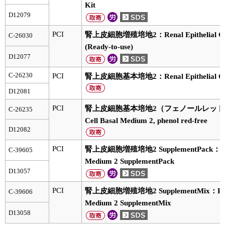
実験ガイド
Kit
D12079
リアルタイムPCR実験ガイド
PCI
腎上皮細胞増殖培地2：Renal Epithelial Cell
C-26030
遺伝子検査ガイド（食品・水質・家畜他）
(Ready-to-use)
D12077
NGSポータルサイト
C-26230
PCI
腎上皮細胞基本培地2：Renal Epithelial Cell
幹細胞・再生医療研究ガイド
D12081
PCI
腎上皮細胞基本培地2（フェノールレッド不含）：R
C-26235
クローニング実験ガイド
Cell Basal Medium 2, phenol red-free
D12082
細胞選択ガイド
PCI
腎上皮細胞増殖培地2 SupplementPack：Renal 
C-39605
エピジェネティクス実験ガイド
Medium 2 SupplementPack
D13057
RNAi実験ガイド
PCI
腎上皮細胞増殖培地2 SupplementMix：Renal E
C-39606
アプリケーションノート
Medium 2 SupplementMix
D13058
プロトコール集