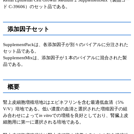
Renal Epithelial Cell Growth Medium 2 SupplementMix（製品コー
ド C-39606）のセット品である。
添加因子セット
SupplementPackは、各添加因子が別々のバイアルに分注された
セット品である。
SupplementMixは、添加因子が１本のバイアルに混合された製
品である。
概要
腎上皮細胞増殖培地2はエピネフリンを含む最適低血清（5%
V/V）培地である。低い濃度の血清と選択された増殖因子の組
み合わせによって
in vitro
での増殖を良好としており、腎臓上皮
細胞用に第一に選択される培地である。