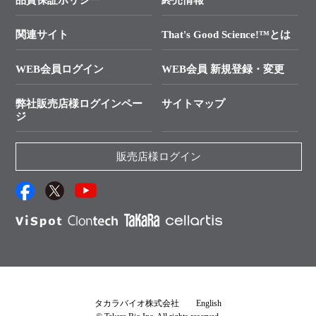
├ 実験コンシェルジュ
技術セミナーのご案内
In-Fusion Cloning
├ 受託サービスお問い合わせ
プライマー設計
関連サイト
That's Good Science!™とは
タカラバイオ発表文献
└ カスタム製造お問い合わせ
Cut-Site Navigator
WEB会員ログイン
WEB会員 新規登録・変更
制限酵素切断サイトの検索
資料請求 試薬関連
ユーザーズボイス集
弊社販売店様ログインペー
サイトマップ
資料請求 機器関連
ジ
エピジェネティクス実験ガイド
資料請求 受託関連
RNAi実験のススメ
資料請求 核酸抽出・精製カタログ
販売店様ログイン
抗体検索サイト
サンプル請求一覧
ダウンロードサービス
アプリケーションノート
（旧アプリの部屋）
プロトコール集
Q&A
タカラバイオ株式会社
English