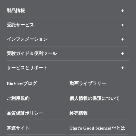
製品情報
受託サービス
製品一覧
（分野、カテゴリーから探す）
インフォメーション
オンライン注文
手法から製品を探す
新製品情報
実験ガイド＆便利ツール
キャンペーン
各種ご案内
サービスとサポート
リアルタイムPCR実験のススメ
タカラバイオ各種会員募集のお知らせ
遺伝子による検査のススメ
総合お問い合わせ
BioViewブログ
動画ライブラリー
終売製品のお知らせ
幹細胞・再生医療研究ガイド
├ テクニカルサポート 技術相談室
価格改定のご案内
ご利用規約
個人情報の保護について
クローニング実験ガイド
├ リアルタイムPCRサポートライン
学会展示・セミナーのご案内
SMARTer NGSポータルサイト
品質保証ポリシー
終売情報
├ 実験コンシェルジュ
技術セミナーのご案内
In-Fusion Cloning
├ 受託サービスお問い合わせ
プライマー設計
関連サイト
That's Good Science!™とは
タカラバイオ発表文献