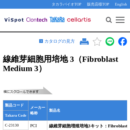
その他 ライセンスに関するご相談
機能解析・サイレンシング
資料請求
お問い合わせ
WEB会員登録
タカラバイオTOP
販売店様TOP
English
遺伝子組換え生物該当製品
Q&A
RNA合成・cDNA合成・クローニング
研究支援ツール
資料請求
制限酵素・電気泳動
Cut-Site Navigator 
制限酵素切断サイトの検索
サンプル請求
抗体・ELISA
カタログの見方
In-Fusion Cloning プライマー設計
核酸抽出・精製・標識
線維芽細胞用培地 3（Fibroblast
抗体検索サイト
PCR・等温増幅
Medium 3）
リアルタイムPCR
（インターカレーター法）
リアルタイムPCR（qPCR）
プライマー検索・注文
装置・ソフトウェア
リアルタイムPCR
（プローブ法）
プライマー・プローブ検索・注文
サンプル請求
製品コード
機器ソフトウェア・ベクター配列ダウンロード
メーカー
テクニカルサポートライン
製品名
略称
Takara Code
ラーニングセンター
C-23130
PCI
線維芽細胞増殖培地3キット：Fibroblast Grow