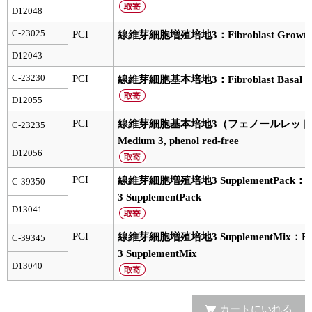
実験ガイド
D12048
リアルタイムPCR実験ガイド
C-23025
PCI
線維芽細胞増殖培地3：Fibroblast Growth Med
D12043
遺伝子検査ガイド（食品・水質・家畜他）
C-23230
PCI
線維芽細胞基本培地3：Fibroblast Basal M
NGSポータルサイト
D12055
幹細胞・再生医療研究ガイド
PCI
線維芽細胞基本培地3（フェノールレッド不含）：F
C-23235
Medium 3, phenol red-free
クローニング実験ガイド
D12056
PCI
線維芽細胞増殖培地3 SupplementPack：Fibro
C-39350
細胞選択ガイド
3 SupplementPack
D13041
エピジェネティクス実験ガイド
PCI
線維芽細胞増殖培地3 SupplementMix：Fibro
C-39345
RNAi実験ガイド
3 SupplementMix
D13040
アプリケーションノート
プロトコール集
カートにいれる