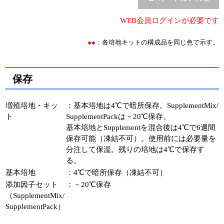
ユーザーズボイス集
WEB会員ログインが必要です
動画ライブラリー
●
●
：各培地キットの構成品を同じ色で示す。
Q&A
保存
増殖培地・キッ
：基本培地は4℃で暗所保存。SupplementMix/
ト
SupplementPackは－20℃保存。
基本培地とSupplementを混合後は4℃で6週間
保存可能（凍結不可）。使用前には必要量を
分注して保温。残りの培地は4℃で保存す
る。
基本培地
：4℃で暗所保存（凍結不可）
添加因子セット
：－20℃保存
（SupplementMix/
SupplementPack）