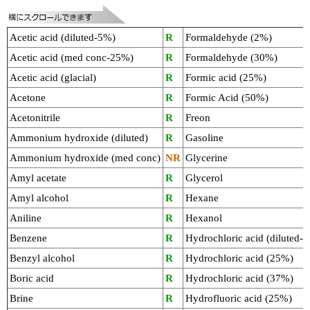
実験ガイド
リアルタイムPCR実験ガイド
Acetic acid (diluted-5%)
R
Formaldehyde (2%)
Acetic acid (med conc-25%)
R
Formaldehyde (30%)
遺伝子検査ガイド（食品・水質・家畜他）
Acetic acid (glacial)
R
Formic acid (25%)
NGSポータルサイト
Acetone
R
Formic Acid (50%)
Acetonitrile
R
Freon
幹細胞・再生医療研究ガイド
Ammonium hydroxide (diluted)
R
Gasoline
クローニング実験ガイド
Ammonium hydroxide (med conc)
NR
Glycerine
Amyl acetate
R
Glycerol
細胞選択ガイド
Amyl alcohol
R
Hexane
エピジェネティクス実験ガイド
Aniline
R
Hexanol
Benzene
R
Hydrochloric acid (diluted-
RNAi実験ガイド
Benzyl alcohol
R
Hydrochloric acid (25%)
アプリケーションノート
Boric acid
R
Hydrochloric acid (37%)
Brine
R
Hydrofluoric acid (25%)
プロトコール集