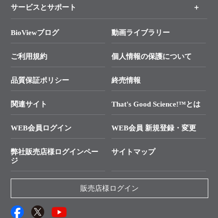
各種ご案内
サービスとサポート
リアルタイムPCR実験のススメ
タカラバイオ各種会員募集のお知らせ
遺伝子による検査のススメ
総合お問い合わせ
BioViewブログ
動画ライブラリー
終売製品のお知らせ
幹細胞・再生医療研究ガイド
├ テクニカルサポート 技術相談室
価格改定のご案内
ご利用規約
個人情報の保護について
クローニング実験ガイド
├ リアルタイムPCRサポートライン
学会展示・セミナーのご案内
SMARTer NGSポータルサイト
品質保証ポリシー
終売情報
├ 実験コンシェルジュ
技術セミナーのご案内
In-Fusion Cloning
├ 受託サービスお問い合わせ
プライマー設計
関連サイト
That's Good Science!™とは
タカラバイオ発表文献
└ カスタム製造お問い合わせ
Cut-Site Navigator
WEB会員ログイン
WEB会員 新規登録・変更
制限酵素切断サイトの検索
資料請求 試薬関連
ユーザーズボイス集
弊社販売店様ログインペー
サイトマップ
資料請求 機器関連
ジ
エピジェネティクス実験ガイド
資料請求 受託関連
RNAi実験のススメ
資料請求 核酸抽出・精製カタログ
販売店様ログイン
抗体検索サイト
サンプル請求一覧