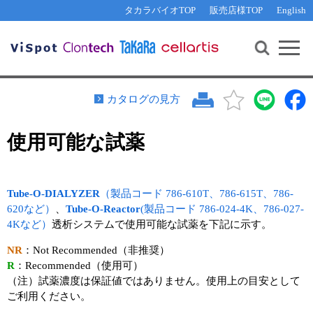
その他 ライセンスに関するご相談
機能解析・サイレンシング
資料請求
お問い合わせ
WEB会員登録
タカラバイオTOP
販売店様TOP
English
遺伝子組換え生物該当製品
Q&A
RNA合成・cDNA合成・クローニング
研究支援ツール
資料請求
制限酵素・電気泳動
Cut-Site Navigator 
制限酵素切断サイトの検索
サンプル請求
抗体・ELISA
カタログの見方
In-Fusion Cloning プライマー設計
核酸抽出・精製・標識
使用可能な試薬
抗体検索サイト
PCR・等温増幅
リアルタイムPCR
（インターカレーター法）
リアルタイムPCR（qPCR）
プライマー検索・注文
Tube-O-DIALYZER
（製品コード 786-610T、786-615T、786-
装置・ソフトウェア
620など）
、
Tube-O-Reactor
(製品コード 786-024-4K、786-027-
リアルタイムPCR
（プローブ法）
4Kなど）
透析システムで使用可能な試薬を下記に示す。
プライマー・プローブ検索・注文
サンプル請求
NR
：Not Recommended（非推奨）
機器ソフトウェア・ベクター配列ダウンロード
テクニカルサポートライン
R
：Recommended（使用可）
（注）試薬濃度は保証値ではありません。使用上の目安として
ラーニングセンター
ご利用ください。