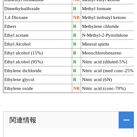
Dimethylsulfoxide
R
Methyl formate
1,4 Dioxane
NR
Methyl isobutyl ketone
Ethers
R
Methylene chloride
Ethyl acetate
R
N-Methyl-2-Pyrrolidone
Ethyl Alcohol
R
Mineral spirits
Ethyl alcohol (15%)
R
Monochlorobenzene
Ethyl alcohol (95%)
R
Nitric acid (diluted-5%)
Ethylene dichloride
R
Nitric acid (med conc-25%)
Ethylene glycol
R
Nitric acid (6N)
Ethylene oxide
NR
Nitric acid (conc-70%)
関連情報