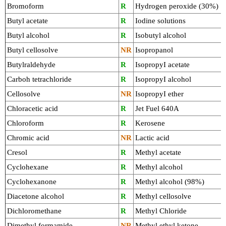
Bromoform
R
Hydrogen peroxide (30%)
ユーザーズボイス集
Butyl acetate
R
Iodine solutions
Butyl alcohol
R
Isobutyl alcohol
動画ライブラリー
Butyl cellosolve
NR
Isopropanol
Q&A
Butylraldehyde
R
IsopropyI acetate
Carboh tetrachloride
R
IsopropyI alcohol
Cellosolve
NR
IsopropyI ether
Chloracetic acid
R
Jet Fuel 640A
Chloroform
R
Kerosene
Chromic acid
NR
Lactic acid
Cresol
R
Methyl acetate
Cyclohexane
R
Methyl alcohol
Cyclohexanone
R
Methyl alcohol (98%)
Diacetone alcohol
R
Methyl cellosolve
Dichloromethane
R
Methyl Chloride
Dimethyl formamide
NR
Methyl ethyl ketone