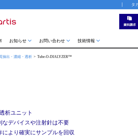
タ
M
お知らせ
お問い合わせ
技術情報
質抽出・濃縮・透析
Tube-O-DIALYZER™
透析ユニット
特別なデバイスや注射針は不要
操作により確実にサンプルを回収