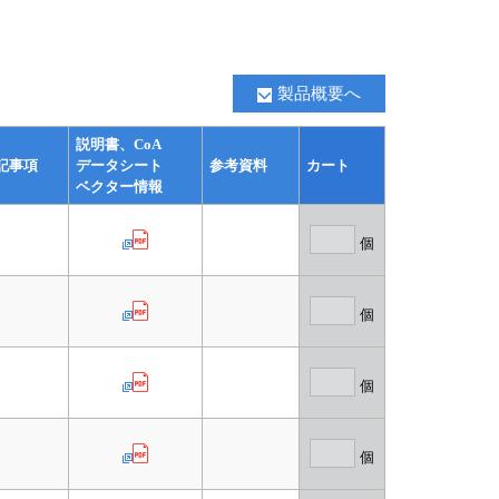
製品概要へ
説明書、CoA
記事項
データシート
参考資料
カート
ベクター情報
個
個
個
個