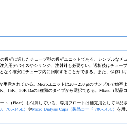
mlの少量サンプルの透析に適したチューブ型の透析ユニットである。シン
注入用デバイスやシリンジ、注射針も必要ない。透析後はチュー
となく確実にチューブ内に回収することができる。また、保存用
品が用意されている。Microユニットは20～250 μlのサンプルで効率よく
K、50K Daの5種類のタイプから選択できる。Mixed（製品コード 786
用フロート（Float）も付属している。専用フロートは補充用として単品
D、786-145E）
や
Micro Dialysis Cups（製品コード 786-145C）
を用