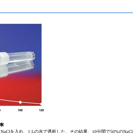
効率
00 μlの5 M NaClを入れ、1 Lの水で透析した。その結果、10分間で50%の