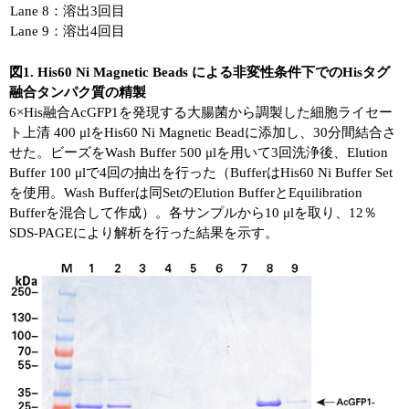
Lane 8：溶出3回目
Lane 9：溶出4回目
図1. His60 Ni Magnetic Beads による非変性条件下でのHisタグ
融合タンパク質の精製
6×His融合AcGFP1を発現する大腸菌から調製した細胞ライセー
ト上清 400 μlをHis60 Ni Magnetic Beadに添加し、30分間結合さ
せた。ビーズをWash Buffer 500 μlを用いて3回洗浄後、Elution
Buffer 100 μlで4回の抽出を行った（BufferはHis60 Ni Buffer Set
を使用。Wash Bufferは同SetのElution BufferとEquilibration
Bufferを混合して作成）。各サンプルから10 μlを取り、12％
SDS-PAGEにより解析を行った結果を示す。