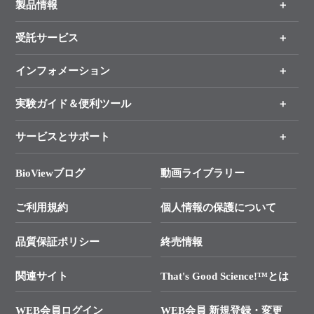
製品情報
受託サービス
製品一覧
（分野、カテゴリーから探す）
インフォメーション
オンライン注文
手法から製品を探す
新製品情報
実験ガイド＆便利ツール
キャンペーン
各種ご案内
サービスとサポート
リアルタイムPCR実験のススメ
タカラバイオ各種会員募集のお知らせ
遺伝子による検査のススメ
総合お問い合わせ
BioViewブログ
動画ライブラリー
終売製品のお知らせ
幹細胞・再生医療研究ガイド
├ テクニカルサポート 技術相談室
価格改定のご案内
ご利用規約
個人情報の保護について
クローニング実験ガイド
├ リアルタイムPCRサポートライン
学会展示・セミナーのご案内
SMARTer NGSポータルサイト
品質保証ポリシー
終売情報
├ 実験コンシェルジュ
技術セミナーのご案内
In-Fusion Cloning
├ 受託サービスお問い合わせ
プライマー設計
関連サイト
That's Good Science!™とは
タカラバイオ発表文献
└ カスタム製造お問い合わせ
Cut-Site Navigator
WEB会員ログイン
WEB会員 新規登録・変更
制限酵素切断サイトの検索