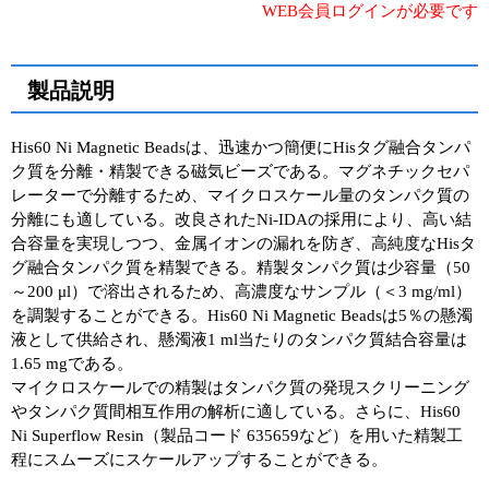
WEB会員ログインが必要です
ユーザーズボイス集
動画ライブラリー
製品説明
Q&A
His60 Ni Magnetic Beadsは、迅速かつ簡便にHisタグ融合タンパ
ク質を分離・精製できる磁気ビーズである。マグネチックセパ
レーターで分離するため、マイクロスケール量のタンパク質の
分離にも適している。改良されたNi-IDAの採用により、高い結
合容量を実現しつつ、金属イオンの漏れを防ぎ、高純度なHisタ
グ融合タンパク質を精製できる。精製タンパク質は少容量（50
～200 μl）で溶出されるため、高濃度なサンプル（＜3 mg/ml）
を調製することができる。His60 Ni Magnetic Beadsは5％の懸濁
液として供給され、懸濁液1 ml当たりのタンパク質結合容量は
1.65 mgである。
マイクロスケールでの精製はタンパク質の発現スクリーニング
やタンパク質間相互作用の解析に適している。さらに、His60
Ni Superflow Resin（製品コード 635659など）を用いた精製工
程にスムーズにスケールアップすることができる。