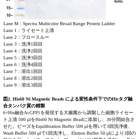
Lane M：Spectra Multicolor Broad Range Protein Ladder
Lane 1：ライセート上清
Lane 2：フロースルー
Lane 3：洗浄1回目
Lane 4：洗浄2回目
Lane 5：洗浄3回目
Lane 6：洗浄4回目
Lane 7：溶出1回目
Lane 8：溶出2回目
Lane 9：溶出3回目
図2. His60 Ni Magnetic Beads による変性条件下でのHisタグ融
合タンパク質の精製
6×His融合AcGFP1を発現する大腸菌から調製した細胞ライセー
ト上清 500 μlをHis60 Ni Magnetic Beadに添加し、30分間結合さ
せた。ビーズをEquilibration Buffer 500 μlを用いて3回洗浄後、
Wash Buffer 500 μlで1回洗浄し、Elution Buffer 50 μlにより3回の