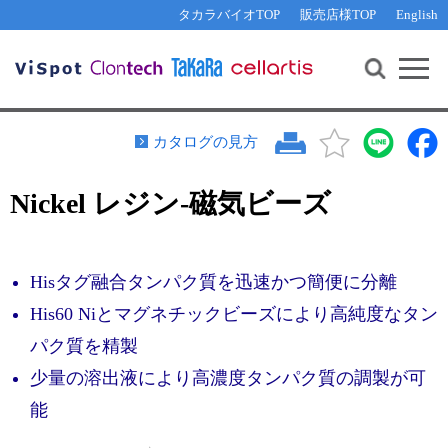
その他 ライセンスに関するご相談
機能解析・サイレンシング
資料請求
お問い合わせ
WEB会員登録
タカラバイオTOP
販売店様TOP
English
遺伝子組換え生物該当製品
Q&A
RNA合成・cDNA合成・クローニング
研究支援ツール
資料請求
制限酵素・電気泳動
Cut-Site Navigator 
制限酵素切断サイトの検索
サンプル請求
抗体・ELISA
カタログの見方
In-Fusion Cloning プライマー設計
核酸抽出・精製・標識
Nickel レジン-磁気ビーズ
抗体検索サイト
PCR・等温増幅
リアルタイムPCR
（インターカレーター法）
リアルタイムPCR（qPCR）
プライマー検索・注文
Hisタグ融合タンパク質を迅速かつ簡便に分離
装置・ソフトウェア
リアルタイムPCR
（プローブ法）
His60 Niとマグネチックビーズにより高純度なタン
プライマー・プローブ検索・注文
サンプル請求
パク質を精製
機器ソフトウェア・ベクター配列ダウンロード
少量の溶出液により高濃度タンパク質の調製が可
テクニカルサポートライン
能
ラーニングセンター