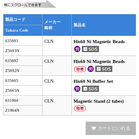
実験ガイド
リアルタイムPCR実験ガイド
製品コード
メーカー
製品名
遺伝子検査ガイド（食品・水質・家畜他）
略称
Takara Code
NGSポータルサイト
635693
CLN
His60 Ni Magnetic Beads
Z5693N
幹細胞・再生医療研究ガイド
635692
CLN
His60 Ni Magnetic Beads
クローニング実験ガイド
Z5692N
635665
CLN
His60 Ni Buffer Set
細胞選択ガイド
Z5665N
エピジェネティクス実験ガイド
631964
CLN
Magnetic Stand (2 tubes)
RNAi実験ガイド
Z1964N
アプリケーションノート
カートにいれる
プロトコール集