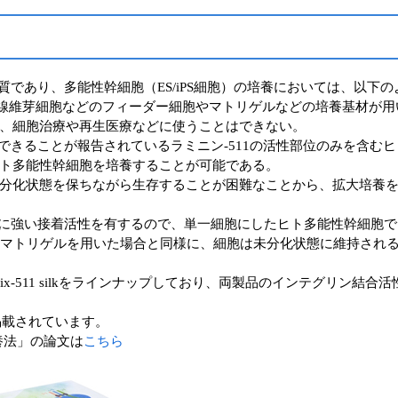
る培養基質であり、多能性幹細胞（ES/iPS細胞）の培養においては、
ウス線維芽細胞などのフィーダー細胞やマトリゲルなどの培養基材が
、細胞治療や再生医療などに使うことはできない。
培養保持できることが報告されているラミニン-511の活性部位のみを含
ト多能性幹細胞を培養することが可能である。
分化状態を保ちながら生存することが困難なことから、拡大培養
対して非常に強い接着活性を有するので、単一細胞にしたヒト多能性幹細
、マトリゲルを用いた場合と同様に、細胞は未分化状態に維持され
iMatrix-511 silkをラインナップしており、両製品のインテグリン結
掲載されています。
養法」の論文は
こちら