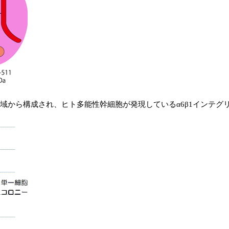
のC末端領域から構成され、ヒト多能性幹細胞が発現しているα6β1イン