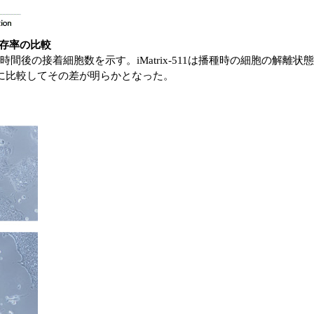
生存率の比較
間後の接着細胞数を示す。iMatrix-511は播種時の細胞の解
リゲルに比較してその差が明らかとなった。