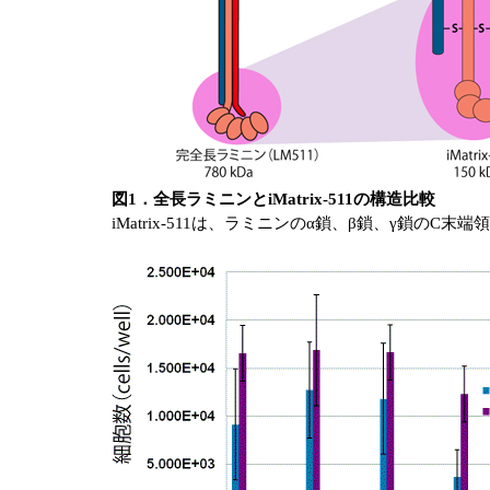
図1．全長ラミニンとiMatrix-511の構造比較
iMatrix-511は、ラミニンのα鎖、β鎖、γ鎖