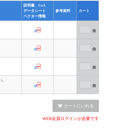
説明書、CoA
データシート
参考資料
カート
ベクター情報
個
個
個
い。
個
カートにいれる
WEB会員ログインが必要です