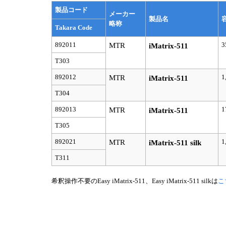
製品コード
メーカー
製品名
略称
Takara Code
892011
3
MTR
iMatrix-511
T303
892012
1
MTR
iMatrix-511
T304
892013
1
MTR
iMatrix-511
T305
892021
1
MTR
iMatrix-511 silk
T311
希釈操作不要のEasy iMatrix-511、Easy iMatrix-511 silkは
こ