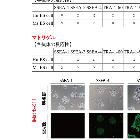
【各抗体の反応性】
SSEA-1
SSEA-3
SSEA-4
TRA-1-60
TRA-1-
Hu ES cell
×
○
○
○
○
Ms ES cell
○
×
×
×
×
マトリゲル
【各抗体の反応性】
SSEA-1
SSEA-3
SSEA-4
TRA-1-60
TRA-1-
Hu ES cell
×
○
○
○
○
Ms ES cell
○
×
×
×
×