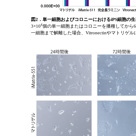
図2．単一細胞およびコロニーにおけるiPS細胞の
4
3×10
個の単一細胞またはコロニーを播種してから6時
一細胞まで解離した場合、Vitronectinやマト