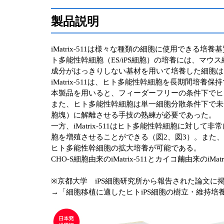
製品説明
iMatrix-511は様々な種類の細胞に使用でき
ト多能性幹細胞（ES/iPS細胞）の培養には、マ
成分がはっきりしない基材を用いて培養した細胞は
iMatrix-511は、ヒト多能性幹細胞を長期間
本製品を用いると、フィーダーフリーの条件下でヒ
また、ヒト多能性幹細胞は単一細胞分散条件下で未
胞塊）に解離させる手技の熟練が必要であった。
一方、iMatrix-511はヒト多能性幹細胞に
胞を増殖させることができる（図2、図3）。また
ヒト多能性幹細胞の拡大培養が可能である。
CHO-S細胞由来のiMatrix-511とカイコ繭由来の
※京都大学 iPS細胞研究所から報告された論文に
→「細胞移植に適したヒトiPS細胞の樹立・維持培