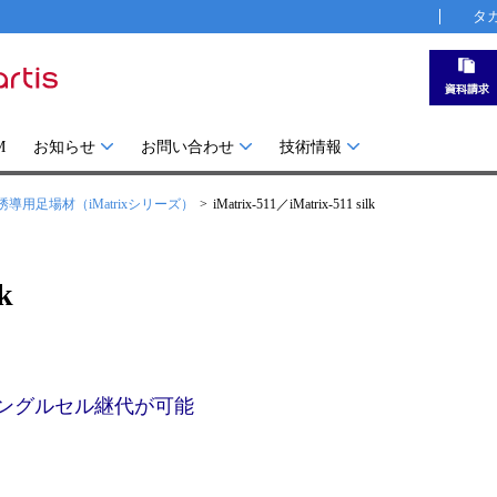
タ
M
お知らせ
お問い合わせ
技術情報
導用足場材（iMatrixシリーズ）
iMatrix-511／iMatrix-511 silk
k
シングルセル継代が可能