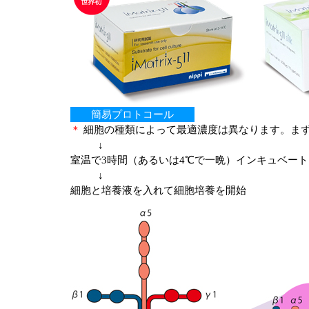
簡易プロトコール
＊
細胞の種類によって最適濃度は異なります。まずは0.
↓
室温で3時間（あるいは4℃で一晩）インキュベー
↓
細胞と培養液を入れて細胞培養を開始