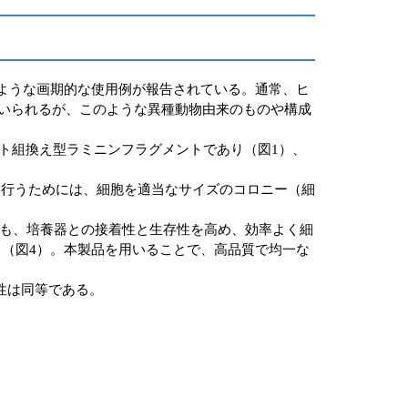
以下のような画期的な使用例が報告されている。通常、ヒ
用いられるが、このような異種動物由来のものや構成
むヒト組換え型ラミニンフラグメントであり（図1）、
を行うためには、細胞を適当なサイズのコロニー（細
胞でも、培養器との接着性と生存性を高め、効率よく細
る（図4）。本製品を用いることで、高品質で均一な
合活性は同等である。