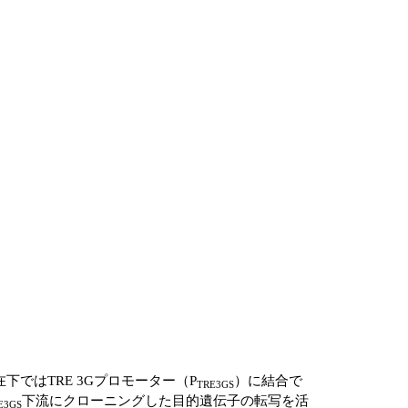
下ではTRE 3Gプロモーター（P
）に結合で
TRE3GS
下流にクローニングした目的遺伝子の転写を活
E3GS