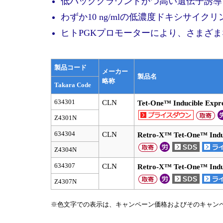
低バックグラウンドかつ高い遺伝子誘導
わずか10 ng/mlの低濃度ドキシサイ
ヒトPGKプロモーターにより、さまざまな
製品コード
メーカー
製品名
略称
Takara Code
634301
CLN
Tet-One™ Inducible Expr
Z4301N
634304
CLN
Retro-X™ Tet-One™ Induc
Z4304N
634307
CLN
Retro-X™ Tet-One™ Induc
Z4307N
※色文字での表示は、キャンペーン価格およびそのキャン