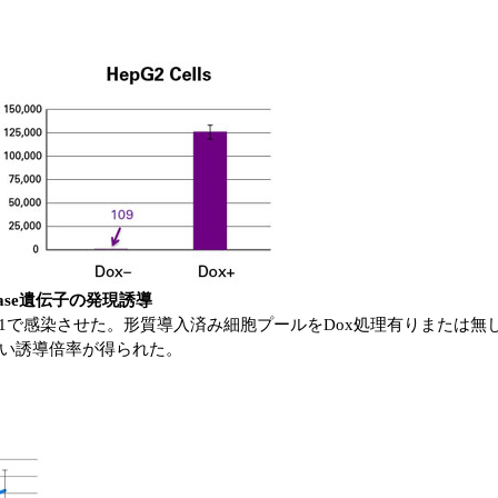
ciferase遺伝子の発現誘導
-LucをMOI=1で感染させた。形質導入済み細胞プールをDox処理有り
い誘導倍率が得られた。