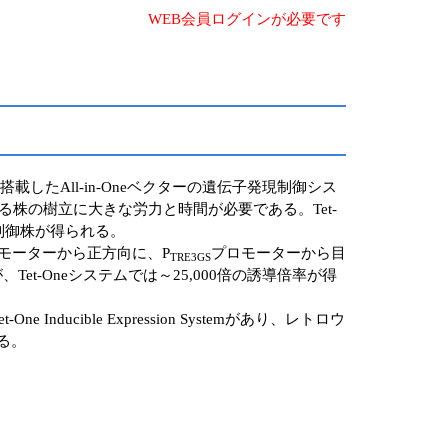
WEB会員ログインが必要です
搭載したAll-in-Oneベクターの遺伝子発現制御シス
株の樹立に大きな労力と時間が必要である。Tet-
現制御株が得られる。
プロモーターから正方向に、P
プロモーターから目
TRE3GS
et-Oneシステムでは～25,000倍の誘導倍率が得
e Inducible Expression Systemがあり、レトロウ
ある。