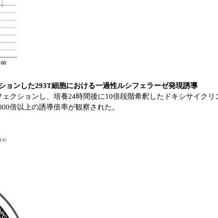
をトランスフェクションした293T細胞における一過性ルシフェラーゼ発現誘導
lasmidをトランスフェクションし、培養24時間後に10倍段階希釈したド
000倍以上の誘導倍率が観察された。