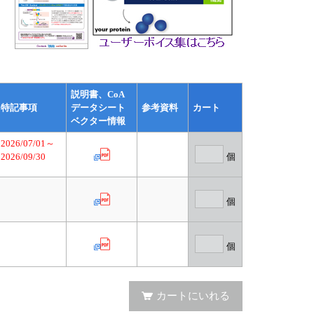
説明書、CoA
特記事項
データシート
参考資料
カート
ベクター情報
2026/07/01～
2026/09/30
個
個
個
カートにいれる