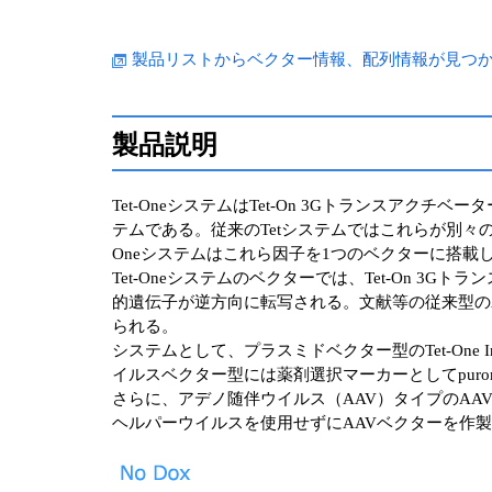
製品リストからベクター情報、配列情報が見つからない
製品説明
Tet-OneシステムはTet-On 3Gトランスアクチ
テムである。従来のTetシステムではこれらが別々
Oneシステムはこれら因子を1つのベクターに搭載し
Tet-Oneシステムのベクターでは、Tet-On 
的遺伝子が逆方向に転写される。文献等の従来型のAll-
られる。
システムとして、プラスミドベクター型のTet-One Inducible
イルスベクター型には薬剤選択マーカーとしてpuromycinを持つRet
さらに、アデノ随伴ウイルス（AAV）タイプのAAVpro Tet-One
ヘルパーウイルスを使用せずにAAVベクターを作