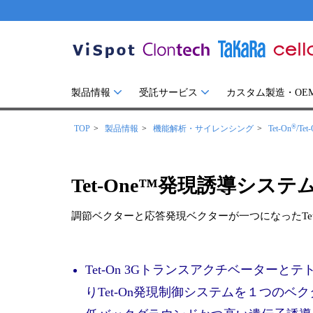
製品情報
受託サービス
カスタム製造・OE
®
TOP
製品情報
機能解析・サイレンシング
Tet-On
/Tet-
Tet-One™発現誘導システ
調節ベクターと応答発現ベクターが一つになったTet S
Tet-On 3Gトランスアクチベーター
りTet-On発現制御システムを１つのベ