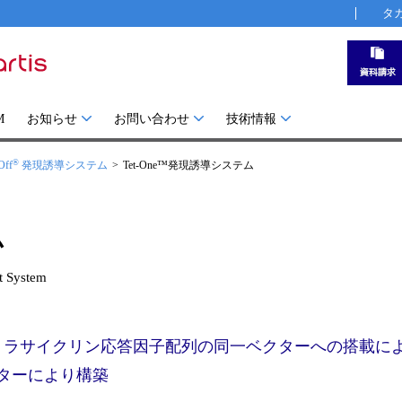
タ
M
お知らせ
お問い合わせ
技術情報
®
Off
発現誘導システム
Tet-One™発現誘導システム
ム
ystem
とテトラサイクリン応答因子配列の同一ベクターへの搭載に
クターにより構築