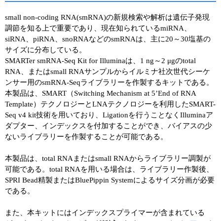
small non-coding RNA(smRNA)の新規検索や解析は遺伝子発現
調節を知る上で重要であり、現在知られているmiRNA、
siRNA、piRNA、snoRNAなどのsmRNAは、主に20～30塩基の
サイズに分布している。
SMARTer smRNA-Seq Kit for Illuminaは、1 ng～2 μgのtotal
RNA、またはsmall RNAサンプルからイルミナ社次世代シーケ
ンサー用のsmRNA-Seqライブラリーを作製するキットである。
本製品は、SMART（Switching Mechanism at 5’End of RNA
Template）テクノロジーとLNAテクノロジーを利用したSMART-
Seq v4 kit技術を用いており、Ligationを行うことなくIlluminaア
ダプター、インデックスを付加することができ、バイアスの少
ないライブラリーを作製することが可能である。
本製品は、total RNAまたはsmall RNAからライブラリー調製が
可能である。total RNAを用いる場合は、ライブラリー作製後、
SPRI Bead精製またはBluePippin Systemによるサイズ分画が必要
である。
また、本キットにはインデックスプライマーが含まれている