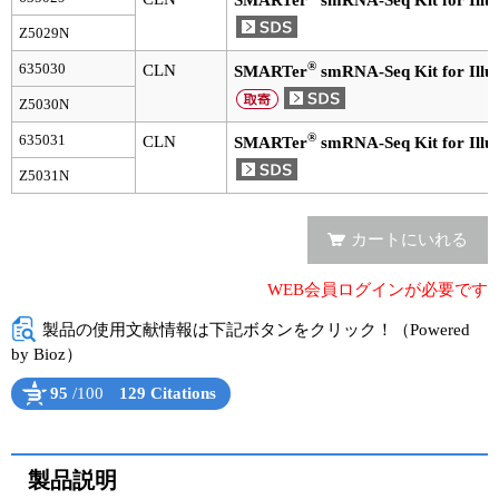
SMARTer
smRNA-Seq Kit for Illu
Z5029N
ユーザーズボイス集
®
635030
CLN
SMARTer
smRNA-Seq Kit for Illu
動画ライブラリー
Z5030N
Q&A
®
635031
CLN
SMARTer
smRNA-Seq Kit for Illu
Z5031N
カートにいれる
WEB会員ログインが必要です
製品の使用文献情報は下記ボタンをクリック！（Powered
by Bioz）
95
/100
129 Citations
Powered by Bioz
See more details on Bioz
製品説明