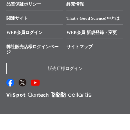
価格改定のご案内
ご利用規約
個人情報の保護について
クローニング実験ガイド
├ リアルタイムPCRサポートライン
学会展示・セミナーのご案内
SMARTer NGSポータルサイト
品質保証ポリシー
終売情報
├ 実験コンシェルジュ
技術セミナーのご案内
In-Fusion Cloning
├ 受託サービスお問い合わせ
プライマー設計
関連サイト
That's Good Science!™とは
タカラバイオ発表文献
└ カスタム製造お問い合わせ
Cut-Site Navigator
WEB会員ログイン
WEB会員 新規登録・変更
制限酵素切断サイトの検索
資料請求 試薬関連
ユーザーズボイス集
弊社販売店様ログインペー
サイトマップ
資料請求 機器関連
ジ
エピジェネティクス実験ガイド
資料請求 受託関連
RNAi実験のススメ
資料請求 核酸抽出・精製カタログ
販売店様ログイン
抗体検索サイト
サンプル請求一覧
ダウンロードサービス
アプリケーションノート
（旧アプリの部屋）