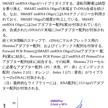
SMART smRNA Oligoがハイブリダイズする。逆転写酵素は鋳型
を乗り換え、SMART smRNA Oligoの末端までcDNA合成を続け
る。なお、SMART smRNA OligoにはLNAテクノロジーが利用さ
れており、SMART Oligoの感度が向上している。SMART
smRNA Oligoには2nd アダプター配列(紫)が付加されているた
め、合成されたcDNAの3’末端に2ndアダプター配列が付加され
る。
続くPCR増幅のステップで、cDNAにマルチプレックス用の
Illuminaアダプター配列、およびインデックス配列を付加する。
Forward PCR PrimerはSMART smRNA Oligoの2ndアダプター 配
列(紫)に結合し、Reverse PCR Primer は3’smRNA dT Primerの1st
アダプター配列(緑)に結合する。その結果、Illuminaフローセル
に必要なアダプター配列（P5：水色、P7：赤）とインデックス
配列（Index 2 [i5]：オレンジ、Index 1 [i7]：黄色）がライブラ
リーのcDNAに付加される。
（注）最終的なライブラリーには、RNA配列に153 bpのアダプ
ター配列が付加される。