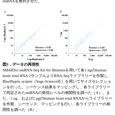
miRNAを整列させた。
図3．データの再現性
SMARTer smRNA-Seq Kit for Illuminaを用いて各1 ngのhuman
brain total RNA 2サンプルよりRNA-Seqライブラリーを作製し、
BluePippin system（Sage Science社）を用いてサイズセレクショ
ンを行った。シーケンス結果をマッピングし、各ライブラリー
で同定されたmiRNAの発現レベルの相関性を調べた（A）。ま
た、1 ng、および2 μgのhuman brain total RNAからライブラリー
を作製、シーケンス、マッピングを行い、各ライブラリーの相
関性を調べた（B）。