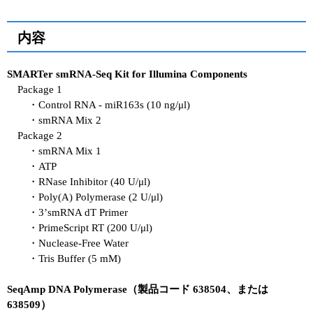
内容
SMARTer smRNA-Seq Kit for Illumina Components
Package 1
・Control RNA - miR163s (10 ng/μl)
・smRNA Mix 2
Package 2
・smRNA Mix 1
・ATP
・RNase Inhibitor (40 U/μl)
・Poly(A) Polymerase (2 U/μl)
・3’smRNA dT Primer
・PrimeScript RT (200 U/μl)
・Nuclease-Free Water
・Tris Buffer (5 mM)
SeqAmp DNA Polymerase（製品コード 638504、または
638509）