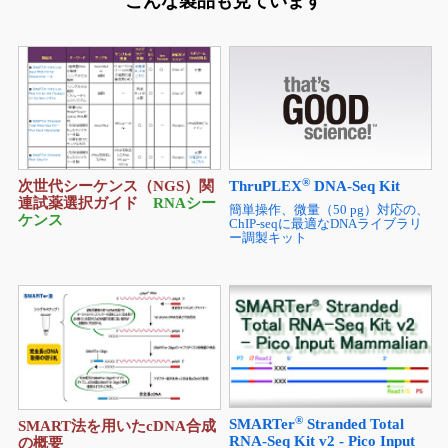
この製品を見た人は、
こんな製品も見ています
®
ThruPLEX
DNA-Seq Kit
次世代シーケンス（NGS）関
連試薬選択ガイド
RNAシー
簡単操作、微量（50 pg）対応の、
ケンス
ChIP-seqに最適なDNAライブラリ
ー調製キット