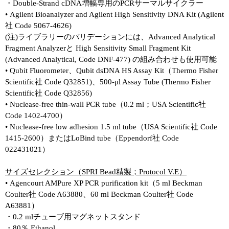
・Double-Strand cDNA増幅専用のPCRサーマルサイクラー
• Agilent Bioanalyzer and Agilent High Sensitivity DNA Kit (Agilent
社 Code 5067-4626)
(注)ライブラリーのバリデーションには、Advanced Analytical
Fragment Analyzerと High Sensitivity Small Fragment Kit
(Advanced Analytical, Code DNF-477) の組み合わせも使用可能
• Qubit Fluorometer、Qubit dsDNA HS Assay Kit（Thermo Fisher
Scientific社 Code Q32851)、500-μl Assay Tube (Thermo Fisher
Scientific社 Code Q32856)
• Nuclease-free thin-wall PCR tube（0.2 ml；USA Scientific社
Code 1402-4700）
• Nuclease-free low adhesion 1.5 ml tube（USA Scientific社 Code
1415-2600）またはLoBind tube（Eppendorf社 Code
022431021）
サイズセレクション（SPRI Bead精製；Protocol V.E）
• Agencourt AMPure XP PCR purification kit（5 ml Beckman
Coulter社 Code A63880、60 ml Beckman Coulter社 Code
A63881）
・0.2 mlチューブ用マグネットスタンド
・80％ Ethanol