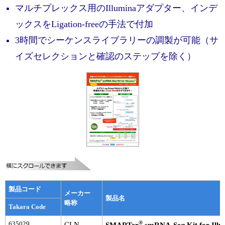
実験ガイド
マルチプレックス用のIlluminaアダプター、インデ
リアルタイムPCR実験ガイド
ックスをLigation-freeの手法で付加
3時間でシーケンスライブラリーの調製が可能（サ
遺伝子検査ガイド（食品・水質・家畜他）
イズセレクションと確認のステップを除く）
NGSポータルサイト
幹細胞・再生医療研究ガイド
クローニング実験ガイド
細胞選択ガイド
エピジェネティクス実験ガイド
RNAi実験ガイド
製品コード
メーカー
アプリケーションノート
製品名
略称
Takara Code
プロトコール集
®
635029
CLN