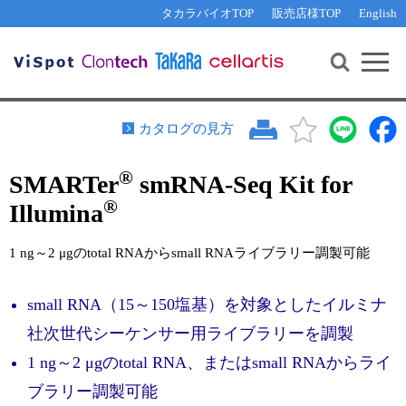
その他 ライセンスに関するご相談
機能解析・サイレンシング
資料請求
お問い合わせ
WEB会員登録
タカラバイオTOP
販売店様TOP
English
遺伝子組換え生物該当製品
Q&A
RNA合成・cDNA合成・クローニング
研究支援ツール
資料請求
制限酵素・電気泳動
Cut-Site Navigator 
制限酵素切断サイトの検索
サンプル請求
抗体・ELISA
カタログの見方
In-Fusion Cloning プライマー設計
核酸抽出・精製・標識
®
SMARTer
smRNA-Seq Kit for
抗体検索サイト
PCR・等温増幅
®
Illumina
リアルタイムPCR
（インターカレーター法）
リアルタイムPCR（qPCR）
プライマー検索・注文
1 ng～2 μgのtotal RNAからsmall RNAライブラリー調製可能
装置・ソフトウェア
リアルタイムPCR
（プローブ法）
プライマー・プローブ検索・注文
サンプル請求
small RNA（15～150塩基）を対象としたイルミナ
社次世代シーケンサー用ライブラリーを調製
機器ソフトウェア・ベクター配列ダウンロード
テクニカルサポートライン
1 ng～2 μgのtotal RNA、またはsmall RNAからライ
ラーニングセンター
ブラリー調製可能