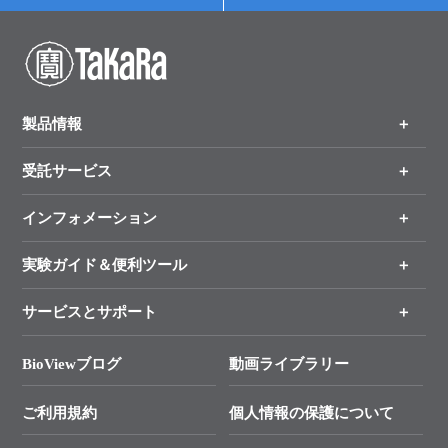
テクニカルサポート
WEB会員登録
製品情報
受託サービス
製品一覧
（分野、カテゴリーから探す）
インフォメーション
オンライン注文
手法から製品を探す
新製品情報
実験ガイド＆便利ツール
キャンペーン
各種ご案内
サービスとサポート
リアルタイムPCR実験のススメ
タカラバイオ各種会員募集のお知らせ
遺伝子による検査のススメ
総合お問い合わせ
BioViewブログ
動画ライブラリー
終売製品のお知らせ
幹細胞・再生医療研究ガイド
├ テクニカルサポート 技術相談室