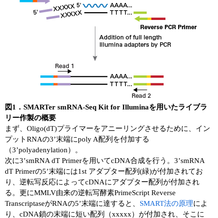
図1．SMARTer smRNA-Seq Kit for Illuminaを用いたライブラ
リー作製の概要
まず、Oligo(dT)プライマーをアニーリングさせるために、イン
プットRNAの3’末端にpoly A配列を付加する
（3’polyadenylation）。
次に3’smRNA dT Primerを用いてcDNA合成を行う。3’smRNA
dT Primerの5’末端には1st アダプター配列(緑)が付加されてお
り、逆転写反応によってcDNAにアダプター配列が付加され
る。更にMMLV由来の逆転写酵素PrimeScript Reverse
TranscriptaseがRNAの5’末端に達すると、
SMART法の原理
によ
り、cDNA鎖の末端に短い配列（xxxxx）が付加され、そこに