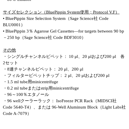
サイズセレクション（BluePippin System使用；Protocol V.F）
• BluePippin Size Selection System（Sage Science社 Code
BLU0001）
• BluePippin 3％ Agarose Gel Cassettes—for targets between 90 bp
－250 bp（Sage Science社 Code BDF3010）
その他
・シングルチャンネルピペット： 10 μl、20 μlおよび200 μl 各
2セット
・8連チャンネルピペット： 20 μl、200 μl
・フィルターピペットチップ： 2 μl、20 μlおよび200 μl
・1.5 ml tube用minicentrifuge
・0.2 ml tubeまたはstrip用minicentrifuge
・96～100％エタノール
・96 wellクーラーラック： IsoFreeze PCR Rack（MIDSCI社
Code 5640-T4）、または 96-Well Aluminum Block（Light Labs社
Code A-7079）