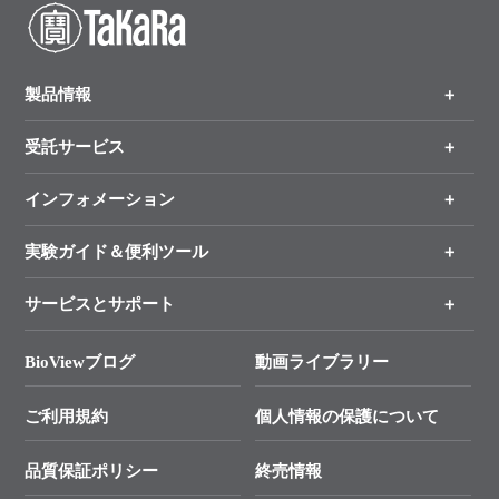
製品情報
受託サービス
製品一覧
（分野、カテゴリーから探す）
インフォメーション
オンライン注文
手法から製品を探す
新製品情報
実験ガイド＆便利ツール
キャンペーン
各種ご案内
サービスとサポート
リアルタイムPCR実験のススメ
タカラバイオ各種会員募集のお知らせ
遺伝子による検査のススメ
総合お問い合わせ
BioViewブログ
動画ライブラリー
終売製品のお知らせ
幹細胞・再生医療研究ガイド
├ テクニカルサポート 技術相談室
価格改定のご案内
ご利用規約
個人情報の保護について
クローニング実験ガイド
├ リアルタイムPCRサポートライン
学会展示・セミナーのご案内
SMARTer NGSポータルサイト
品質保証ポリシー
終売情報
├ 実験コンシェルジュ
技術セミナーのご案内