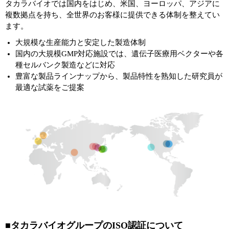
実験ガイド
タカラバイオでは国内をはじめ、米国、ヨーロッパ、アジアに
複数拠点を持ち、全世界のお客様に提供できる体制を整えてい
リアルタイムPCR実験ガイド
ます。
大規模な生産能力と安定した製造体制
遺伝子検査ガイド（食品・水質・家畜他）
国内の大規模GMP対応施設では、遺伝子医療用ベクターや各
種セルバンク製造などに対応
NGSポータルサイト
豊富な製品ラインナップから、製品特性を熟知した研究員が
最適な試薬をご提案
幹細胞・再生医療研究ガイド
クローニング実験ガイド
細胞選択ガイド
エピジェネティクス実験ガイド
RNAi実験ガイド
アプリケーションノート
プロトコール集
■タカラバイオグループのISO認証について