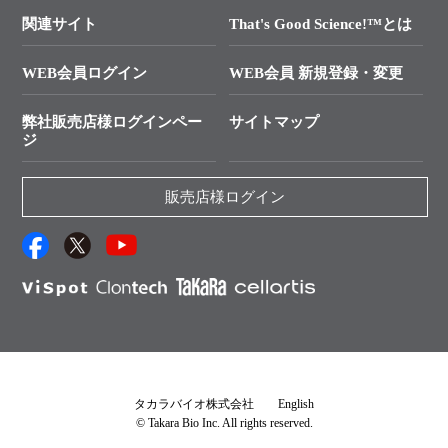
In-Fusion Cloning
├ 受託サービスお問い合わせ
プライマー設計
関連サイト
That's Good Science!™とは
タカラバイオ発表文献
└ カスタム製造お問い合わせ
Cut-Site Navigator
WEB会員ログイン
WEB会員 新規登録・変更
制限酵素切断サイトの検索
資料請求 試薬関連
ユーザーズボイス集
弊社販売店様ログインペー
サイトマップ
資料請求 機器関連
ジ
エピジェネティクス実験ガイド
資料請求 受託関連
RNAi実験のススメ
資料請求 核酸抽出・精製カタログ
販売店様ログイン
抗体検索サイト
サンプル請求一覧
ダウンロードサービス
アプリケーションノート
（旧アプリの部屋）
プロトコール集
Q&A
タカラバイオ株式会社
English
© Takara Bio Inc. All rights reserved.
説明書・CoA・SDSを探す