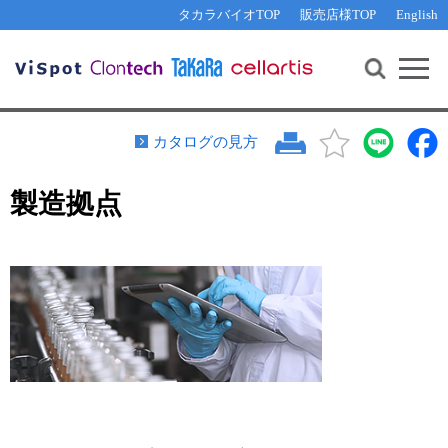
その他 ライセンスに関するご相談
機能解析・サイレンシング
資料請求
お問い合わせ
WEB会員登録
タカラバイオTOP
販売店様TOP
English
遺伝子組換え生物該当製品
Q&A
RNA合成・cDNA合成・クローニング
研究支援ツール
資料請求
制限酵素・電気泳動
Cut-Site Navigator 
制限酵素切断サイトの検索
サンプル請求
抗体・ELISA
カタログの見方
In-Fusion Cloning プライマー設計
核酸抽出・精製・標識
製造拠点
抗体検索サイト
PCR・等温増幅
リアルタイムPCR
（インターカレーター法）
リアルタイムPCR（qPCR）
プライマー検索・注文
装置・ソフトウェア
リアルタイムPCR
（プローブ法）
プライマー・プローブ検索・注文
サンプル請求
機器ソフトウェア・ベクター配列ダウンロード
テクニカルサポートライン
ラーニングセンター