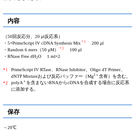
内容
（50回反応分、20 μl反応系）
＊1
・5×PrimeScript IV cDNA Synthesis Mix
200 μl
＊2
・Random 6 mers（50 μM）
100 μl
・RNase Free dH
O 1 ml×2
2
PrimeScript IV RTase、RNase Inhibitor、Oligo dT Primer、
*1
2＋
dNTP Mixtureおよび反応バッファー（Mg
含有）を含む。
＋
polyA
を含まないRNAからcDNAを合成する場合に反応系
*2
に添加する。
保存
－20℃