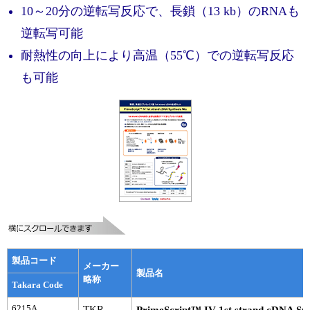
実験ガイド
10～20分の逆転写反応で、長鎖（13 kb）のRNAも
リアルタイムPCR実験ガイド
逆転写可能
耐熱性の向上により高温（55℃）での逆転写反応
遺伝子検査ガイド（食品・水質・家畜他）
も可能
NGSポータルサイト
幹細胞・再生医療研究ガイド
クローニング実験ガイド
細胞選択ガイド
エピジェネティクス実験ガイド
RNAi実験ガイド
製品コード
メーカー
アプリケーションノート
製品名
略称
Takara Code
プロトコール集
6215A
TKR