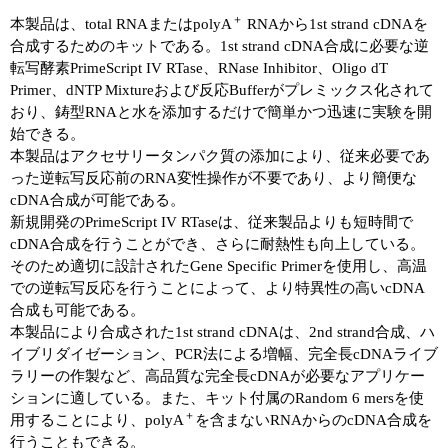
＋
本製品は、total RNAまたはpolyA
RNAから1st strand cDNAを
合成するためのキットである。1st strand cDNA合成に必要な逆
転写酵素PrimeScript IV RTase、RNase Inhibitor、Oligo dT
Primer、dNTP Mixtureおよび反応Bufferがプレミックス化されて
おり、鋳型RNAと水を添加するだけで簡単かつ迅速に実験を開
始できる。
本製品はアクセサリータンパク質の添加により、従来必要であ
った逆転写反応前のRNA変性操作が不要であり、より簡便な
cDNA合成が可能である。
新規開発のPrimeScript IV RTaseは、従来製品よりも短時間で
cDNA合成を行うことができ、さらに耐熱性も向上している。
そのため適切に設計されたGene Specific Primerを使用し、高温
での逆転写反応を行うことによって、より特異性の高いcDNA
合成も可能である。
本製品により合成された1st strand cDNAは、2nd strand合成、ハ
イブリダイゼーション、PCR法による増幅、完全長cDNAライブ
ラリーの作製など、高品質な完全長cDNAが必要なアプリケー
ションに適している。また、キット付属のRandom 6 mersを使
＋
用することにより、polyA
を含まないRNAからのcDNA合成を
行うこともできる。