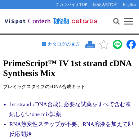
その他 ライセンスに関するご相談
機能解析・サイレンシング
資料請求
お問い合わせ
WEB会員登録
タカラバイオTOP
販売店様TOP
English
遺伝子組換え生物該当製品
Q&A
RNA合成・cDNA合成・クローニング
研究支援ツール
資料請求
制限酵素・電気泳動
Cut-Site Navigator 
制限酵素切断サイトの検索
サンプル請求
抗体・ELISA
カタログの見方
In-Fusion Cloning プライマー設計
核酸抽出・精製・標識
PrimeScript™ IV 1st strand cDNA
抗体検索サイト
PCR・等温増幅
Synthesis Mix
リアルタイムPCR
（インターカレーター法）
リアルタイムPCR（qPCR）
プライマー検索・注文
プレミックスタイプのcDNA合成キット
装置・ソフトウェア
リアルタイムPCR
（プローブ法）
プライマー・プローブ検索・注文
サンプル請求
1st strand cDNA合成に必要な試薬をすべて含む凍
結しないone mix試薬
機器ソフトウェア・ベクター配列ダウンロード
テクニカルサポートライン
RNA熱変性ステップが不要、RNA溶液を加えて即
ラーニングセンター
反応開始