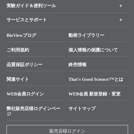
受託サービス
製品一覧
（分野、カテゴリーから探す）
インフォメーション
オンライン注文
手法から製品を探す
新製品情報
実験ガイド＆便利ツール
キャンペーン
各種ご案内
サービスとサポート
リアルタイムPCR実験のススメ
タカラバイオ各種会員募集のお知らせ
遺伝子による検査のススメ
総合お問い合わせ
BioViewブログ
動画ライブラリー
終売製品のお知らせ
幹細胞・再生医療研究ガイド
├ テクニカルサポート 技術相談室
価格改定のご案内
ご利用規約
個人情報の保護について
クローニング実験ガイド
├ リアルタイムPCRサポートライン
学会展示・セミナーのご案内
SMARTer NGSポータルサイト
品質保証ポリシー
終売情報
├ 実験コンシェルジュ
技術セミナーのご案内
In-Fusion Cloning
├ 受託サービスお問い合わせ
プライマー設計
関連サイト
That's Good Science!™とは
タカラバイオ発表文献
└ カスタム製造お問い合わせ
Cut-Site Navigator
WEB会員ログイン
WEB会員 新規登録・変更
制限酵素切断サイトの検索
資料請求 試薬関連
ユーザーズボイス集
弊社販売店様ログインペー
サイトマップ
資料請求 機器関連