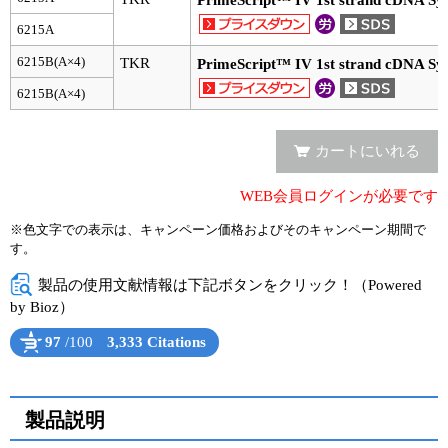
PrimeScript™ IV 1st strand cDNA Syn
6215A
ユーザーズボイス集
6215B(A×4)
TKR
PrimeScript™ IV 1st strand cDNA Syn
動画ライブラリー
6215B(A×4)
Q&A
カートにいれる
WEB会員ログインが必要です
※色文字での表示は、キャンペーン価格およびそのキャンペーン期間で
す。
製品の使用文献情報は下記ボタンをクリック！（Powered
by Bioz）
97
/100
3,333 Citations
Powered by Bioz
See more details on Bioz
製品説明