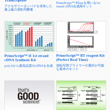
PrimeScript™ 1st strand
PrimeScript™ II Reverse
cDNA Synthesis Kit
Transcriptase
PrimeScript™ RTaseを用いる1st
アクセサリータンパクを添加した
strand cDNA合成用キット
最上級の逆転写酵素
PrimeScript™ RT reagent Kit
PrimeScript™ II 1st strand
(Perfect Real Time)
cDNA Synthesis Kit
逆転写用プライマーの選択が可能
polyAから最高品質のcDNAを合成
な基本のキット