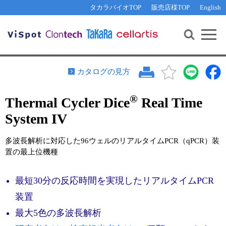
その他 ライセンスに関するご相談
機能解析・サイレンシング
資料請求
お問い合わせ
WEB会員登録
タカラバイオTOP
販売店様TOP
English
遺伝子組換え生物該当製品
Q&A
RNA合成・cDNA合成・クローニング
研究支援ツール
資料請求
制限酵素・電気泳動
Cut-Site Navigator 
制限酵素切断サイトの検索
サンプル請求
抗体・ELISA
カタログの見方
In-Fusion Cloning プライマー設計
核酸抽出・精製・標識
®
Thermal Cycler Dice
Real Time
抗体検索サイト
PCR・等温増幅
System IV
リアルタイムPCR
（インターカレーター法）
リアルタイムPCR（qPCR）
プライマー検索・注文
多波長解析に対応した96ウェルのリアルタイムPCR（qPCR）装
装置・ソフトウェア
置の最上位機種
リアルタイムPCR
（プローブ法）
プライマー・プローブ検索・注文
サンプル請求
最短30分の反応時間を実現したリアルタイムPCR
機器ソフトウェア・ベクター配列ダウンロード
テクニカルサポートライン
装置
ラーニングセンター
最大5色の多波長解析