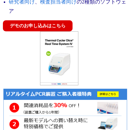
実験ガイド
研究者向け
、
検査担当者向け
の2種類のソフトウェ
ア
リアルタイムPCR実験ガイド
遺伝子検査ガイド（食品・水質・家畜他）
デモのお申し込みはこちら
NGSポータルサイト
幹細胞・再生医療研究ガイド
クローニング実験ガイド
細胞選択ガイド
エピジェネティクス実験ガイド
RNAi実験ガイド
アプリケーションノート
プロトコール集