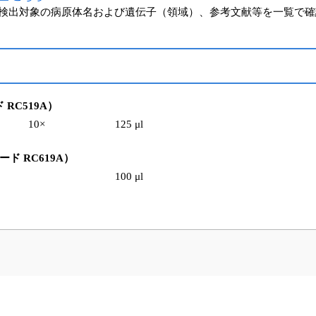
検出対象の病原体名および遺伝子（領域）、参考文献等を一覧で確
ード RC519A）
10×
125 μl
製品コード RC619A）
100 μl