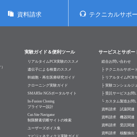
資料請求
テクニカルサポ
実験ガイド＆便利ツール
サービスとサポー
リアルタイムPCR実験のススメ
総合お問い合わせ
す）
遺伝子による検査のススメ
├ テクニカルサポー
幹細胞・再生医療研究ガイド
├ リアルタイムPC
クローニング実験ガイド
├ 実験コンシェルジ
SMARTer NGSポータルサイト
├ 受託サービスお問
In-Fusion Cloning
└ カスタム製造お問
プライマー設計
資料請求 試薬関連
Cut-Site Navigator
資料請求 機器関連
制限酵素切断サイトの検索
資料請求 受託関連
ユーザーズボイス集
資料請求 核酸抽出
エピジェネティクス実験ガイド