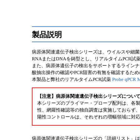
製品説明
病原体関連遺伝子検出シリーズは、ウイルスや細菌
RNAまたはDNAを鋳型とし、リアルタイムPCR
また、病原体遺伝子の検出をサポートするラインナ
酸抽出操作の確認やPCR阻害の有無を確認するた
本製品と弊社のリアルタイムPCR試薬
Probe qPC
【注意】病原体関連遺伝子検出シリーズについ
本シリーズのプライマー・プローブ配列は、各
性、網羅性確認等の独自調査は実施しておらず
陽性コントロールは、それぞれの増幅領域に対
病原体関連遺伝子検出シリーズの「詳細リスト」は