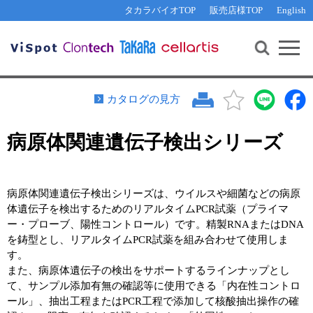
その他 ライセンスに関するご相談
機能解析・サイレンシング
資料請求
お問い合わせ
WEB会員登録
タカラバイオTOP
販売店様TOP
English
遺伝子組換え生物該当製品
Q&A
RNA合成・cDNA合成・クローニング
研究支援ツール
資料請求
制限酵素・電気泳動
Cut-Site Navigator 
制限酵素切断サイトの検索
サンプル請求
抗体・ELISA
カタログの見方
In-Fusion Cloning プライマー設計
核酸抽出・精製・標識
病原体関連遺伝子検出シリーズ
抗体検索サイト
PCR・等温増幅
リアルタイムPCR
（インターカレーター法）
リアルタイムPCR（qPCR）
プライマー検索・注文
病原体関連遺伝子検出シリーズは、ウイルスや細菌などの病原
装置・ソフトウェア
体遺伝子を検出するためのリアルタイムPCR試薬（プライマ
リアルタイムPCR
（プローブ法）
ー・プローブ、陽性コントロール）です。精製RNAまたはDNA
プライマー・プローブ検索・注文
サンプル請求
を鋳型とし、リアルタイムPCR試薬を組み合わせて使用しま
す。
機器ソフトウェア・ベクター配列ダウンロード
テクニカルサポートライン
また、病原体遺伝子の検出をサポートするラインナップとし
て、サンプル添加有無の確認等に使用できる「内在性コントロ
ラーニングセンター
ール」、抽出工程またはPCR工程で添加して核酸抽出操作の確