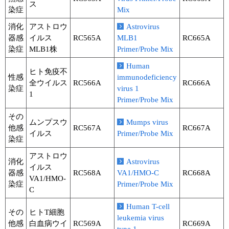
ス
染症
Mix
消化
アストロウ
Astrovirus
器感
イルス
RC565A
MLB1
RC665A
染症
MLB1株
Primer/Probe Mix
Human
ヒト免疫不
性感
immunodeficiency
全ウイルス
RC566A
RC666A
染症
virus 1
1
Primer/Probe Mix
その
ムンプスウ
Mumps virus
他感
RC567A
RC667A
イルス
Primer/Probe Mix
染症
アストロウ
消化
Astrovirus
イルス
器感
RC568A
VA1/HMO-C
RC668A
VA1/HMO-
染症
Primer/Probe Mix
C
Human T-cell
その
ヒトT細胞
leukemia virus
他感
白血病ウイ
RC569A
RC669A