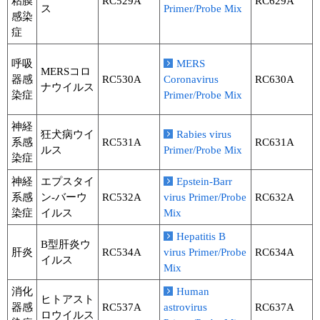
粘膜
RC529A
RC629A
ス
Primer/Probe Mix
感染
症
呼吸
MERS
MERSコロ
器感
RC530A
Coronavirus
RC630A
ナウイルス
染症
Primer/Probe Mix
神経
狂犬病ウイ
Rabies virus
系感
RC531A
RC631A
ルス
Primer/Probe Mix
染症
神経
エプスタイ
Epstein-Barr
系感
ン-バーウ
RC532A
virus Primer/Probe
RC632A
染症
イルス
Mix
Hepatitis B
B型肝炎ウ
肝炎
RC534A
virus Primer/Probe
RC634A
イルス
Mix
消化
Human
ヒトアスト
器感
RC537A
astrovirus
RC637A
ロウイルス