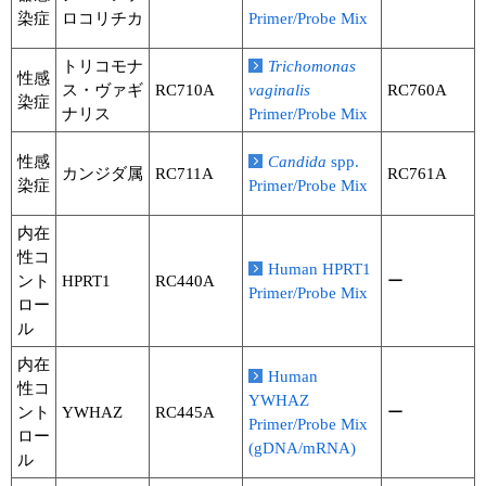
染症
ロコリチカ
Primer/Probe Mix
トリコモナ
Trichomonas
性感
ス・ヴァギ
RC710A
vaginalis
RC760A
染症
ナリス
Primer/Probe Mix
性感
Candida
spp.
カンジダ属
RC711A
RC761A
染症
Primer/Probe Mix
内在
性コ
Human HPRT1
ント
HPRT1
RC440A
ー
Primer/Probe Mix
ロー
ル
内在
Human
性コ
YWHAZ
ント
YWHAZ
RC445A
ー
Primer/Probe Mix
ロー
(gDNA/mRNA)
ル