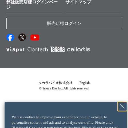
弊社販売店様ログインペー
サイトマップ
資料請求 機器関連
ジ
エピジェネティクス実験ガイド
資料請求 受託関連
RNAi実験のススメ
資料請求 核酸抽出・精製カタログ
販売店様ログイン
抗体検索サイト
サンプル請求一覧
ダウンロードサービス
アプリケーションノート
（旧アプリの部屋）
プロトコール集
Q&A
タカラバイオ株式会社
English
© Takara Bio Inc. All rights reserved.
説明書・CoA・SDSを探す
タカラバイオライセンス確認書
└ 確認書が必要な製品一覧
We use cookies to improve your experience on our website, to
クロンテックライセンス確認書
personalise content and ads and to analyse our traffic. Please click
[Reject All Cookies] if you reject all cookies. Please click [Accept All