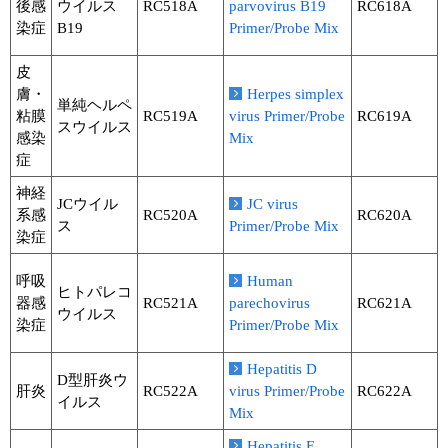
後感
ウイルス
RC518A
parvovirus B19
RC618A
染症
B19
Primer/Probe Mix
皮
膚・
Herpes simplex
単純ヘルペ
粘膜
RC519A
virus Primer/Probe
RC619A
スウイルス
感染
Mix
症
神経
JCウイル
JC virus
系感
RC520A
RC620A
ス
Primer/Probe Mix
染症
呼吸
Human
ヒトパレコ
器感
RC521A
parechovirus
RC621A
ウイルス
染症
Primer/Probe Mix
Hepatitis D
D型肝炎ウ
肝炎
RC522A
virus Primer/Probe
RC622A
イルス
Mix
Hepatitis E