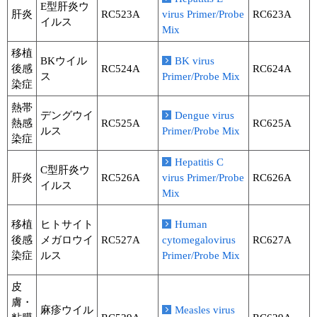
E型肝炎ウ
肝炎
RC523A
virus Primer/Probe
RC623A
イルス
Mix
移植
BKウイル
BK virus
後感
RC524A
RC624A
ス
Primer/Probe Mix
染症
熱帯
デングウイ
Dengue virus
熱感
RC525A
RC625A
ルス
Primer/Probe Mix
染症
Hepatitis C
C型肝炎ウ
肝炎
RC526A
virus Primer/Probe
RC626A
イルス
Mix
移植
ヒトサイト
Human
後感
メガロウイ
RC527A
cytomegalovirus
RC627A
染症
ルス
Primer/Probe Mix
皮
膚・
麻疹ウイル
Measles virus