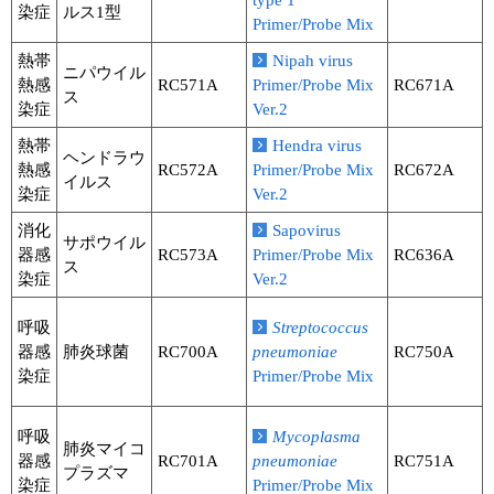
type 1
染症
ルス1型
Primer/Probe Mix
熱帯
Nipah virus
ニパウイル
熱感
RC571A
Primer/Probe Mix
RC671A
ス
染症
Ver.2
熱帯
Hendra virus
ヘンドラウ
熱感
RC572A
Primer/Probe Mix
RC672A
イルス
染症
Ver.2
消化
Sapovirus
サポウイル
器感
RC573A
Primer/Probe Mix
RC636A
ス
染症
Ver.2
呼吸
Streptococcus
器感
肺炎球菌
RC700A
pneumoniae
RC750A
染症
Primer/Probe Mix
呼吸
Mycoplasma
肺炎マイコ
器感
RC701A
pneumoniae
RC751A
プラズマ
染症
Primer/Probe Mix