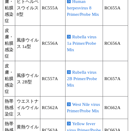
膚・
ヒトヘルペ
Human
粘膜
スウイルス
RC555A
herpesvirus 8
RC655A
感染
8型
Primer/Probe Mix
症
皮
膚・
Rubella virus
風疹ウイル
粘膜
RC556A
1a Primer/Probe
RC656A
ス 1a型
感染
Mix
症
皮
膚・
Rubella virus
風疹ウイル
粘膜
RC557A
2B Primer/Probe
RC657A
ス 2B型
感染
Mix
症
熱帯
ウエストナ
West Nile virus
熱感
イルウイル
RC562A
RC662A
Primer/Probe Mix
染症
ス
熱帯
Yellow fever
黄熱ウイル
熱感
RC563A
virus Primer/Probe
RC663A