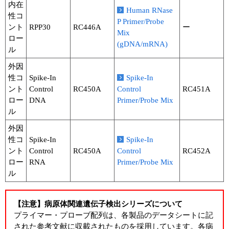
内在
Human RNase
性コ
P Primer/Probe
ント
RPP30
RC446A
ー
Mix
ロー
(gDNA/mRNA)
ル
外因
性コ
Spike-In
Spike-In
ント
Control
RC450A
Control
RC451A
ロー
DNA
Primer/Probe Mix
ル
外因
性コ
Spike-In
Spike-In
ント
Control
RC450A
Control
RC452A
ロー
RNA
Primer/Probe Mix
ル
【注意】病原体関連遺伝子検出シリーズについて
プライマー・プローブ配列は、各製品のデータシートに記
された参考文献に収載されたものを採用しています。各病