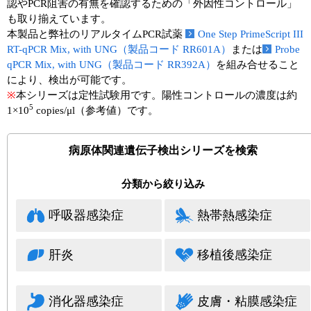
実験ガイド
認やPCR阻害の有無を確認するための「外因性コントロール」
も取り揃えています。
リアルタイムPCR実験ガイド
本製品と弊社のリアルタイムPCR試薬
One Step PrimeScript III
RT-qPCR Mix, with UNG（製品コード RR601A）
または
Probe
遺伝子検査ガイド（食品・水質・家畜他）
qPCR Mix, with UNG（製品コード RR392A）
を組み合せること
により、検出が可能です。
NGSポータルサイト
※
本シリーズは定性試験用です。陽性コントロールの濃度は約
5
1×10
copies/μl（参考値）です。
幹細胞・再生医療研究ガイド
病原体関連遺伝子検出シリーズを検索
クローニング実験ガイド
細胞選択ガイド
分類から絞り込み
エピジェネティクス実験ガイド
呼吸器感染症
熱帯熱感染症
RNAi実験ガイド
肝炎
移植後感染症
アプリケーションノート
消化器感染症
皮膚・粘膜感染症
プロトコール集