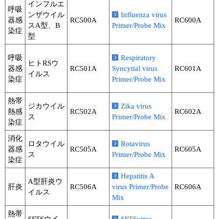
インフルエ
呼吸
ンザウイル
Influenza virus
器感
RC500A
RC600A
スA型、B
Primer/Probe Mix
染症
型
呼吸
Respiratory
ヒトRSウ
器感
RC501A
Syncytial virus
RC601A
イルス
染症
Primer/Probe Mix
熱帯
ジカウイル
Zika virus
熱感
RC502A
RC602A
ス
Primer/Probe Mix
染症
消化
ロタウイル
Rotavirus
器感
RC505A
RC605A
ス
Primer/Probe Mix
染症
Hepatitis A
A型肝炎ウ
肝炎
RC506A
virus Primer/Probe
RC606A
イルス
Mix
熱帯