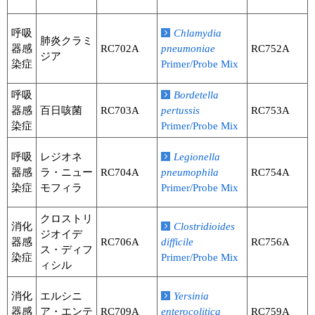
呼吸
Chlamydia
肺炎クラミ
器感
RC702A
pneumoniae
RC752A
ジア
染症
Primer/Probe Mix
呼吸
Bordetella
器感
百日咳菌
RC703A
pertussis
RC753A
染症
Primer/Probe Mix
呼吸
レジオネ
Legionella
器感
ラ・ニュー
RC704A
pneumophila
RC754A
染症
モフィラ
Primer/Probe Mix
クロストリ
消化
Clostridioides
ジオイデ
器感
RC706A
difficile
RC756A
ス・ディフ
染症
Primer/Probe Mix
ィシル
消化
エルシニ
Yersinia
器感
ア・エンテ
RC709A
enterocolitica
RC759A