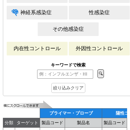
ユーザーズボイス集
神経系感染症
性感染症
動画ライブラリー
その他感染症
Q&A
内在性コントロール
外因性コントロール
キーワードで検索
🔍
絞り込みクリア
プライマー・プローブ
陽性コ
分類
ターゲット
製品コード
製品名
製品コード