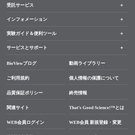
受託サービス
製品一覧
（分野、カテゴリーから探す）
インフォメーション
オンライン注文
手法から製品を探す
新製品情報
実験ガイド＆便利ツール
キャンペーン
各種ご案内
サービスとサポート
リアルタイムPCR実験のススメ
タカラバイオ各種会員募集のお知らせ
遺伝子による検査のススメ
総合お問い合わせ
BioViewブログ
動画ライブラリー
終売製品のお知らせ
幹細胞・再生医療研究ガイド
├ テクニカルサポート 技術相談室
価格改定のご案内
ご利用規約
個人情報の保護について
クローニング実験ガイド
├ リアルタイムPCRサポートライン
学会展示・セミナーのご案内
SMARTer NGSポータルサイト
品質保証ポリシー
終売情報
├ 実験コンシェルジュ
技術セミナーのご案内
In-Fusion Cloning
├ 受託サービスお問い合わせ
プライマー設計
関連サイト
That's Good Science!™とは
タカラバイオ発表文献
└ カスタム製造お問い合わせ
Cut-Site Navigator
WEB会員ログイン
WEB会員 新規登録・変更
制限酵素切断サイトの検索
資料請求 試薬関連
ユーザーズボイス集