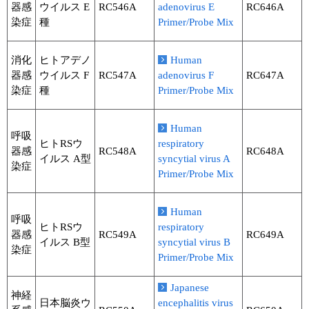
器感
ウイルス E
RC546A
adenovirus E
RC646A
染症
種
Primer/Probe Mix
消化
ヒトアデノ
Human
器感
ウイルス F
RC547A
adenovirus F
RC647A
染症
種
Primer/Probe Mix
Human
呼吸
ヒトRSウ
respiratory
器感
RC548A
RC648A
イルス A型
syncytial virus A
染症
Primer/Probe Mix
Human
呼吸
ヒトRSウ
respiratory
器感
RC549A
RC649A
イルス B型
syncytial virus B
染症
Primer/Probe Mix
Japanese
神経
日本脳炎ウ
encephalitis virus