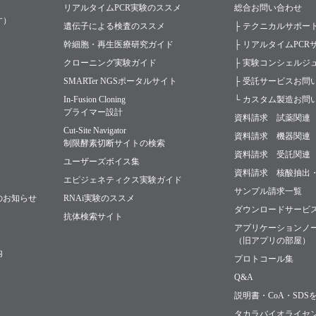
リアルタイムPCR実験のススメ
総合お問い合わせ
す）
遺伝子による検査のススメ
├ テクニカルサポー
幹細胞・再生医療研究ガイド
├ リアルタイムPC
クローニング実験ガイド
├ 実験コンシェルジ
SMARTer NGSポータルサイト
├ 受託サービスお問
In-Fusion Cloning
└ カスタム製造お問
プライマー設計
資料請求 試薬関連
Cut-Site Navigator
資料請求 機器関連
制限酵素切断サイトの検索
資料請求 受託関連
ユーザーズボイス集
資料請求 核酸抽出
エピジェネティクス実験ガイド
サンプル請求一覧
のお知らせ
RNAi実験のススメ
ダウンロードサービ
抗体検索サイト
アプリケーションノ
（旧アプリの部屋）
内
プロトコール集
Q&A
説明書・CoA・SDS
タカラバイオライセ