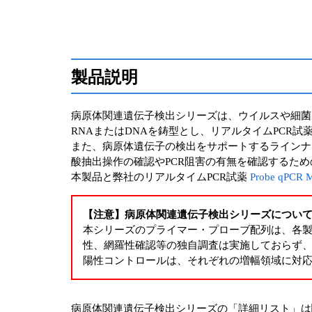
製品説明
病原体関連遺伝子検出シリーズは、ウイルスや細菌
RNAまたはDNAを鋳型とし、リアルタイムPCR
また、病原体遺伝子の検出をサポートするラインナ
酸抽出操作の確認やPCR阻害の有無を確認するた
本製品と弊社のリアルタイムPCR試薬
Probe qPC
【注意】病原体関連遺伝子検出シリーズについ
本シリーズのプライマー・プローブ配列は、各
性、網羅性確認等の独自調査は実施しておらず
陽性コントロールは、それぞれの増幅領域に対
病原体関連遺伝子検出シリーズの「詳細リスト」は