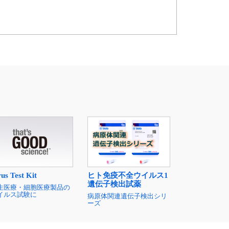
rus Test Kit
ヒト免疫不全ウイルス1
遺伝子検出試薬
生医療・細胞医療製品の
イルス試験に
病原体関連遺伝子検出シリ
ーズ