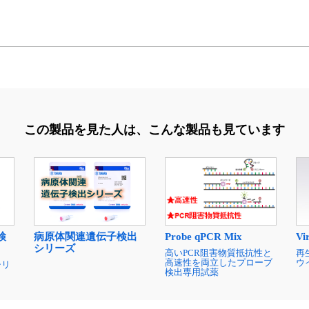
この製品を見た人は、
こんな製品も見ています
検
病原体関連遺伝子検出
Vi
Probe qPCR Mix
シリーズ
再
高いPCR阻害物質抵抗性と
ウ
高速性を両立したプローブ
シリ
検出専用試薬