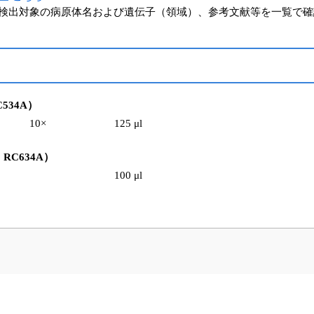
検出対象の病原体名および遺伝子（領域）、参考文献等を一覧で確
RC534A）
10×
125 μl
ード RC634A）
100 μl