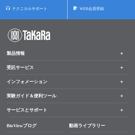
テクニカルサポート
WEB会員登録
製品情報
受託サービス
製品一覧
（分野、カテゴリーから探す）
インフォメーション
オンライン注文
手法から製品を探す
新製品情報
実験ガイド＆便利ツール
キャンペーン
各種ご案内
サービスとサポート
リアルタイムPCR実験のススメ
タカラバイオ各種会員募集のお知らせ
遺伝子による検査のススメ
総合お問い合わせ
BioViewブログ
動画ライブラリー
終売製品のお知らせ
幹細胞・再生医療研究ガイド
├ テクニカルサポート 技術相談室