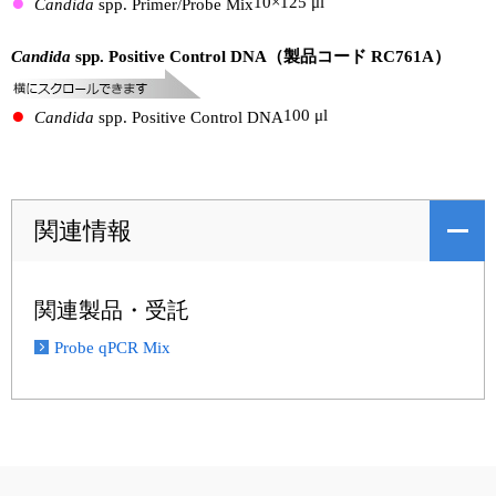
10×
125 μl
Candida
spp. Primer/Probe Mix
Candida
spp. Positive Control DNA（製品コード RC761A）
100 μl
Candida
spp. Positive Control DNA
関連情報
関連製品・受託
Probe qPCR Mix