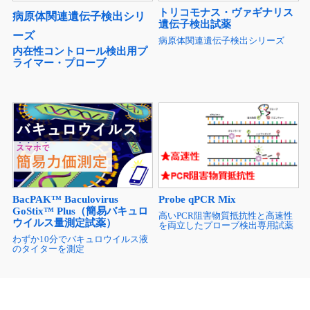
トリコモナス・ヴァギナリス
病原体関連遺伝子検出シリ
遺伝子検出試薬
ーズ
病原体関連遺伝子検出シリーズ
内在性コントロール検出用プ
ライマー・プローブ
BacPAK™ Baculovirus
Probe qPCR Mix
GoStix™ Plus（簡易バキュロ
高いPCR阻害物質抵抗性と高速性
ウイルス量測定試薬）
を両立したプローブ検出専用試薬
わずか10分でバキュロウイルス液
のタイターを測定