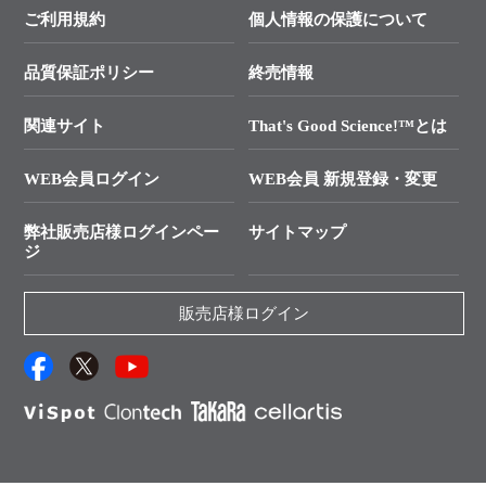
価格改定のご案内
ご利用規約
個人情報の保護について
クローニング実験ガイド
├ リアルタイムPCRサポートライン
学会展示・セミナーのご案内
SMARTer NGSポータルサイト
品質保証ポリシー
終売情報
├ 実験コンシェルジュ
技術セミナーのご案内
In-Fusion Cloning
├ 受託サービスお問い合わせ
プライマー設計
関連サイト
That's Good Science!™とは
タカラバイオ発表文献
└ カスタム製造お問い合わせ
Cut-Site Navigator
WEB会員ログイン
WEB会員 新規登録・変更
制限酵素切断サイトの検索
資料請求 試薬関連
ユーザーズボイス集
弊社販売店様ログインペー
サイトマップ
資料請求 機器関連
ジ
エピジェネティクス実験ガイド
資料請求 受託関連
RNAi実験のススメ
資料請求 核酸抽出・精製カタログ
販売店様ログイン
抗体検索サイト
サンプル請求一覧
ダウンロードサービス
アプリケーションノート
（旧アプリの部屋）