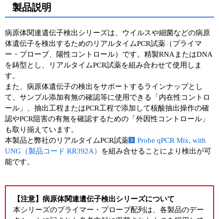
製品説明
ユーザーズボイス集
病原体関連遺伝子検出シリーズは、ウイルスや細菌などの病原
動画ライブラリー
体遺伝子を検出するためのリアルタイムPCR試薬（プライマ
ー・プローブ、陽性コントロール）です。精製RNAまたはDNA
Q&A
を鋳型とし、リアルタイムPCR試薬を組み合わせて使用しま
す。
また、病原体遺伝子の検出をサポートするラインナップとし
て、サンプル添加有無の確認等に使用できる「内在性コントロ
ール」、抽出工程またはPCR工程で添加して核酸抽出操作の確
認やPCR阻害の有無を確認するための「外因性コントロール」
も取り揃えています。
本製品と弊社のリアルタイムPCR試薬
Probe qPCR Mix, with
UNG（製品コード RR392A）
を組み合せることにより検出が可
能です。
【注意】病原体関連遺伝子検出シリーズについて
本シリーズのプライマー・プローブ配列は、各製品のデー