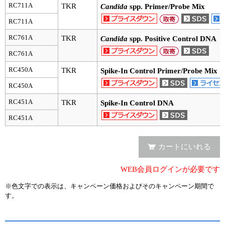
実験ガイド
RC711A
TKR
Candida
spp. Primer/Probe Mix
リアルタイムPCR実験ガイド
RC711A
RC761A
TKR
Candida
spp. Positive Control DNA
遺伝子検査ガイド（食品・水質・家畜他）
RC761A
NGSポータルサイト
RC450A
TKR
Spike-In Control Primer/Probe Mix
RC450A
幹細胞・再生医療研究ガイド
RC451A
TKR
Spike-In Control DNA
クローニング実験ガイド
RC451A
細胞選択ガイド
カートにいれる
エピジェネティクス実験ガイド
WEB会員ログインが必要です
RNAi実験ガイド
※色文字での表示は、キャンペーン価格およびそのキャンペーン期間で
す。
アプリケーションノート
プロトコール集