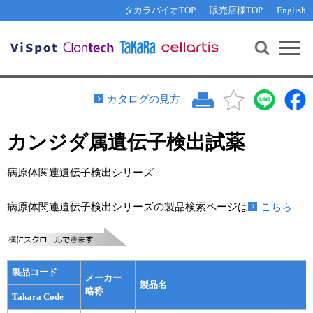
その他 ライセンスに関するご相談
機能解析・サイレンシング
資料請求
お問い合わせ
WEB会員登録
タカラバイオTOP
販売店様TOP
English
遺伝子組換え生物該当製品
Q&A
RNA合成・cDNA合成・クローニング
研究支援ツール
資料請求
制限酵素・電気泳動
Cut-Site Navigator 
制限酵素切断サイトの検索
サンプル請求
抗体・ELISA
カタログの見方
In-Fusion Cloning プライマー設計
核酸抽出・精製・標識
カンジダ属遺伝子検出試薬
抗体検索サイト
PCR・等温増幅
リアルタイムPCR
（インターカレーター法）
病原体関連遺伝子検出シリーズ
リアルタイムPCR（qPCR）
プライマー検索・注文
装置・ソフトウェア
病原体関連遺伝子検出シリーズの製品検索ページは
こちら
リアルタイムPCR
（プローブ法）
プライマー・プローブ検索・注文
サンプル請求
機器ソフトウェア・ベクター配列ダウンロード
テクニカルサポートライン
製品コード
メーカー
製品名
ラーニングセンター
略称
Takara Code