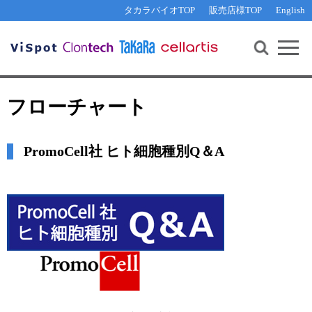
その他 ライセンスに関するご相談
機能解析・サイレンシング
資料請求
お問い合わせ
WEB会員登録
タカラバイオTOP
販売店様TOP
English
遺伝子組換え生物該当製品
Q&A
RNA合成・cDNA合成・クローニング
研究支援ツール
資料請求
制限酵素・電気泳動
Cut-Site Navigator 
制限酵素切断サイトの検索
サンプル請求
抗体・ELISA
フローチャート
In-Fusion Cloning プライマー設計
核酸抽出・精製・標識
抗体検索サイト
PCR・等温増幅
PromoCell社 ヒト細胞種別Q＆A
リアルタイムPCR
（インターカレーター法）
リアルタイムPCR（qPCR）
プライマー検索・注文
装置・ソフトウェア
リアルタイムPCR
（プローブ法）
プライマー・プローブ検索・注文
サンプル請求
機器ソフトウェア・ベクター配列ダウンロード
テクニカルサポートライン
ラーニングセンター