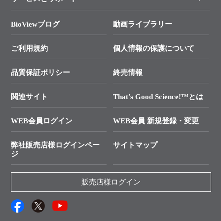
タカラバイオ各種会員募集のお知らせ
遺伝子による検査のススメ
総合お問い合わせ
BioViewブログ
動画ライブラリー
終売製品のお知らせ
幹細胞・再生医療研究ガイド
├ テクニカルサポート 技術相談室
価格改定のご案内
ご利用規約
個人情報の保護について
クローニング実験ガイド
├ リアルタイムPCRサポートライン
学会展示・セミナーのご案内
SMARTer NGSポータルサイト
品質保証ポリシー
終売情報
├ 実験コンシェルジュ
技術セミナーのご案内
In-Fusion Cloning
├ 受託サービスお問い合わせ
プライマー設計
関連サイト
That's Good Science!™とは
タカラバイオ発表文献
└ カスタム製造お問い合わせ
Cut-Site Navigator
WEB会員ログイン
WEB会員 新規登録・変更
制限酵素切断サイトの検索
資料請求 試薬関連
ユーザーズボイス集
弊社販売店様ログインペー
サイトマップ
資料請求 機器関連
ジ
エピジェネティクス実験ガイド
資料請求 受託関連
RNAi実験のススメ
資料請求 核酸抽出・精製カタログ
販売店様ログイン
抗体検索サイト
サンプル請求一覧
ダウンロードサービス