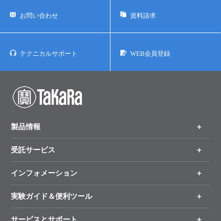
お問い合わせ
資料請求
ユーザーズボイス集
動画ライブラリー
テクニカルサポート
WEB会員登録
Q&A
製品情報
受託サービス
製品一覧
（分野、カテゴリーから探す）
インフォメーション
オンライン注文
手法から製品を探す
新製品情報
実験ガイド＆便利ツール
キャンペーン
各種ご案内
サービスとサポート
リアルタイムPCR実験のススメ