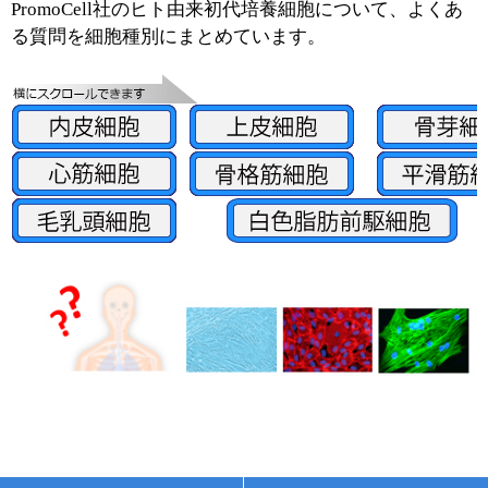
実験ガイド
PromoCell社のヒト由来初代培養細胞について、よくあ
る質問を細胞種別にまとめています。
リアルタイムPCR実験ガイド
遺伝子検査ガイド（食品・水質・家畜他）
NGSポータルサイト
幹細胞・再生医療研究ガイド
クローニング実験ガイド
細胞選択ガイド
エピジェネティクス実験ガイド
RNAi実験ガイド
アプリケーションノート
プロトコール集