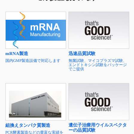
mRNA製造
迅速品質試験
国内GMP製造設備で対応します
無菌試験、マイコプラズマ試験、
エンドトキシン試験をパッケージ
でご提供
遺伝子治療用ウイルスベクタ
組換えタンパク質製造
ーの品質試験
PCR酵素製造などの豊富な実績を