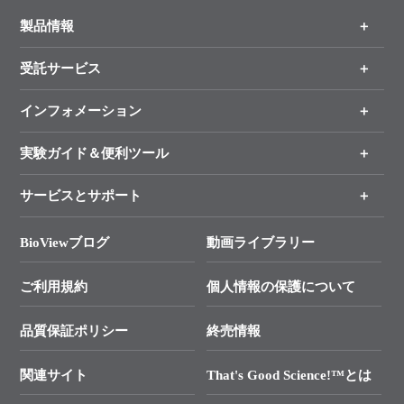
製品情報
受託サービス
製品一覧
（分野、カテゴリーから探す）
インフォメーション
オンライン注文
手法から製品を探す
新製品情報
実験ガイド＆便利ツール
キャンペーン
各種ご案内
サービスとサポート
リアルタイムPCR実験のススメ
タカラバイオ各種会員募集のお知らせ
遺伝子による検査のススメ
総合お問い合わせ
BioViewブログ
動画ライブラリー
終売製品のお知らせ
幹細胞・再生医療研究ガイド
├ テクニカルサポート 技術相談室
価格改定のご案内
ご利用規約
個人情報の保護について
クローニング実験ガイド
├ リアルタイムPCRサポートライン
学会展示・セミナーのご案内
SMARTer NGSポータルサイト
品質保証ポリシー
終売情報
├ 実験コンシェルジュ
技術セミナーのご案内
In-Fusion Cloning
├ 受託サービスお問い合わせ
プライマー設計
関連サイト
That's Good Science!™とは
タカラバイオ発表文献
└ カスタム製造お問い合わせ