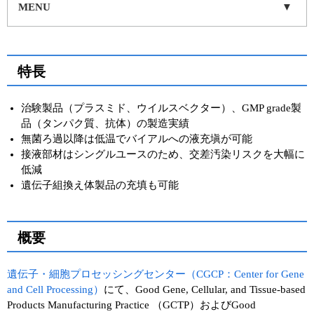
実験ガイド
MENU
リアルタイムPCR実験ガイド
遺伝子検査ガイド（食品・水質・家畜他）
特長
NGSポータルサイト
治験製品（プラスミド、ウイルスベクター）、GMP grade製
幹細胞・再生医療研究ガイド
品（タンパク質、抗体）の製造実績
無菌ろ過以降は低温でバイアルへの液充塡が可能
クローニング実験ガイド
接液部材はシングルユースのため、交差汚染リスクを大幅に
低減
細胞選択ガイド
遺伝子組換え体製品の充填も可能
エピジェネティクス実験ガイド
概要
RNAi実験ガイド
遺伝子・細胞プロセッシングセンター（CGCP：Center for Gene
アプリケーションノート
and Cell Processing）
にて、Good Gene, Cellular, and Tissue-based
Products Manufacturing Practice （GCTP）およびGood
プロトコール集