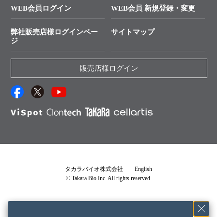
Cut-Site Navigator
WEB会員ログイン
WEB会員 新規登録・変更
制限酵素切断サイトの検索
資料請求 試薬関連
ユーザーズボイス集
弊社販売店様ログインペー
サイトマップ
資料請求 機器関連
ジ
エピジェネティクス実験ガイド
資料請求 受託関連
RNAi実験のススメ
資料請求 核酸抽出・精製カタログ
販売店様ログイン
抗体検索サイト
サンプル請求一覧
ダウンロードサービス
アプリケーションノート
（旧アプリの部屋）
プロトコール集
Q&A
タカラバイオ株式会社
English
© Takara Bio Inc. All rights reserved.
説明書・CoA・SDSを探す
タカラバイオライセンス確認書
└ 確認書が必要な製品一覧