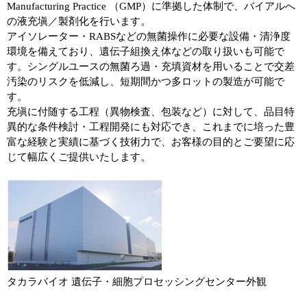
Manufacturing Practice （GMP）に準拠した体制で、バイアルへ
の液充塡／製剤化を行います。
ユーザーズボイス集
アイソレーター・RABSなどの無菌操作に必要な設備・清浄度
環境を備えており、遺伝子組換え体などの取り扱いも可能で
動画ライブラリー
す。シングルユースの無菌ろ過・充填資材を用いることで交差
汚染のリスクを低減し、短期間かつ多ロットの製造が可能で
Q&A
す。
充塡に付随する工程（異物検査、包装など）に対して、品目特
異的な条件検討・工程開発にも対応でき、これまでに培った豊
富な経験と実績に基づく技術力で、お客様の目的とご要望に応
じて幅広くご提供いたします。
タカラバイオ 遺伝子・細胞プロセッシングセンター外観