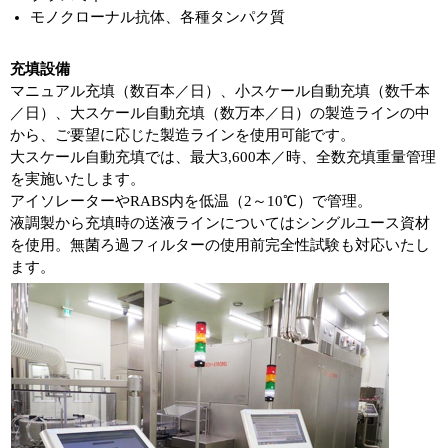
モノクローナル抗体、各種タンパク質
充填設備
マニュアル充填（数百本／日）、小スケール自動充填（数千本
／日）、大スケール自動充填（数万本／日）の製造ラインの中
から、ご要望に応じた製造ラインを使用可能です。
大スケール自動充填では、最大3,600本／時、全数充填重量管理
を実施いたします。
アイソレーターやRABS内を低温（2～10℃）で管理。
液調製から充填時の送液ラインについてはシングルユース資材
を使用。無菌ろ過フィルターの使用前完全性試験も対応いたし
ます。