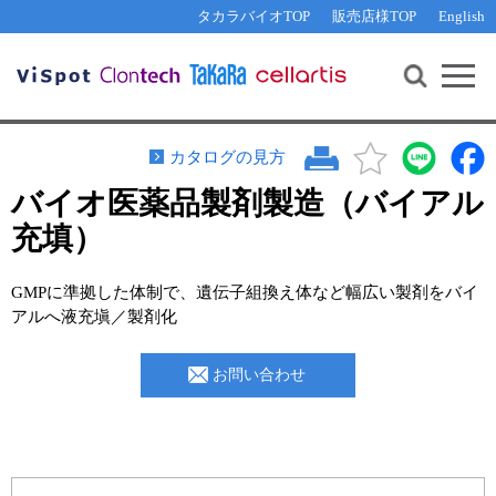
その他 ライセンスに関するご相談
機能解析・サイレンシング
資料請求
お問い合わせ
WEB会員登録
タカラバイオTOP
販売店様TOP
English
遺伝子組換え生物該当製品
Q&A
RNA合成・cDNA合成・クローニング
研究支援ツール
資料請求
制限酵素・電気泳動
Cut-Site Navigator 
制限酵素切断サイトの検索
サンプル請求
抗体・ELISA
カタログの見方
In-Fusion Cloning プライマー設計
核酸抽出・精製・標識
バイオ医薬品製剤製造（バイアル
抗体検索サイト
PCR・等温増幅
充填）
リアルタイムPCR
（インターカレーター法）
リアルタイムPCR（qPCR）
プライマー検索・注文
GMPに準拠した体制で、遺伝子組換え体など幅広い製剤をバイ
アルへ液充塡／製剤化
装置・ソフトウェア
リアルタイムPCR
（プローブ法）
プライマー・プローブ検索・注文
サンプル請求
お問い合わせ
機器ソフトウェア・ベクター配列ダウンロード
テクニカルサポートライン
ラーニングセンター