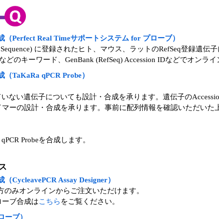
fect Real Timeサポートシステム for プローブ）
rence Sequence) に登録されたヒト、マウス、ラットのRefSeq
ーワード、GenBank (RefSeq) Accession IDなど
KaRa qPCR Probe）
ムに対応していない遺伝子についても設計・合成を承ります。遺伝子のAcces
beとプライマーの設計・合成を承ります。事前に配列情報を確認いただ
PCR Probeを合成します。
ス
avePCR Assay Designer）
方のみオンラインからご注文いただけます。
ローブ合成は
こちら
をご覧ください。
ローブ）