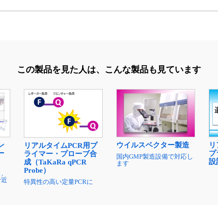
この製品を見た人は、
こんな製品も見ています
ン
ウイルスベクター製造
リ
リアルタイムPCR用プ
ー
プ
ライマー・プローブ合
国内GMP製造設備で対応し
設
成（TaKaRa qPCR
ます
Probe）
ス、
身近
特異性の高い定量PCRに