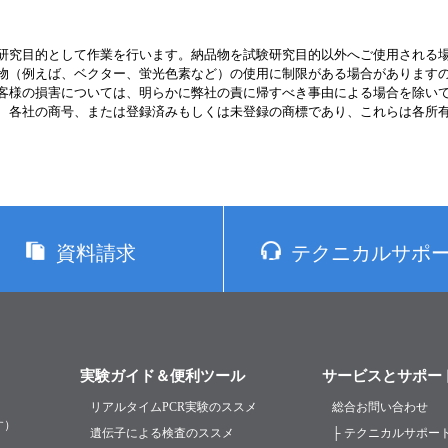
研究目的として作業を行います。納品物を試験研究目的以外へご使用される
物（例えば、ベクター、蛍光色素など）の使用に制限がある場合があります
客様の損害については、明らかに弊社の責に帰すべき事由による場合を除い
、各社の商号、または登録済みもしくは未登録の商標であり、これらは各所
資料請求
テクニカルサポ
実験ガイド＆便利ツール
サービスとサポー
リアルタイムPCR実験のススメ
総合お問い合わせ
す）
遺伝子による検査のススメ
├ テクニカルサポー