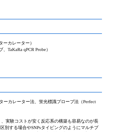
インターカレーター）
KaRa qPCR Probe）
カレーター法、蛍光標識プローブ法（Perfect
く、実験コストが安く反応系の構築も容易なのが長
別する場合やSNPsタイピングのようにマルチプ