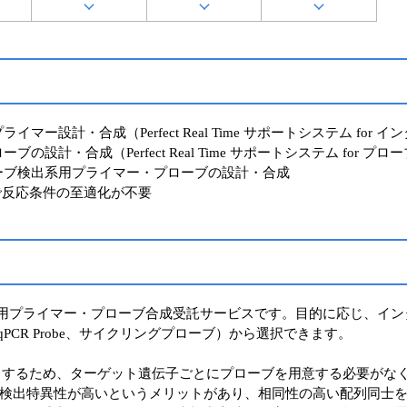
設計・合成（Perfect Real Time サポートシステム for 
成（Perfect Real Time サポートシステム for プローブ、Ta
ーブ検出系用プライマー・プローブの設計・合成
で反応条件の至適化が不要
用プライマー・プローブ合成受託サービスです。目的に応じ、インター
aRa qPCR Probe、サイクリングプローブ）から選択できます。
出するため、ターゲット遺伝子ごとにプローブを用意する必要がな
検出特異性が高いというメリットがあり、相同性の高い配列同士を区