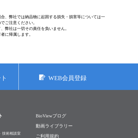
場合、弊社では納品物に起因する損失・損害等については一
のでご注意ください。
て、弊社は一切その責任を負いません。
有者に帰属します。
ート
WEB会員登録
ト
BioViewブログ
動画ライブラリー
ト 技術相談室
ご利用規約