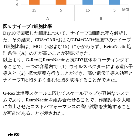
図5. ナイーブT細胞比率
Day10で回収した細胞について、ナイーブT細胞比率を解析し
た。その結果、CD8+CAR+およびCD4+CAR+細胞中のナイーブ
T細胞比率は、MOI（5および15）にかかわらず、RetroNectin処
理条件（A）の方が高いことが確認できた。
以上より、G-RexにRetroNectinと抗CD3抗体をコーティングす
ることで、一つの容器内で（1）ウイルスベクターによる遺伝子
導入と（2）拡大培養を行うことができ、高い遺伝子導入効率と
ナイーブT細胞を多く含む細胞を取得することができた。
G-Rexは培養スケールに応じてスケールアップが容易なシステ
ムであり、RetroNectinを組み合わせることで、作業効率を大幅
に向上させたコストパフォーマンスの高い試験を実施すること
が可能であることが示された。
内容