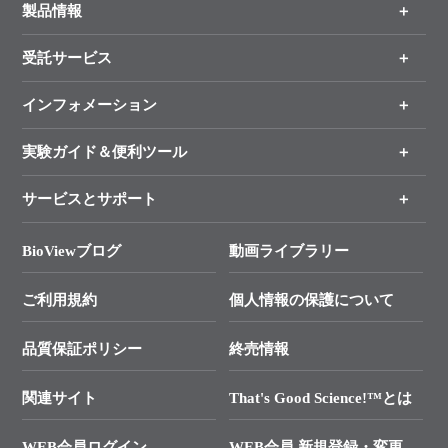
製品情報
受託サービス
製品一覧
（分野、カテゴリーから探す）
インフォメーション
オンライン注文
手法から製品を探す
新製品情報
実験ガイド＆便利ツール
キャンペーン
各種ご案内
サービスとサポート
リアルタイムPCR実験のススメ
タカラバイオ各種会員募集のお知らせ
遺伝子による検査のススメ
総合お問い合わせ
BioViewブログ
動画ライブラリー
終売製品のお知らせ
幹細胞・再生医療研究ガイド
├ テクニカルサポート 技術相談室
価格改定のご案内
ご利用規約
個人情報の保護について
クローニング実験ガイド
├ リアルタイムPCRサポートライン
学会展示・セミナーのご案内
SMARTer NGSポータルサイト
品質保証ポリシー
終売情報
├ 実験コンシェルジュ
技術セミナーのご案内
In-Fusion Cloning
├ 受託サービスお問い合わせ
プライマー設計
関連サイト
That's Good Science!™とは
タカラバイオ発表文献
└ カスタム製造お問い合わせ
Cut-Site Navigator
WEB会員ログイン
WEB会員 新規登録・変更