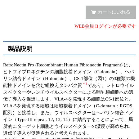
ユーザーズボイス集
カートにいれる
動画ライブラリー
WEB会員ログインが必要です
Q&A
製品説明
RetroNectin Pro (Recombinant Human Fibronectin Fragment) は、
ヒトフィブロネクチンの細胞接着ドメイン（C-domain）、ヘパ
リン結合ドメイン（H-domain）、CS-1部位（図1）の3種類の機
＊1
能性ドメインを含む組換えタンパク質
であり、レトロウイル
スベクターやレンチウイルスベクターによる哺乳類細胞への遺
伝子導入を促進します。VLA-4を発現する細胞はCS-1部位と、
VLA-5を発現する細胞は細胞接着ドメイン（C-domain：RGDS
配列）と接着し、また、ウイルスベクターはヘパリン結合ドメ
イン（Type III repeat, 12, 13, 14）に結合することによって、局
所的にターゲット細胞とウイルスベクターの濃度が高められ、
遺伝子導入が促進されると考えられます。