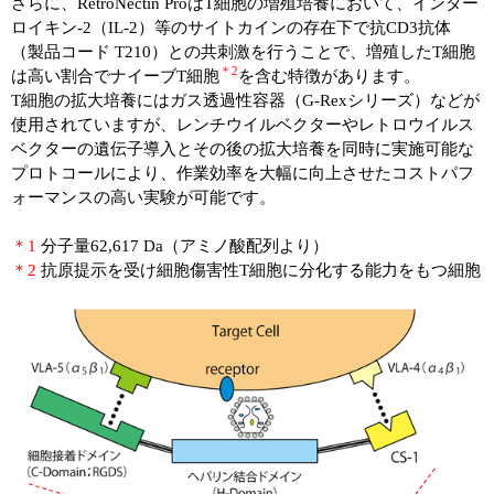
さらに、RetroNectin ProはT細胞の増殖培養において、インター
ロイキン-2（IL-2）等のサイトカインの存在下で抗CD3抗体
（製品コード T210）との共刺激を行うことで、増殖したT細胞
＊2
は高い割合でナイーブT細胞
を含む特徴があります。
T細胞の拡大培養にはガス透過性容器（G-Rexシリーズ）などが
使用されていますが、レンチウイルベクターやレトロウイルス
ベクターの遺伝子導入とその後の拡大培養を同時に実施可能な
プロトコールにより、作業効率を大幅に向上させたコストパフ
ォーマンスの高い実験が可能です。
＊1
分子量62,617 Da（アミノ酸配列より）
＊2
抗原提示を受け細胞傷害性T細胞に分化する能力をもつ細胞