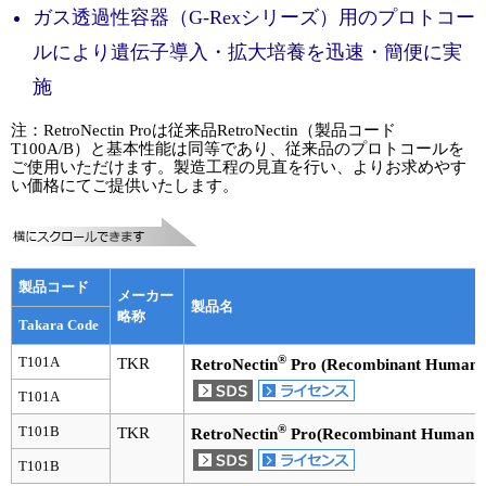
実験ガイド
ガス透過性容器（G-Rexシリーズ）用のプロトコー
リアルタイムPCR実験ガイド
ルにより遺伝子導入・拡大培養を迅速・簡便に実
施
遺伝子検査ガイド（食品・水質・家畜他）
注：RetroNectin Proは従来品RetroNectin（製品コード
NGSポータルサイト
T100A/B）と基本性能は同等であり、従来品のプロトコールを
ご使用いただけます。製造工程の見直を行い、よりお求めやす
い価格にてご提供いたします。
幹細胞・再生医療研究ガイド
クローニング実験ガイド
細胞選択ガイド
製品コード
メーカー
製品名
略称
Takara Code
エピジェネティクス実験ガイド
®
T101A
TKR
RetroNectin
Pro (Recombinant Human F
RNAi実験ガイド
T101A
アプリケーションノート
®
T101B
TKR
RetroNectin
Pro(Recombinant Human Fi
T101B
プロトコール集