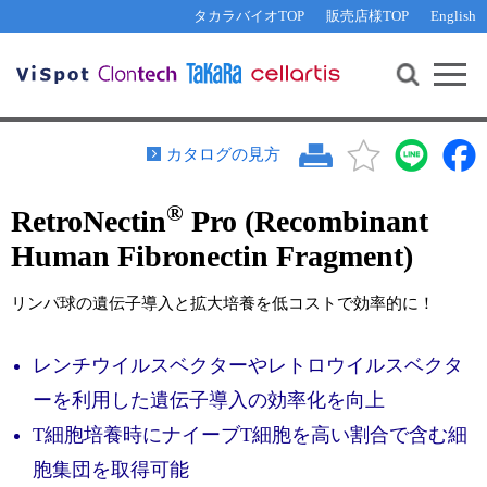
その他 ライセンスに関するご相談
機能解析・サイレンシング
資料請求
お問い合わせ
WEB会員登録
タカラバイオTOP
販売店様TOP
English
遺伝子組換え生物該当製品
Q&A
RNA合成・cDNA合成・クローニング
研究支援ツール
資料請求
制限酵素・電気泳動
Cut-Site Navigator 
制限酵素切断サイトの検索
サンプル請求
抗体・ELISA
カタログの見方
In-Fusion Cloning プライマー設計
核酸抽出・精製・標識
®
RetroNectin
Pro (Recombinant
抗体検索サイト
PCR・等温増幅
Human Fibronectin Fragment)
リアルタイムPCR
（インターカレーター法）
リアルタイムPCR（qPCR）
プライマー検索・注文
リンパ球の遺伝子導入と拡大培養を低コストで効率的に！
装置・ソフトウェア
リアルタイムPCR
（プローブ法）
プライマー・プローブ検索・注文
サンプル請求
レンチウイルスベクターやレトロウイルスベクタ
ーを利用した遺伝子導入の効率化を向上
機器ソフトウェア・ベクター配列ダウンロード
テクニカルサポートライン
T細胞培養時にナイーブT細胞を高い割合で含む細
ラーニングセンター
胞集団を取得可能