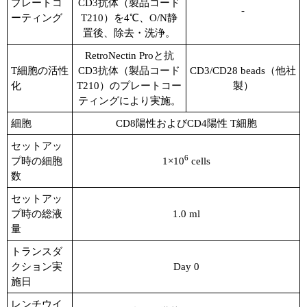
プレートコ
CD3抗体（製品コード
-
ーティング
T210）を4℃、O/N静
置後、除去・洗浄。
RetroNectin Proと抗
T細胞の活性
CD3抗体（製品コード
CD3/CD28 beads（他社
化
T210）のプレートコー
製）
ティングにより実施。
細胞
CD8陽性およびCD4陽性 T細胞
セットアッ
6
プ時の細胞
1×10
cells
数
セットアッ
プ時の総液
1.0 ml
量
トランスダ
クション実
Day 0
施日
レンチウイ