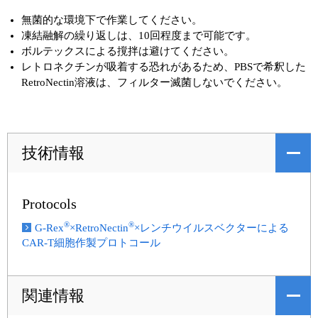
無菌的な環境下で作業してください。
凍結融解の繰り返しは、10回程度まで可能です。
ボルテックスによる撹拌は避けてください。
レトロネクチンが吸着する恐れがあるため、PBSで希釈した
RetroNectin溶液は、フィルター滅菌しないでください。
技術情報
Protocols
®
®
G-Rex
×RetroNectin
×レンチウイルスベクターによる
CAR-T細胞作製プロトコール
関連情報