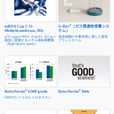
®
mRNA Cap 2'-O-
G-Rex
（ガス透過性培養シス
Methyltransferase, HQ
テム）
7
m
G capped RNA（Cap-0）をCap-1
免疫細胞の大量培養に適した製造
構造に変換するメチル基転移酵素
プラットホーム
（High Quality grade）
®
®
RetroNectin
Dish
RetroNectin
GMP grade
GMPグレードのレトロネクチン