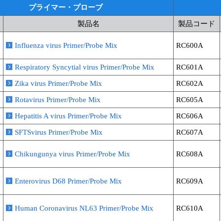
プライマー・プローブ
製品名
製品コード
Influenza virus Primer/Probe Mix
RC600A
Respiratory Syncytial virus Primer/Probe Mix
RC601A
Zika virus Primer/Probe Mix
RC602A
Rotavirus Primer/Probe Mix
RC605A
Hepatitis A virus Primer/Probe Mix
RC606A
SFTSvirus Primer/Probe Mix
RC607A
Chikungunya virus Primer/Probe Mix
RC608A
Enterovirus D68 Primer/Probe Mix
RC609A
Human Coronavirus NL63 Primer/Probe Mix
RC610A