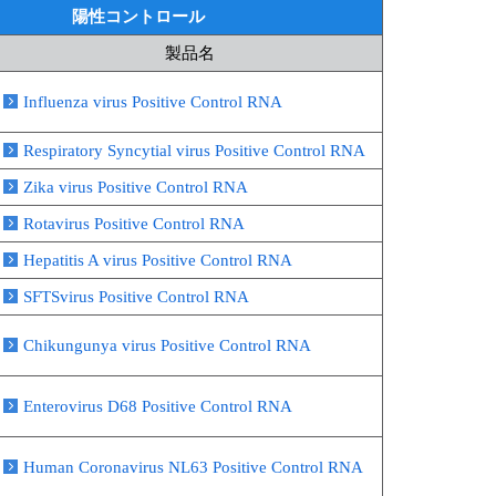
陽性コントロール
製品名
Influenza virus Positive Control RNA
Respiratory Syncytial virus Positive Control RNA
Zika virus Positive Control RNA
Rotavirus Positive Control RNA
Hepatitis A virus Positive Control RNA
SFTSvirus Positive Control RNA
Chikungunya virus Positive Control RNA
Enterovirus D68 Positive Control RNA
Human Coronavirus NL63 Positive Control RNA