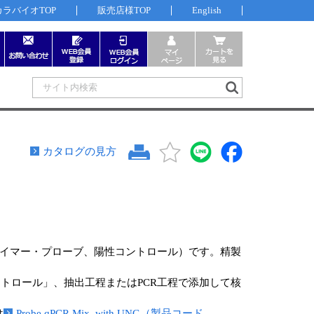
カラバイオTOP
販売店様TOP
English
カタログの見方
ライマー・プローブ、陽性コントロール）です。精製
トロール」、抽出工程またはPCR工程で添加して核
は
Probe qPCR Mix, with UNG（製品コード