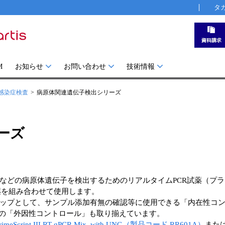
タ
M
お知らせ
お問い合わせ
技術情報
感染症検査
病原体関連遺伝子検出シリーズ
ーズ
などの病原体遺伝子を検出するためのリアルタイムPCR試薬（プ
試薬を組み合わせて使用します。
ップとして、サンプル添加有無の確認等に使用できる「内在性コン
めの「外因性コントロール」も取り揃えています。
 PrimeScript III RT-qPCR Mix, with UNG（製品コード RR601A）
また