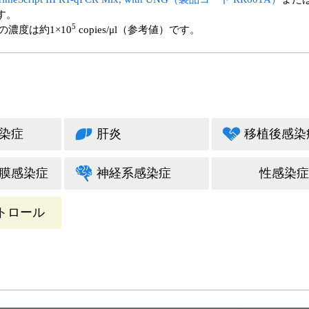
す。
5
濃度は約1×10
copies/μl（参考値）です。
染症
肝炎
移植後感染
膜感染症
神経系感染症
性感染症
トロール