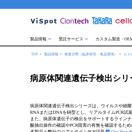
製品情報
受託サービス
カスタム製造・OE
TOP
製品情報
検査分野（臨床研究・食品環境）
ヒト
病原体関連遺伝子検出シリ
病原体関連遺伝子検出シリーズは、ウイルスや細菌
RNAまたはDNAを鋳型とし、リアルタイムPCR
また、病原体遺伝子の検出をサポートするラインナ
酸抽出操作の確認やPCR阻害の有無を確認するた
本製品と弊社のリアルタイムPCR試薬
One Step