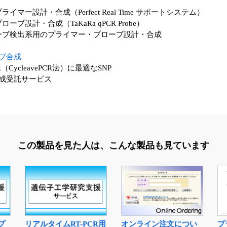
設計・合成（Perfect Real Time サポートシステム）
計・合成（TaKaRa qPCR Probe）
ーブ検出系用のプライマー・プローブ設計・合成
ーブ合成
cleavePCR法）に最適なSNP
成受託サービス
この製品を見た人は、
こんな製品も見ています
プ
リアルタイムRT-PCR用
オンライン注文につい
プ