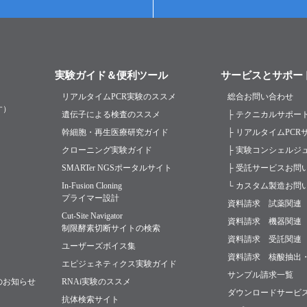
実験ガイド＆便利ツール
サービスとサポー
リアルタイムPCR実験のススメ
総合お問い合わせ
す）
遺伝子による検査のススメ
├ テクニカルサポー
幹細胞・再生医療研究ガイド
├ リアルタイムPC
クローニング実験ガイド
├ 実験コンシェルジ
SMARTer NGSポータルサイト
├ 受託サービスお問
In-Fusion Cloning
└ カスタム製造お問
プライマー設計
資料請求 試薬関連
Cut-Site Navigator
資料請求 機器関連
制限酵素切断サイトの検索
資料請求 受託関連
ユーザーズボイス集
資料請求 核酸抽出
エピジェネティクス実験ガイド
サンプル請求一覧
のお知らせ
RNAi実験のススメ
ダウンロードサービ
抗体検索サイト