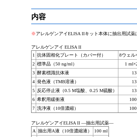
内容
※
アレルゲンアイELISA IIキット本体に抽出
アレルゲンアイ ELISA II
1
抗体固相化プレート（カバー付）
8ウェル×
2
標準品（50 ng/ml）
1 ml
3
酵素標識抗体液
13
4
発色液（TMB溶液）
13
5
反応停止液（0.5 M塩酸、0.25 M硫酸）
13
6
希釈用緩衝液
100
7
洗浄液（10倍濃縮）
100
アレルゲンアイELISA II ―抽出用試薬―
A
抽出用A液（10倍濃縮液）
100 ml