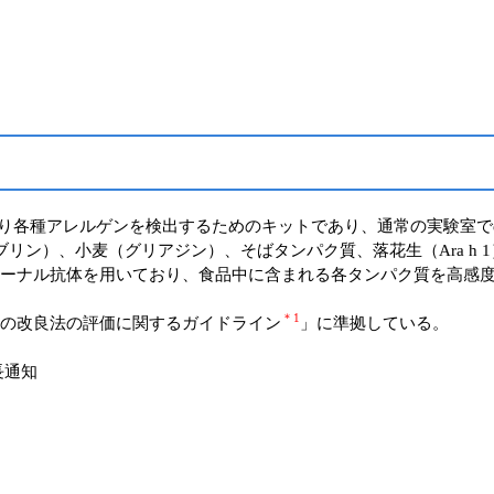
により各種アレルゲンを検出するためのキットであり、通常の実験室
リン）、小麦（グリアジン）、そばタンパク質、落花生（Ara h 
ーナル抗体を用いており、食品中に含まれる各タンパク質を高感
＊1
の改良法の評価に関するガイドライン
」に準拠している。
長通知