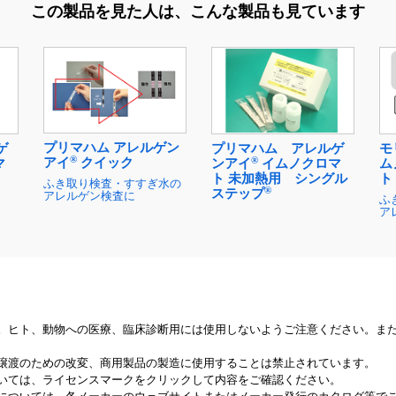
この製品を見た人は、
こんな製品も見ています
プリマハム アレルゲン
ゲ
プリマハム アレルゲ
モ
®
®
アイ
クイック
マ
ンアイ
イムノクロマ
ム
ト 未加熱用 シングル
ト
ふき取り検査・すすぎ水の
®
ステップ
アレルゲン検査に
ふ
ア
。ヒト、動物への医療、臨床診断用には使用しないようご注意ください。ま
譲渡のための改変、商用製品の製造に使用することは禁止されています。
いては、ライセンスマークをクリックして内容をご確認ください。