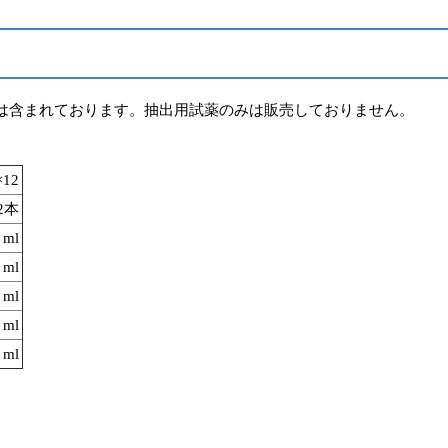
用試薬は含まれております。抽出用試薬のみは販売しておりません。
12
×2本
 ml
 ml
 ml
 ml
 ml