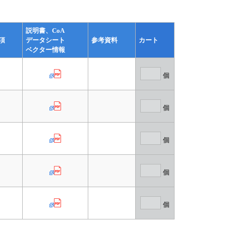
説明書、CoA
項
データシート
参考資料
カート
ベクター情報
個
個
個
個
個