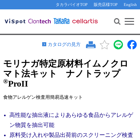
その他 ライセンスに関するご相談
機能解析・サイレンシング
資料請求
お問い合わせ
WEB会員登録
タカラバイオTOP
販売店様TOP
English
遺伝子組換え生物該当製品
Q&A
RNA合成・cDNA合成・クローニング
研究支援ツール
資料請求
制限酵素・電気泳動
Cut-Site Navigator 
制限酵素切断サイトの検索
サンプル請求
抗体・ELISA
カタログの見方
In-Fusion Cloning プライマー設計
核酸抽出・精製・標識
モリナガ特定原材料イムノクロ
抗体検索サイト
PCR・等温増幅
マト法キット ナノトラップ
リアルタイムPCR
（インターカレーター法）
リアルタイムPCR（qPCR）
®
プライマー検索・注文
ProII
装置・ソフトウェア
リアルタイムPCR
（プローブ法）
食物アレルゲン検査用簡易迅速キット
プライマー・プローブ検索・注文
サンプル請求
高性能な抽出液によりあらゆる食品からアレルゲ
機器ソフトウェア・ベクター配列ダウンロード
テクニカルサポートライン
ン物質を抽出可能
ラーニングセンター
原料受け入れや製品出荷前のスクリーニング検査