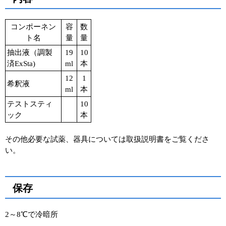
コンポーネン
容
数
ト名
量
量
抽出液（調製
19
10
済ExSta)
ml
本
12
1
希釈液
ml
本
テストスティ
10
ック
本
その他必要な試薬、器具については取扱説明書をご覧くださ
い。
保存
2～8℃で冷暗所