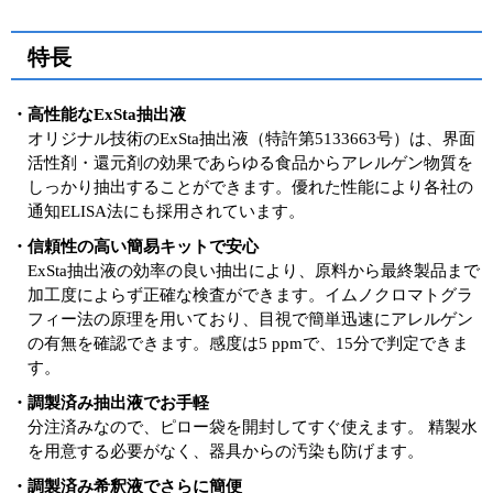
特長
・高性能なExSta抽出液
オリジナル技術のExSta抽出液（特許第5133663号）は、界面
活性剤・還元剤の効果であらゆる食品からアレルゲン物質を
しっかり抽出することができます。優れた性能により各社の
通知ELISA法にも採用されています。
・信頼性の高い簡易キットで安心
ExSta抽出液の効率の良い抽出により、原料から最終製品まで
加工度によらず正確な検査ができます。イムノクロマトグラ
フィー法の原理を用いており、目視で簡単迅速にアレルゲン
の有無を確認できます。感度は5 ppmで、15分で判定できま
す。
・調製済み抽出液でお手軽
分注済みなので、ピロー袋を開封してすぐ使えます。 精製水
を用意する必要がなく、器具からの汚染も防げます。
・調製済み希釈液でさらに簡便