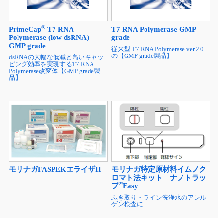
®
PrimeCap
T7 RNA
T7 RNA Polymerase GMP
Polymerase (low dsRNA)
grade
GMP grade
従来型 T7 RNA Polymerase ver.2.0
の【GMP grade製品】
dsRNAの大幅な低減と高いキャッ
ピング効率を実現するT7 RNA
Polymerase改変体【GMP grade製
品】
モリナガFASPEKエライザII
モリナガ特定原材料イムノク
ロマト法キット ナノトラッ
®
プ
Easy
ふき取り・ライン洗浄水のアレル
ゲン検査に