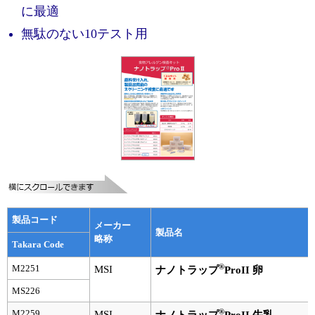
実験ガイド
に最適
リアルタイムPCR実験ガイド
無駄のない10テスト用
遺伝子検査ガイド（食品・水質・家畜他）
NGSポータルサイト
幹細胞・再生医療研究ガイド
クローニング実験ガイド
細胞選択ガイド
エピジェネティクス実験ガイド
製品コード
メーカー
製品名
略称
Takara Code
RNAi実験ガイド
®
M2251
MSI
ナノトラップ
ProII 卵
アプリケーションノート
MS226
プロトコール集
®
M2259
MSI
ナノトラップ
ProII 牛乳