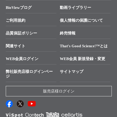
タカラバイオ各種会員募集のお知らせ
遺伝子による検査のススメ
総合お問い合わせ
BioViewブログ
動画ライブラリー
終売製品のお知らせ
幹細胞・再生医療研究ガイド
├ テクニカルサポート 技術相談室
価格改定のご案内
ご利用規約
個人情報の保護について
クローニング実験ガイド
├ リアルタイムPCRサポートライン
学会展示・セミナーのご案内
SMARTer NGSポータルサイト
品質保証ポリシー
終売情報
├ 実験コンシェルジュ
技術セミナーのご案内
In-Fusion Cloning
├ 受託サービスお問い合わせ
プライマー設計
関連サイト
That's Good Science!™とは
タカラバイオ発表文献
└ カスタム製造お問い合わせ
Cut-Site Navigator
WEB会員ログイン
WEB会員 新規登録・変更
制限酵素切断サイトの検索
資料請求 試薬関連
ユーザーズボイス集
弊社販売店様ログインペー
サイトマップ
資料請求 機器関連
ジ
エピジェネティクス実験ガイド
資料請求 受託関連
RNAi実験のススメ
資料請求 核酸抽出・精製カタログ
販売店様ログイン
抗体検索サイト
サンプル請求一覧
ダウンロードサービス