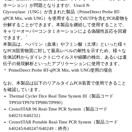
ネーション）が問題となりますが、Uracil
N
-
Glycosylase（UNG）が含まれた製品（PrimeDirect Probe RT-
qPCR Mix, with UNG）を使用することでdUTPを含むPCR産物を
分解することができます。本製品を継続して使用することで、
キャリーオーバーコンタミネーションによる偽陽性反応を回避
＊
できます。
本製品は、ヘパリン（血液）やフミン酸（土壌）といった様々
なPCR阻害物質に対して最高レベルの耐性を示すため、様々な
生体試料からダイレクトにウイルスや細菌の検出、あるいは遺
伝子の発現解析といったアプリケーションに使用できます。
＊
PrimeDirect Probe RT-qPCR Mix, with UNG使用の場合
なお、本製品は以下のリアルタイムPCR装置で使用できること
を確認しています。
Thermal Cycler Dice Real Time System III（製品コード
TP950/TP970/TP980/TP990）
CronoSTAR 96 Real-Time PCR System（製品コード
640231/640232）
CronoSTAR Portable Real-Time PCR System（製品コード
640245/640247/640249：終売）