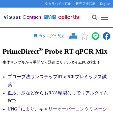
その他 ライセンスに関するご相談
機能解析・サイレンシング
資料請求
お問い合わせ
WEB会員登録
タカラバイオTOP
販売店様TOP
English
遺伝子組換え生物該当製品
Q&A
RNA合成・cDNA合成・クローニング
研究支援ツール
資料請求
制限酵素・電気泳動
Cut-Site Navigator 
制限酵素切断サイトの検索
サンプル請求
抗体・ELISA
カタログの見方
In-Fusion Cloning プライマー設計
核酸抽出・精製・標識
®
PrimeDirect
Probe RT-qPCR Mix
抗体検索サイト
PCR・等温増幅
リアルタイムPCR
（インターカレーター法）
生体サンプルから手間なく迅速にリアルタイムPCR検出！
リアルタイムPCR（qPCR）
プライマー検索・注文
装置・ソフトウェア
プローブ法ワンステップRT-qPCRプレミックス試
リアルタイムPCR
（プローブ法）
プライマー・プローブ検索・注文
サンプル請求
薬
血液、尿などからもRNA精製なしでリアルタイム
機器ソフトウェア・ベクター配列ダウンロード
テクニカルサポートライン
PCR
ラーニングセンター
＊
UNG
により、キャリーオーバーコンタミネーシ