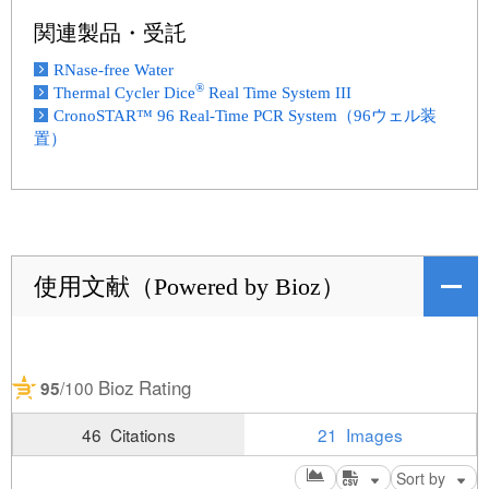
関連製品・受託
RNase-free Water
®
Thermal Cycler Dice
Real Time System III
CronoSTAR™ 96 Real-Time PCR System（96ウェル装
置）
使用文献（Powered by Bioz）