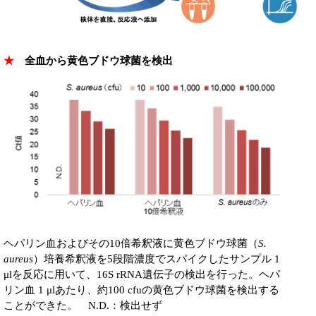
★
全血から黄色ブドウ球菌を検出
ヘパリン血およびその10倍希釈液に黄色ブドウ球菌（
S.
aureus
）培養希釈液を5段階濃度でスパイクしたサンプル 1
μlを反応に用いて、16S rRNA遺伝子の検出を行った。ヘパ
リン血 1 μlあたり、約100 cfuの黄色ブドウ球菌を検出する
ことができた。 N.D.：検出せず