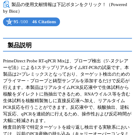
製品の使用文献情報は下記ボタンをクリック！（Powered
by Bioz）
95
/100
46 Citations
Powered by Bioz
See more details on Bioz
製品説明
PrimeDirect Probe RT-qPCR Mixは、プローブ検出（5'-ヌクレア
ーゼ法）による1ステップリアルタイムRT-PCRの試薬です。本
製品は2×プレミックスとなっており、ターゲット検出のための
プライマー・プローブと鋳型サンプルを添加するだけで反応が
行えます。本製品はリアルタイムPCR反応液中で生体試料から
核酸をダイレクトに熱抽出できるため、RNAウイルス等を含む
生体試料を核酸精製無しに直接反応液へ加え、リアルタイム
PCR反応を行うことができます。反応液中で、核酸抽出、逆転
写反応、qPCRを連続的に行えるため、操作性および反応時間が
大幅に軽減されます。
検査目的等で特定ターゲットを繰り返し検出する実験系におい
ては、以前のPCR産物の持ち込み（キャリーオーバーコンタミ