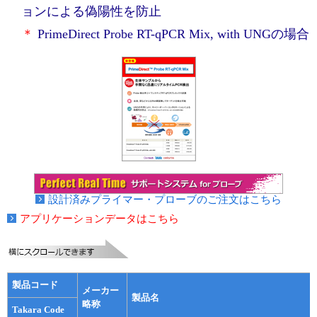
実験ガイド
ョンによる偽陽性を防止
リアルタイムPCR実験ガイド
＊
PrimeDirect Probe RT-qPCR Mix, with UNGの場合
遺伝子検査ガイド（食品・水質・家畜他）
NGSポータルサイト
幹細胞・再生医療研究ガイド
クローニング実験ガイド
細胞選択ガイド
設計済みプライマー・プローブのご注文はこちら
エピジェネティクス実験ガイド
アプリケーションデータはこちら
RNAi実験ガイド
アプリケーションノート
製品コード
メーカー
製品名
略称
Takara Code
プロトコール集