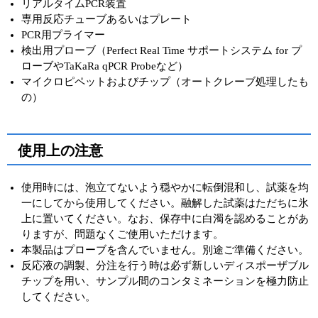
リアルタイムPCR装置
専用反応チューブあるいはプレート
PCR用プライマー
検出用プローブ（Perfect Real Time サポートシステム for プ
ローブやTaKaRa qPCR Probeなど）
マイクロピペットおよびチップ（オートクレーブ処理したも
の）
使用上の注意
使用時には、泡立てないよう穏やかに転倒混和し、試薬を均
一にしてから使用してください。融解した試薬はただちに氷
上に置いてください。なお、保存中に白濁を認めることがあ
りますが、問題なくご使用いただけます。
本製品はプローブを含んでいません。別途ご準備ください。
反応液の調製、分注を行う時は必ず新しいディスポーザブル
チップを用い、サンプル間のコンタミネーションを極力防止
してください。