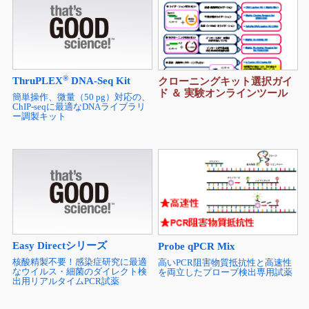
®
ThruPLEX
DNA-Seq Kit
クローニングキット選択ガイ
ド ＆ 実験オンラインツール
簡単操作、微量（50 pg）対応の、
ChIP-seqに最適なDNAライブラリ
ー調製キット
Easy Directシリーズ
Probe qPCR Mix
核酸精製不要！感染症研究に最適
高いPCR阻害物質抵抗性と高速性
なウイルス・細菌のダイレクト検
を両立したプローブ検出専用試薬