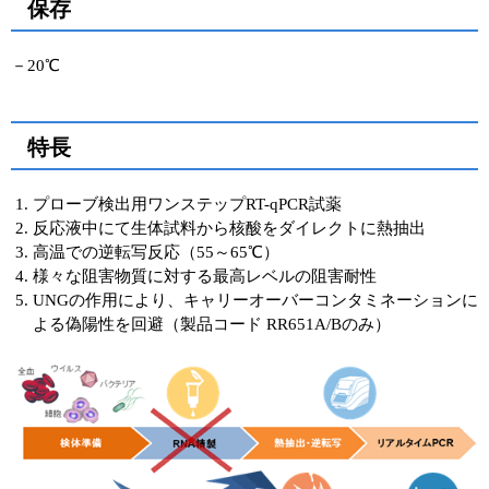
保存
－20℃
特長
プローブ検出用ワンステップRT-qPCR試薬
反応液中にて生体試料から核酸をダイレクトに熱抽出
高温での逆転写反応（55～65℃）
様々な阻害物質に対する最高レベルの阻害耐性
UNGの作用により、キャリーオーバーコンタミネーションに
よる偽陽性を回避（製品コード RR651A/Bのみ）