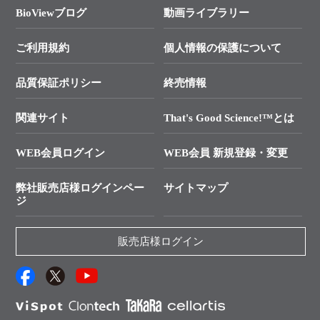
各種ご案内
サービスとサポート
リアルタイムPCR実験のススメ
タカラバイオ各種会員募集のお知らせ
遺伝子による検査のススメ
総合お問い合わせ
BioViewブログ
動画ライブラリー
終売製品のお知らせ
幹細胞・再生医療研究ガイド
├ テクニカルサポート 技術相談室
価格改定のご案内
ご利用規約
個人情報の保護について
クローニング実験ガイド
├ リアルタイムPCRサポートライン
学会展示・セミナーのご案内
SMARTer NGSポータルサイト
品質保証ポリシー
終売情報
├ 実験コンシェルジュ
技術セミナーのご案内
In-Fusion Cloning
├ 受託サービスお問い合わせ
プライマー設計
関連サイト
That's Good Science!™とは
タカラバイオ発表文献
└ カスタム製造お問い合わせ
Cut-Site Navigator
WEB会員ログイン
WEB会員 新規登録・変更
制限酵素切断サイトの検索
資料請求 試薬関連
ユーザーズボイス集
弊社販売店様ログインペー
サイトマップ
資料請求 機器関連
ジ
エピジェネティクス実験ガイド
資料請求 受託関連
RNAi実験のススメ
資料請求 核酸抽出・精製カタログ
販売店様ログイン
抗体検索サイト
サンプル請求一覧