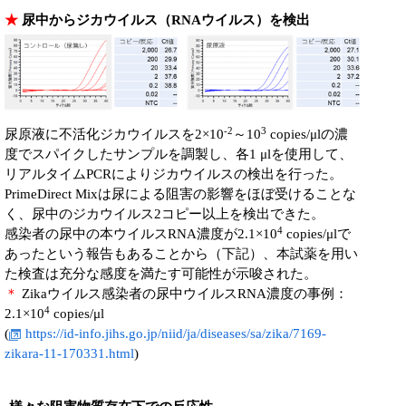
★
尿中からジカウイルス（RNAウイルス）を検出
-2
3
尿原液に不活化ジカウイルスを2×10
～10
copies/μlの濃
度でスパイクしたサンプルを調製し、各1 μlを使用して、
リアルタイムPCRによりジカウイルスの検出を行った。
PrimeDirect Mixは尿による阻害の影響をほぼ受けることな
く、尿中のジカウイルス2コピー以上を検出できた。
4
感染者の尿中の本ウイルスRNA濃度が2.1×10
copies/μlで
あったという報告もあることから（下記）、本試薬を用い
た検査は充分な感度を満たす可能性が示唆された。
＊
Zikaウイルス感染者の尿中ウイルスRNA濃度の事例：
4
2.1×10
copies/μl
(
https://id-info.jihs.go.jp/niid/ja/diseases/sa/zika/7169-
zikara-11-170331.html
)