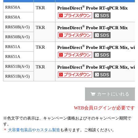
®
RR650A
TKR
PrimeDirect
Probe RT-qPCR Mix
ユーザーズボイス集
RR650A
動画ライブラリー
®
RR650B(A×5)
TKR
PrimeDirect
Probe RT-qPCR Mix
RR650B(A×5)
Q&A
®
RR651A
TKR
PrimeDirect
Probe RT-qPCR Mix, wi
RR651A
®
RR651B(A×5)
TKR
PrimeDirect
Probe RT-qPCR Mix, wi
RR651B(A×5)
カートにいれる
WEB会員ログインが必要です
※色文字での表示は、キャンペーン価格およびそのキャンペーン期間で
す。
＊
大容量包装品やカスタム製造
も承ります。ご相談ください。