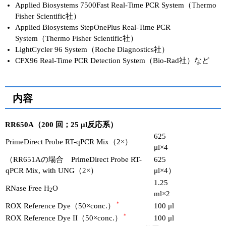
Applied Biosystems 7500Fast Real-Time PCR System（Thermo
Fisher Scientific社）
Applied Biosystems StepOnePlus Real-Time PCR
System（Thermo Fisher Scientific社）
LightCycler 96 System（Roche Diagnostics社）
CFX96 Real-Time PCR Detection System（Bio-Rad社）など
内容
RR650A（200 回；25 μl反応系）
625
PrimeDirect Probe RT-qPCR Mix（2×）
μl×4
（RR651Aの場合 PrimeDirect Probe RT-
625
qPCR Mix, with UNG（2×）
μl×4）
1.25
RNase Free H
O
2
ml×2
＊
ROX Reference Dye（50×conc.）
100 μl
＊
ROX Reference Dye II（50×conc.）
100 μl