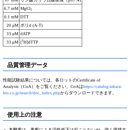
67 mM
リン酸カリウム緩衝液（pH7.4)
6.7 mM
MgCl
2
0.1 mM
DTT
20 μM
ポリd (A-T)
33 μM
dATP
3
33 μM
[
H]dTTP
品質管理データ
性能試験結果については、各ロットのCertificate of
Analysis（CoA）をご覧ください。CoAは
https://catalog.takara-
bio.co.jp/search/doc_index.php
からダウンロードできます。
使用上の注意
本酵素は、希釈による活性低下は起こらないが、強く撹拌す