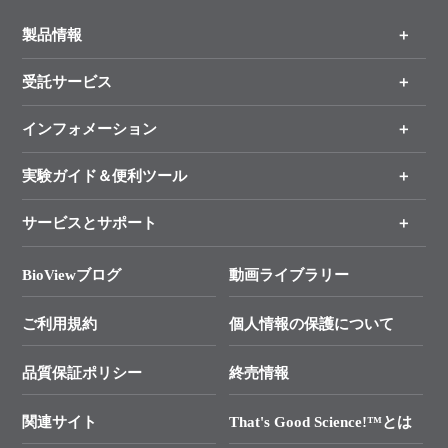
製品情報
受託サービス
製品一覧
（分野、カテゴリーから探す）
インフォメーション
オンライン注文
手法から製品を探す
新製品情報
実験ガイド＆便利ツール
キャンペーン
各種ご案内
サービスとサポート
リアルタイムPCR実験のススメ
タカラバイオ各種会員募集のお知らせ
遺伝子による検査のススメ
総合お問い合わせ
BioViewブログ
動画ライブラリー
終売製品のお知らせ
幹細胞・再生医療研究ガイド
├ テクニカルサポート 技術相談室
価格改定のご案内
ご利用規約
個人情報の保護について
クローニング実験ガイド
├ リアルタイムPCRサポートライン
学会展示・セミナーのご案内
SMARTer NGSポータルサイト
品質保証ポリシー
終売情報
├ 実験コンシェルジュ
技術セミナーのご案内
In-Fusion Cloning
├ 受託サービスお問い合わせ
プライマー設計
関連サイト
That's Good Science!™とは
タカラバイオ発表文献