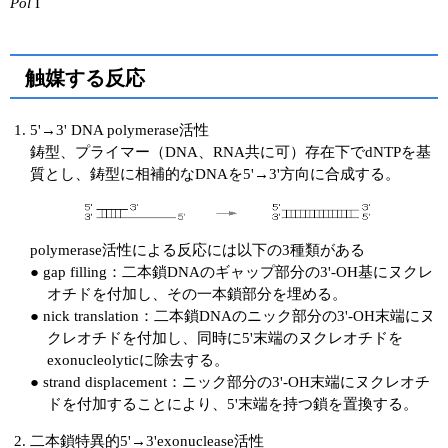
Pol
I
触媒する反応
5'→3' DNA polymerase活性
鋳型、プライマー（DNA、RNA共に可）存在下でdNTPを基
質とし、鋳型に相補的なDNAを5'→3'方向に合成する。
polymerase活性による反応には以下の3種類がある
● gap filling：二本鎖DNAのギャップ部分の3'-OH基にヌクレ
オチドを付加し、その一本鎖部分を埋める。
● nick translation：二本鎖DNAのニック部分の3'-OH末端にヌ
クレオチドを付加し、同時に5'末端のヌクレオチドを
exonucleolyticに除去する。
● strand displacement：ニック部分の3'-OH末端にヌクレオチ
ドを付加することにより、5'末端を持つ鎖を置換する。
二本鎖特異的5'→3'exonuclease活性