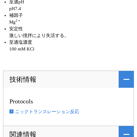
至適pH
pH7.4
補因子
2＋
Mg
安定性
激しい撹拌により失活する。
至適塩濃度
100 mM KCl
技術情報
Protocols
ニックトランスレーション反応
関連情報