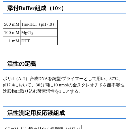
添付Buffer組成（10×）
500 mM
Tris-HCl（pH7.8）
100 mM
MgCl
2
1 mM
DTT
活性の定義
ポリd（A-T）合成DNAを鋳型/プライマーとして用い、37℃、
pH7.4において、30分間に10 nmolの全ヌクレオチドを酸不溶性
沈殿物に取り込む酵素活性を1 Uとする。
活性測定用反応液組成