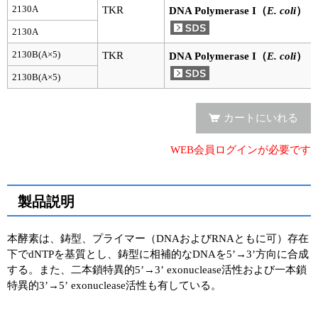
実験ガイド
2130A
TKR
DNA Polymerase I（
E. coli
）
リアルタイムPCR実験ガイド
2130A
2130B(A×5)
TKR
DNA Polymerase I（
E. coli
）
遺伝子検査ガイド（食品・水質・家畜他）
2130B(A×5)
NGSポータルサイト
カートにいれる
幹細胞・再生医療研究ガイド
WEB会員ログインが必要です
クローニング実験ガイド
細胞選択ガイド
製品説明
エピジェネティクス実験ガイド
本酵素は、鋳型、プライマー（DNAおよびRNAともに可）存在
RNAi実験ガイド
下でdNTPを基質とし、鋳型に相補的なDNAを5’→3’方向に合成
する。また、二本鎖特異的5’→3’ exonuclease活性および一本鎖
アプリケーションノート
特異的3’→5’ exonuclease活性も有している。
プロトコール集