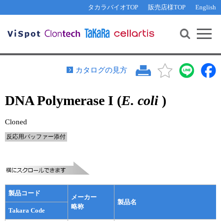
その他 ライセンスに関するご相談
機能解析・サイレンシング
資料請求
お問い合わせ
WEB会員登録
タカラバイオTOP
販売店様TOP
English
遺伝子組換え生物該当製品
Q&A
RNA合成・cDNA合成・クローニング
研究支援ツール
資料請求
制限酵素・電気泳動
Cut-Site Navigator 
制限酵素切断サイトの検索
サンプル請求
抗体・ELISA
カタログの見方
In-Fusion Cloning プライマー設計
核酸抽出・精製・標識
DNA Polymerase I (
E. coli
)
抗体検索サイト
PCR・等温増幅
リアルタイムPCR
（インターカレーター法）
Cloned
リアルタイムPCR（qPCR）
プライマー検索・注文
反応用バッファー添付
装置・ソフトウェア
リアルタイムPCR
（プローブ法）
プライマー・プローブ検索・注文
サンプル請求
機器ソフトウェア・ベクター配列ダウンロード
テクニカルサポートライン
製品コード
メーカー
製品名
ラーニングセンター
略称
Takara Code