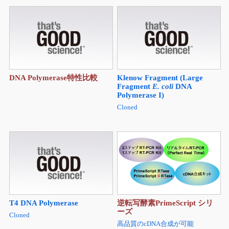
DNA Polymerase特性比較
Klenow Fragment (Large
Fragment
E. coli
DNA
Polymerase I)
Cloned
T4 DNA Polymerase
逆転写酵素PrimeScript シリ
ーズ
Cloned
高品質のcDNA合成が可能