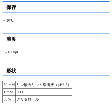
保存
ユーザーズボイス集
動画ライブラリー
－20℃
Q&A
濃度
3～6 U/μl
形状
50 mM
リン酸カリウム緩衝液（pH6.5）
1 mM
DTT
50％
グリセロール