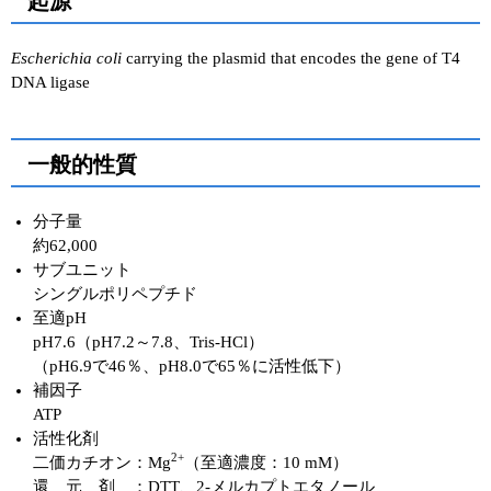
起源
Escherichia coli
carrying the plasmid that encodes the gene of T4
DNA ligase
一般的性質
分子量
約62,000
サブユニット
シングルポリペプチド
至適pH
pH7.6（pH7.2～7.8、Tris-HCl）
（pH6.9で46％、pH8.0で65％に活性低下）
補因子
ATP
活性化剤
2+
二価カチオン
：
Mg
（至適濃度：10 mM）
還 元 剤
：
DTT、2-メルカプトエタノール