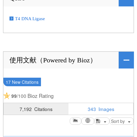
T4 DNA Ligase
使用文献（Powered by Bioz）