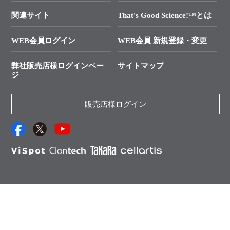
In-Fusion Cloning
├ 受託サービスお問い合わせ
プライマー設計
関連サイト
That's Good Science!™とは
タカラバイオ発表文献
└ カスタム製造お問い合わせ
Cut-Site Navigator
WEB会員ログイン
WEB会員 新規登録・変更
制限酵素切断サイトの検索
資料請求 試薬関連
ユーザーズボイス集
弊社販売店様ログインペー
サイトマップ
資料請求 機器関連
ジ
エピジェネティクス実験ガイド
資料請求 受託関連
RNAi実験のススメ
資料請求 核酸抽出・精製カタログ
販売店様ログイン
抗体検索サイト
サンプル請求一覧
ダウンロードサービス
アプリケーションノート
（旧アプリの部屋）
プロトコール集
Q&A
タカラバイオ株式会社
English
© Takara Bio Inc. All rights reserved.
説明書・CoA・SDSを探す