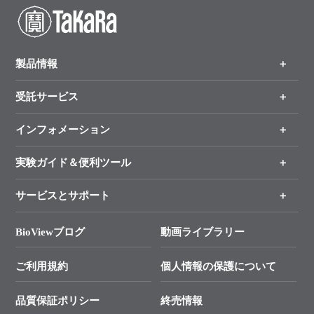
製品情報
受託サービス
製品一覧
（分野、カテゴリーから探す）
インフォメーション
オンライン注文
手法から製品を探す
新製品情報
実験ガイド＆便利ツール
キャンペーン
各種ご案内
サービスとサポート
リアルタイムPCR実験のススメ
タカラバイオ各種会員募集のお知らせ
遺伝子による検査のススメ
総合お問い合わせ
BioViewブログ
動画ライブラリー
終売製品のお知らせ
幹細胞・再生医療研究ガイド
├ テクニカルサポート 技術相談室
価格改定のご案内
ご利用規約
個人情報の保護について
クローニング実験ガイド
├ リアルタイムPCRサポートライン
学会展示・セミナーのご案内
SMARTer NGSポータルサイト
品質保証ポリシー
終売情報
├ 実験コンシェルジュ
技術セミナーのご案内