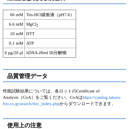
66 mM
Tris-HCl緩衝液（pH7.6）
6.6 mM
MgCl
2
10 mM
DTT
0.1 mM
ATP
6 μg/20 μl
λDNA-
Hin
d III分解物
品質管理データ
性能試験結果については、各ロットのCertificate of
Analysis（CoA）をご覧ください。CoAは
https://catalog.takara-
bio.co.jp/search/doc_index.php
からダウンロードできます。
使用上の注意