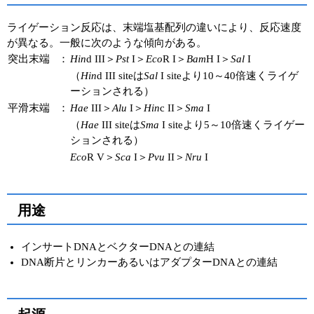
ライゲーション反応は、末端塩基配列の違いにより、反応速度
が異なる。一般に次のような傾向がある。
突出末端
：
Hin
d III＞
Pst
I＞
Eco
R I＞
Bam
H I＞
Sal
I
（
Hin
d III siteは
Sal
I siteより10～40倍速くライゲ
ーションされる）
平滑末端
：
Hae
III＞
Alu
I＞
Hin
c II＞
Sma
I
（
Hae
III siteは
Sma
I siteより5～10倍速くライゲー
ションされる）
Eco
R V＞
Sca
I＞
Pvu
II＞
Nru
I
用途
インサートDNAとベクターDNAとの連結
DNA断片とリンカーあるいはアダプターDNAとの連結