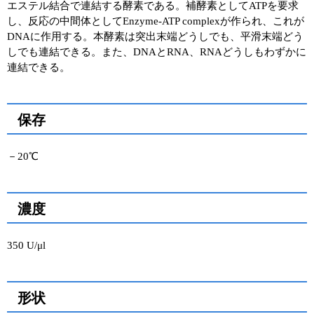
エステル結合で連結する酵素である。補酵素としてATPを要求
し、反応の中間体としてEnzyme-ATP complexが作られ、これが
ユーザーズボイス集
DNAに作用する。本酵素は突出末端どうしでも、平滑末端どう
しでも連結できる。また、DNAとRNA、RNAどうしもわずかに
動画ライブラリー
連結できる。
Q&A
保存
－20℃
濃度
350 U/μl
形状