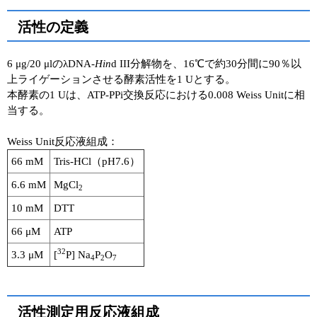
活性の定義
6 μg/20 μlのλDNA-
Hin
d III分解物を、16℃で約30分間に90％以
上ライゲーションさせる酵素活性を1 Uとする。
本酵素の1 Uは、ATP-PPi交換反応における0.008 Weiss Unitに相
当する。
Weiss Unit反応液組成：
66 mM
Tris-HCl（pH7.6）
6.6 mM
MgCl
2
10 mM
DTT
66 μM
ATP
32
3.3 μM
[
P] Na
P
O
4
2
7
活性測定用反応液組成