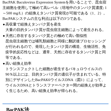
BacPAK Baculovirus Expression Systemを用いることで、昆虫宿
主細胞を使用して極めて高レベル（培地中のタンパク質濃度; 1
ユーザーズボイス集
～500 mg/L）の組換えタンパク質発現が可能である（1、2）。
BacPAKシステムの主な利点は以下の3つである。
動画ライブラリー
●
高収量で組換えタンパク質を産生
大量の目的タンパク質が昆虫宿主細胞によって産生される。
Q&A
●
天然に存在するタンパク質との極めて高い類似性
昆虫宿主細胞では哺乳類細胞と同様に翻訳後プロセッシング
が行われるので、発現したタンパク質の構造、生物活性、免
疫学的反応性などは、通常、天然に存在するタンパク質と同
等である。
●
高い組換え効率
トランスフェクトした細胞が産生するバキュロウイルスの
90％以上には、目的タンパク質の遺伝子が含まれている。特
別にデザインしたBacPAK6ウイルスDNA（図1）によって、
ウイルスDNAとトランスファーベクター間の組換えが効率よ
く生じるため、高い組換え効率が得られる。
BacPAK法