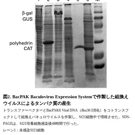
図2. BacPAK Baculovirus Expression Systemで作製した組換え
ウイルスによるタンパク質の産生
トランスファーベクターとBacPAK6 Viral DNA（
Bsu
36 I消化）をコトランスフ
ェクトして組換えバキュロウイルスを作製し、Sf21細胞中で増殖させた。SDS-
PAGEは、Sf21培養細胞感染後48時間で行った。
レーン1：未感染Sf21細胞