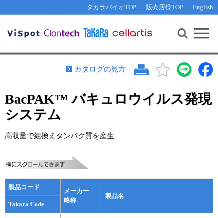
その他 ライセンスに関するご相談
機能解析・サイレンシング
資料請求
お問い合わせ
WEB会員登録
タカラバイオTOP
販売店様TOP
English
遺伝子組換え生物該当製品
Q&A
RNA合成・cDNA合成・クローニング
研究支援ツール
資料請求
制限酵素・電気泳動
Cut-Site Navigator 
制限酵素切断サイトの検索
サンプル請求
抗体・ELISA
カタログの見方
In-Fusion Cloning プライマー設計
核酸抽出・精製・標識
BacPAK™ バキュロウイルス発現
抗体検索サイト
PCR・等温増幅
システム
リアルタイムPCR
（インターカレーター法）
リアルタイムPCR（qPCR）
プライマー検索・注文
高収量で組換えタンパク質を産生
装置・ソフトウェア
リアルタイムPCR
（プローブ法）
プライマー・プローブ検索・注文
サンプル請求
機器ソフトウェア・ベクター配列ダウンロード
テクニカルサポートライン
製品コード
メーカー
製品名
ラーニングセンター
略称
Takara Code