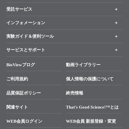
受託サービス
製品一覧
（分野、カテゴリーから探す）
インフォメーション
オンライン注文
手法から製品を探す
新製品情報
実験ガイド＆便利ツール
キャンペーン
各種ご案内
サービスとサポート
リアルタイムPCR実験のススメ
タカラバイオ各種会員募集のお知らせ
遺伝子による検査のススメ
総合お問い合わせ
BioViewブログ
動画ライブラリー
終売製品のお知らせ
幹細胞・再生医療研究ガイド
├ テクニカルサポート 技術相談室
価格改定のご案内
ご利用規約
個人情報の保護について
クローニング実験ガイド
├ リアルタイムPCRサポートライン
学会展示・セミナーのご案内
SMARTer NGSポータルサイト
品質保証ポリシー
終売情報
├ 実験コンシェルジュ
技術セミナーのご案内
In-Fusion Cloning
├ 受託サービスお問い合わせ
プライマー設計
関連サイト
That's Good Science!™とは
タカラバイオ発表文献
└ カスタム製造お問い合わせ
Cut-Site Navigator
WEB会員ログイン
WEB会員 新規登録・変更
制限酵素切断サイトの検索
資料請求 試薬関連