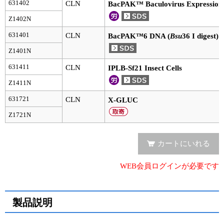
実験ガイド
631402
CLN
BacPAK™ Baculovirus Expression
Z1402N
リアルタイムPCR実験ガイド
631401
CLN
BacPAK™6 DNA (
Bsu
36 I digest)
遺伝子検査ガイド（食品・水質・家畜他）
Z1401N
NGSポータルサイト
631411
CLN
IPLB-Sf21 Insect Cells
Z1411N
幹細胞・再生医療研究ガイド
631721
CLN
X-GLUC
クローニング実験ガイド
Z1721N
細胞選択ガイド
カートにいれる
エピジェネティクス実験ガイド
WEB会員ログインが必要です
RNAi実験ガイド
アプリケーションノート
製品説明
プロトコール集