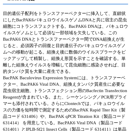
目的遺伝子配列をトランスファーベクターに挿入して、直鎖状
にしたBacPAK6バキュロウイルスゲノムDNAと共に宿主の昆虫
細胞にコトランスフェクトする。BacPAK6 DNAは、バキュロウ
イルスゲノムとして必須な一部領域を欠失している。この
BacPAK6 DNAとトランスファーベクター間でDNA組換えが生
じると、必須因子の回復と目的遺伝子のバキュロウイルスゲノ
ムへの移動が起こる。組換え後に数個のウイルスプラークをピ
ックアップして精製し、組換え形質を示すことを確認する。単
離した組換えウイルスを増幅して昆虫細胞に感染させれば、目
的タンパク質を大量に産生できる。
BacPAK Baculovirus Expression Systemには、トランスファーベ
クター、BacPAK6 Viral DNA、組換えタンパク質産生に必要な
昆虫宿主細胞、トランスフェクション用のBacfectin Transfection
Reagentが含まれている。また、シーケンシング／PCR用プライ
マーも添付されている。さらにClontechでは、バキュロウイル
スの力価を短時間で測定するためのBacPAK Rapid Titer Kit（製
品コード 631406）や、BacPAK qPCR Titration Kit（製品コード
631414） を用意している。BacPAK6 Viral DNA（製品コード
631401）とIPLB-Sf21 Insect Cells（製品コード 631411）は単品