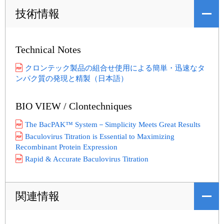
技術情報
Technical Notes
クロンテック製品の組合せ使用による簡単・迅速なタ
ンパク質の発現と精製（日本語）
BIO VIEW / Clontechniques
The BacPAK™ System－Simplicity Meets Great Results
Baculovirus Titration is Essential to Maximizing
Recombinant Protein Expression
Rapid & Accurate Baculovirus Titration
関連情報