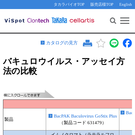
その他 ライセンスに関するご相談
機能解析・サイレンシング
資料請求
お問い合わせ
WEB会員登録
タカラバイオTOP
販売店様TOP
English
遺伝子組換え生物該当製品
Q&A
RNA合成・cDNA合成・クローニング
研究支援ツール
資料請求
制限酵素・電気泳動
Cut-Site Navigator 
制限酵素切断サイトの検索
サンプル請求
抗体・ELISA
カタログの見方
In-Fusion Cloning プライマー設計
核酸抽出・精製・標識
バキュロウイルス・アッセイ方
抗体検索サイト
PCR・等温増幅
法の比較
リアルタイムPCR
（インターカレーター法）
リアルタイムPCR（qPCR）
プライマー検索・注文
装置・ソフトウェア
リアルタイムPCR
（プローブ法）
プライマー・プローブ検索・注文
サンプル請求
機器ソフトウェア・ベクター配列ダウンロード
BacP
テクニカルサポートライン
BacPAK Baculovirus GoStix Plus
製品
（製品コード 631479）
ラーニングセンター
イムノクロマト（ラテラルフロ