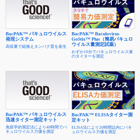
BacPAK™ バキュロウイルス
BacPAK™ Baculovirus
発現システム
GoStix™ Plus（簡易バキュロ
ウイルス量測定試薬）
高収量で組換えタンパク質を産生
わずか10分でバキュロウイルス液
のタイターを測定
BacPAK™ バキュロウイルス
BacPAK™ ELISAタイター測
迅速タイター測定キット
定キット
免疫学的測定法により48時間でバ
ELISA法により20時間以内にバキ
キュロウイルス力価を測定
ュロウイルス力価を測定