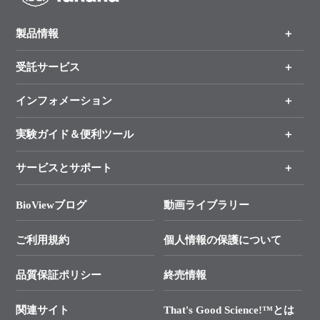
製品情報
受託サービス
製品一覧
（分野、カテゴリーから探す）
インフォメーション
オンライン注文
手法から製品を探す
新製品情報
実験ガイド＆便利ツール
キャンペーン
各種ご案内
サービスとサポート
リアルタイムPCR実験のススメ
タカラバイオ各種会員募集のお知らせ
遺伝子による検査のススメ
総合お問い合わせ
BioViewブログ
動画ライブラリー
終売製品のお知らせ
幹細胞・再生医療研究ガイド
├ テクニカルサポート 技術相談室
価格改定のご案内
ご利用規約
個人情報の保護について
クローニング実験ガイド
├ リアルタイムPCRサポートライン
学会展示・セミナーのご案内
SMARTer NGSポータルサイト
品質保証ポリシー
終売情報
├ 実験コンシェルジュ
技術セミナーのご案内
In-Fusion Cloning
├ 受託サービスお問い合わせ
プライマー設計
関連サイト
That's Good Science!™とは
タカラバイオ発表文献