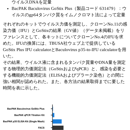
ウイルスDNAを定量
BacPAK Baculovirus GoStix Plus（製品コード 631479）：ウ
イルスのgp64タンパク質をイムノクロマト法によって定量
それぞれのキットでウイルス力価を測定し、クローンNo.11の感
染力価（IFU）とGoStixの結果（GV値）（データ未掲載）をリ
ファレンスとして、各キットについてクローンNo.4のIFUを求
めた。IFUの換算には、TBUSA社ウェブ上で提供している
GoStix Plus IFU calculatorとBaculovirus p35-to-IFU calculatorを用
いた。
その結果、ウイルス液に含まれるタンパク質量やDNA量を測定
する物理的力価測定法（GoStixおよびqPCR）と、感染を必要と
する機能的力価測定法（ELISAおよびプラーク染色）との間に
強い相関が認められた。また、各方法の結果取得までに要した
時間を表に示した。