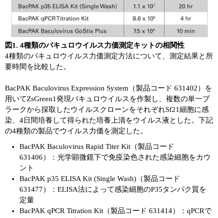
図1. 4種類のバキュロウイルス力価測定キットの相関性
4種類のバキュロウイルス力価測定方法について、測定結果と所
要時間を比較した。
BacPAK Baculovirus Expression System（製品コード 631402）を
用いてZsGreen1発現バキュロウイルスを作製し、複数の単一プ
ラークから採取したウイルスクローンをそれぞれSf21細胞に感
染、4日間培養して得られた培養上清をウイルス液とした。下記
の4種類の製品でウイルス力価を測定した。
BacPAK Baculovirus Rapid Titer Kit（製品コード
631406）：光学顕微鏡下で免疫染色された感染細胞をカウ
ント
BacPAK p35 ELISA Kit (Single Wash)（製品コード
631477）：ELISA法によって感染細胞のP35タンパク質を
定量
BacPAK qPCR Titration Kit（製品コード 631414）：qPCRで