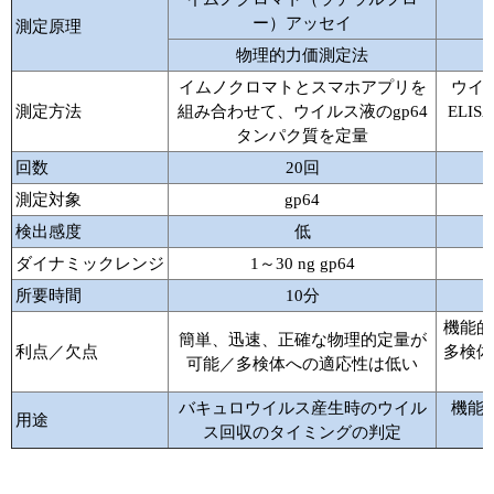
実験ガイド
ー）アッセイ
測定原理
リアルタイムPCR実験ガイド
物理的力価測定法
イムノクロマトとスマホアプリを
ウイ
遺伝子検査ガイド（食品・水質・家畜他）
測定方法
組み合わせて、ウイルス液のgp64
ELI
タンパク質を定量
NGSポータルサイト
回数
20回
幹細胞・再生医療研究ガイド
測定対象
gp64
検出感度
低
クローニング実験ガイド
ダイナミックレンジ
1～30 ng gp64
細胞選択ガイド
所要時間
10分
機能的
エピジェネティクス実験ガイド
簡単、迅速、正確な物理的定量が
利点／欠点
多検体
可能／多検体への適応性は低い
RNAi実験ガイド
バキュロウイルス産生時のウイル
機能
用途
ス回収のタイミングの判定
アプリケーションノート
プロトコール集