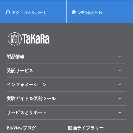
テクニカルサポート
WEB会員登録
製品情報
受託サービス
製品一覧
（分野、カテゴリーから探す）
インフォメーション
オンライン注文
手法から製品を探す
新製品情報
実験ガイド＆便利ツール
キャンペーン
各種ご案内
サービスとサポート
リアルタイムPCR実験のススメ
タカラバイオ各種会員募集のお知らせ
遺伝子による検査のススメ
総合お問い合わせ
BioViewブログ
動画ライブラリー
終売製品のお知らせ