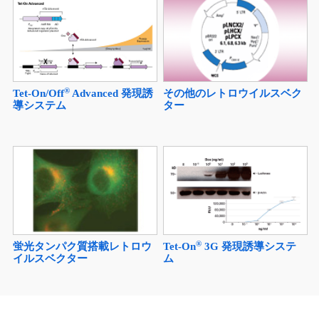
®
その他のレトロウイルスベク
Tet-On/Off
Advanced 発現誘
ター
導システム
®
蛍光タンパク質搭載レトロウ
Tet-On
3G 発現誘導システ
イルスベクター
ム