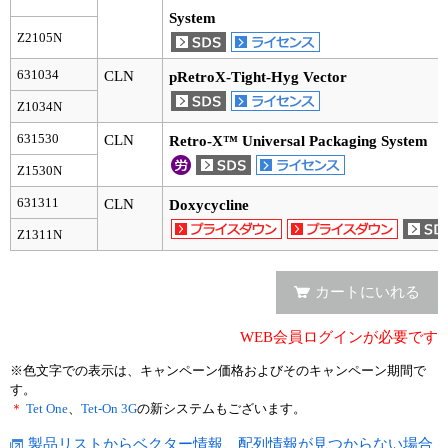
System
ユーザーズボイス集
Z2105N
631034
CLN
pRetroX-Tight-Hyg Vector
動画ライブラリー
Z1034N
Q&A
631530
CLN
Retro-X™ Universal Packaging System
Z1530N
631311
CLN
Doxycycline
Z1311N
カートにいれる
WEB会員ログインが必要です
※色文字での表示は、キャンペーン価格およびそのキャンペーン期間で
す。
＊
Tet One
、
Tet-On 3G
の新システムもございます。
製品リストからベクター情報、配列情報が見つからない場合