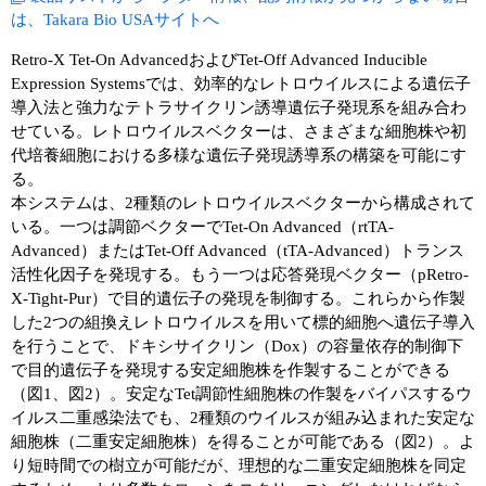
は、Takara Bio USAサイトへ
Retro-X Tet-On AdvancedおよびTet-Off Advanced Inducible
Expression Systemsでは、効率的なレトロウイルスによる遺伝子
導入法と強力なテトラサイクリン誘導遺伝子発現系を組み合わ
せている。レトロウイルスベクターは、さまざまな細胞株や初
代培養細胞における多様な遺伝子発現誘導系の構築を可能にす
る。
本システムは、2種類のレトロウイルスベクターから構成されて
いる。一つは調節ベクターでTet-On Advanced（rtTA-
Advanced）またはTet-Off Advanced（tTA-Advanced）トランス
活性化因子を発現する。もう一つは応答発現ベクター（pRetro-
X-Tight-Pur）で目的遺伝子の発現を制御する。これらから作製
した2つの組換えレトロウイルスを用いて標的細胞へ遺伝子導入
を行うことで、ドキシサイクリン（Dox）の容量依存的制御下
で目的遺伝子を発現する安定細胞株を作製することができる
（図1、図2）。安定なTet調節性細胞株の作製をバイパスするウ
イルス二重感染法でも、2種類のウイルスが組み込まれた安定な
細胞株（二重安定細胞株）を得ることが可能である（図2）。よ
り短時間での樹立が可能だが、理想的な二重安定細胞株を同定