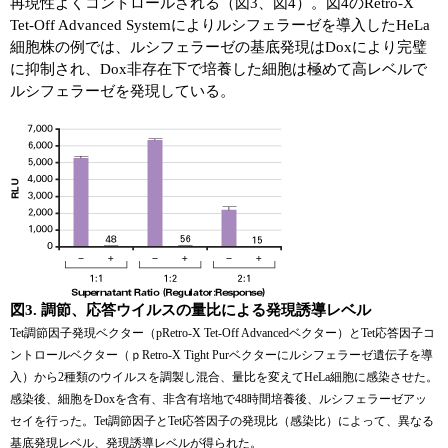
再現性よくコントロールされる（図3、図4）。図4のRetro-X
Tet-Off Advanced Systemによりルシフェラーゼを導入したHeLa
細胞株の例では、ルシフェラーゼの基底発現はDoxにより完璧
に抑制され、Dox非存在下で培養した細胞は極めて高レベルで
ルシフェラーゼを発現している。
図3. 調節、応答ウイルスの量比による発現誘導レベル
Tet調節因子発現ベクター（pRetro-X Tet-Off Advancedベクター）とTet応答因子コ
ントロールベクター（ｐRetro-X Tight Purベクターにルシフェラーゼ遺伝子を導
入）から2種類のウイルスを調製し混合、量比を変えてHeLa細胞に感染させた。
感染後、細胞をDoxを含有、非含有培地で48時間培養後、ルシフェラーゼアッ
セイを行った。Tet調節因子とTet応答因子の発現比（感染比）によって、異なる
基底発現レベル、発現誘導レベルが得られた。