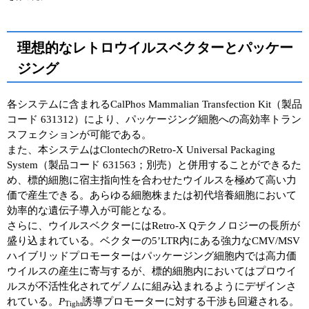
理想的なレトロウイルスベクターとパッケー
ジング
各システムに含まれるCalPhos Mammalian Transfection Kit（製品
コード 631312）により、パッケージング細胞への高効率トラン
スフェクションが可能である。
また、本システムはClontechのRetro-X Universal Packaging
System（製品コード 631563；別売）と併用することができるた
め、標的細胞に宿主指向性を合わせたウイルスを極めて高い力
価で産生できる。あらゆる細胞株または初代培養細胞において
効率的な遺伝子導入が可能となる。
さらに、ウイルスベクターにはRetro-X Qテクノロジーの長所が
盛り込まれている。ベクターの5’LTR内にある強力なCMV/MSV
ハイブリッドプロモーターはパッケージング細胞内では高力価
ウイルスの産生に寄与するが、標的細胞内においてはプロウイ
ルスが不活性化されてゲノムに組み込まれるようにデザインさ
れている。
P
誘導プロモーターに対する干渉も回避される。
Tight