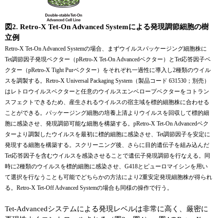
図2. Retro-X Tet-On Advanced Systemによる発現調節細胞の樹
立例
Retro-X Tet-On Advanced Systemの場合、まずウイルスパッケージング細胞株に
Tet調節因子発現ベクター（pRetro-X Tet-On Advancedベクター）とTet応答因子ベ
クター（pRetro-X Tight Purベクター）をそれぞれ一過性に導入し2種類のウイル
スを調製する。Retro-X Universal Packaging System（製品コード 631530；別売）
はレトロウイルスベクターと任意のウイルスエンベロープベクターをコトラン
スフェクトできるため、産生されるウイルスの宿主域を標的細胞株に合わせる
ことができる。パッケージング細胞の培養上清よりウイルスを回収して標的細
胞に感染させ、発現調節可能な細胞を構築する。pRetro-X Tet-On Advancedベク
ターより調製したウイルスを最初に標的細胞に感染させ、Tet調節因子を安定に
発現する細胞を構築する。スクリーニング後、さらに目的遺伝子を組み込んだ
Tet応答因子を含むウイルスを感染させることで遺伝子発現調節を行なえる。同
時に2種類のウイルスを標的細胞に感染させ、G418とピューロマイシンを用い
て選択を行なうことも可能でどちらかの方法により2重安定発現細胞株が得られ
る。Retro-X Tet-Off Advanced Systemの場合も同様の操作で行う。
Tet-Advancedシステムによる発現レベルは非常に高く、厳密に