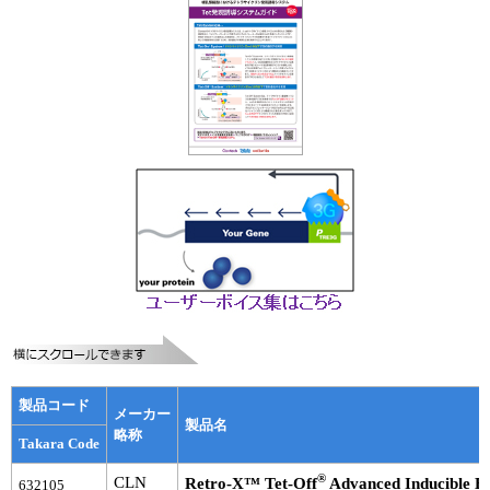
実験ガイド
リアルタイムPCR実験ガイド
遺伝子検査ガイド（食品・水質・家畜他）
NGSポータルサイト
幹細胞・再生医療研究ガイド
クローニング実験ガイド
細胞選択ガイド
エピジェネティクス実験ガイド
RNAi実験ガイド
製品コード
メーカー
製品名
アプリケーションノート
略称
Takara Code
®
プロトコール集
CLN
Retro-X™ Tet-Off
Advanced Inducible E
632105