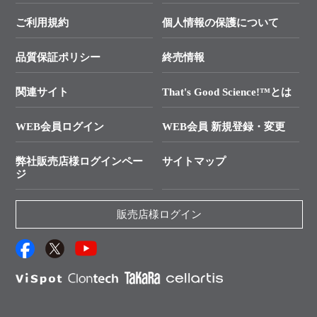
幹細胞・再生医療研究ガイド
├ テクニカルサポート 技術相談室
価格改定のご案内
ご利用規約
個人情報の保護について
クローニング実験ガイド
├ リアルタイムPCRサポートライン
学会展示・セミナーのご案内
SMARTer NGSポータルサイト
品質保証ポリシー
終売情報
├ 実験コンシェルジュ
技術セミナーのご案内
In-Fusion Cloning
├ 受託サービスお問い合わせ
プライマー設計
関連サイト
That's Good Science!™とは
タカラバイオ発表文献
└ カスタム製造お問い合わせ
Cut-Site Navigator
WEB会員ログイン
WEB会員 新規登録・変更
制限酵素切断サイトの検索
資料請求 試薬関連
ユーザーズボイス集
弊社販売店様ログインペー
サイトマップ
資料請求 機器関連
ジ
エピジェネティクス実験ガイド
資料請求 受託関連
RNAi実験のススメ
資料請求 核酸抽出・精製カタログ
販売店様ログイン
抗体検索サイト
サンプル請求一覧
ダウンロードサービス
アプリケーションノート
（旧アプリの部屋）