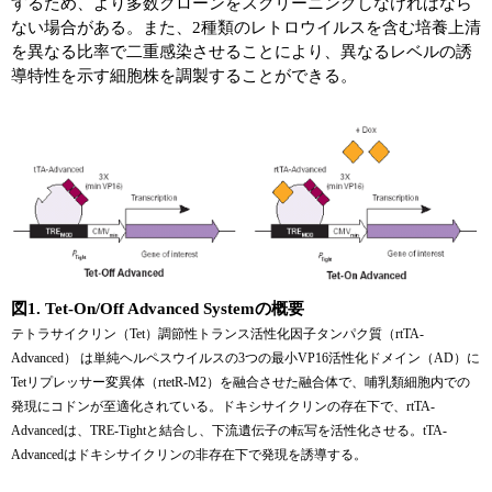
するため、より多数クローンをスクリーニングしなければなら
ない場合がある。また、2種類のレトロウイルスを含む培養上清
を異なる比率で二重感染させることにより、異なるレベルの誘
導特性を示す細胞株を調製することができる。
図1. Tet-On/Off Advanced Systemの概要
テトラサイクリン（Tet）調節性トランス活性化因子タンパク質（rtTA-
Advanced） は単純ヘルペスウイルスの3つの最小VP16活性化ドメイン（AD）に
Tetリプレッサー変異体（rtetR-M2）を融合させた融合体で、哺乳類細胞内での
発現にコドンが至適化されている。ドキシサイクリンの存在下で、rtTA-
Advancedは、TRE-Tightと結合し、下流遺伝子の転写を活性化させる。tTA-
Advancedはドキシサイクリンの非存在下で発現を誘導する。