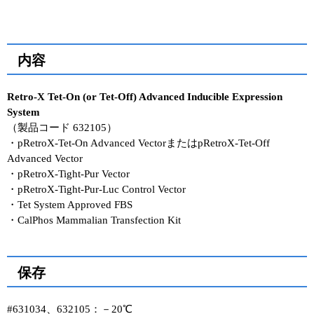
内容
Retro-X Tet-On (or Tet-Off) Advanced Inducible Expression
System
（製品コード 632105）
・pRetroX-Tet-On Advanced VectorまたはpRetroX-Tet-Off
Advanced Vector
・pRetroX-Tight-Pur Vector
・pRetroX-Tight-Pur-Luc Control Vector
・Tet System Approved FBS
・CalPhos Mammalian Transfection Kit
保存
#631034、632105：－20℃