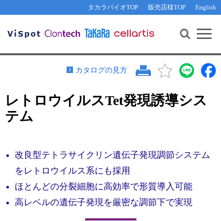
その他 ライセンスに関するご相談
機能解析・サイレンシング
資料請求
お問い合わせ
WEB会員登録
タカラバイオTOP
販売店様TOP
English
遺伝子組換え生物該当製品
Q&A
RNA合成・cDNA合成・クローニング
研究支援ツール
資料請求
制限酵素・電気泳動
Cut-Site Navigator 
制限酵素切断サイトの検索
サンプル請求
抗体・ELISA
カタログの見方
In-Fusion Cloning プライマー設計
核酸抽出・精製・標識
レトロウイルスTet発現誘導シス
抗体検索サイト
PCR・等温増幅
テム
リアルタイムPCR
（インターカレーター法）
リアルタイムPCR（qPCR）
プライマー検索・注文
装置・ソフトウェア
リアルタイムPCR
（プローブ法）
改良型テトラサイクリン遺伝子発現調節システム
プライマー・プローブ検索・注文
サンプル請求
をレトロウイルス系にも採用
機器ソフトウェア・ベクター配列ダウンロード
ほとんどの分裂細胞に高効率で形質導入可能
テクニカルサポートライン
高レベルの遺伝子発現を厳密な調節下で実現
ラーニングセンター