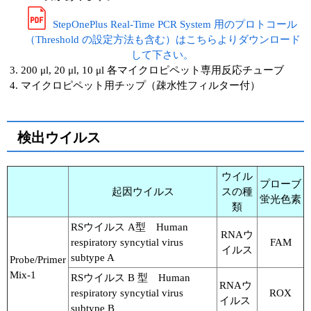
StepOnePlus Real-Time PCR System 用のプロトコール
（Threshold の設定方法も含む）はこちらよりダウンロード
して下さい。
200 μl, 20 μl, 10 μl 各マイクロピペット専用反応チューブ
マイクロピペット用チップ（疎水性フィルター付）
検出ウイルス
ウイル
プローブ
起因ウイルス
スの種
蛍光色素
類
RSウイルス A型 Human
RNAウ
respiratory syncytial virus
FAM
イルス
subtype A
Probe/Primer
Mix-1
RSウイルス B 型 Human
RNAウ
respiratory syncytial virus
ROX
イルス
subtype B