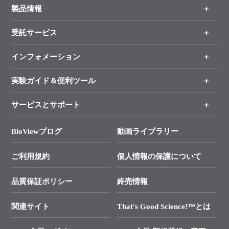
製品情報
受託サービス
製品一覧
（分野、カテゴリーから探す）
インフォメーション
オンライン注文
手法から製品を探す
新製品情報
実験ガイド＆便利ツール
キャンペーン
各種ご案内
サービスとサポート
リアルタイムPCR実験のススメ
タカラバイオ各種会員募集のお知らせ
遺伝子による検査のススメ
総合お問い合わせ
BioViewブログ
動画ライブラリー
終売製品のお知らせ
幹細胞・再生医療研究ガイド
├ テクニカルサポート 技術相談室
価格改定のご案内
ご利用規約
個人情報の保護について
クローニング実験ガイド
├ リアルタイムPCRサポートライン
学会展示・セミナーのご案内
SMARTer NGSポータルサイト
品質保証ポリシー
終売情報
├ 実験コンシェルジュ
技術セミナーのご案内
In-Fusion Cloning
├ 受託サービスお問い合わせ
プライマー設計
関連サイト
That's Good Science!™とは
タカラバイオ発表文献
└ カスタム製造お問い合わせ
Cut-Site Navigator