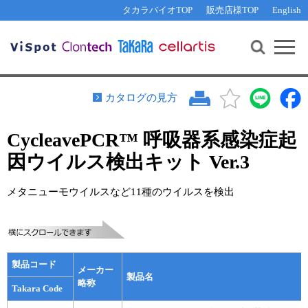
その他 ライセンスに関するご相談
機能解析・サイレンシング
資料請求
お問い合わせ
WEB会員登録
タカラバイオTOP
販売店様TOP
English
遺伝子組換え生物該当製品
Q&A
RNA合成・cDNA合成・クローニング
研究支援ツール
資料請求
制限酵素・電気泳動
Cut-Site Navigator 
制限酵素切断サイトの検索
サンプル請求
抗体・ELISA
カタログの見方
In-Fusion Cloning プライマー設計
核酸抽出・精製・標識
CycleavePCR™ 呼吸器系感染症起
抗体検索サイト
PCR・等温増幅
因ウイルス検出キット Ver.3
リアルタイムPCR
（インターカレーター法）
リアルタイムPCR（qPCR）
プライマー検索・注文
メタニューモウイルスなど11種のウイルスを検出
装置・ソフトウェア
リアルタイムPCR
（プローブ法）
プライマー・プローブ検索・注文
サンプル請求
機器ソフトウェア・ベクター配列ダウンロード
テクニカルサポートライン
製品コード
メーカー
製品名
ラーニングセンター
略称
Takara Code