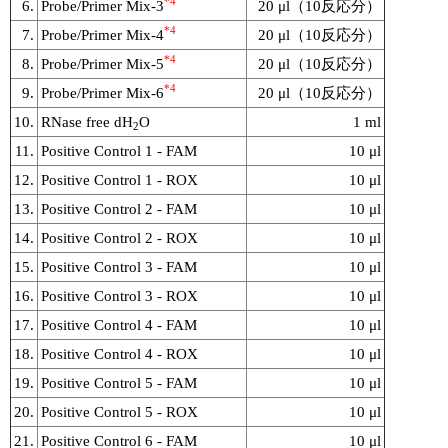
*4
6.
Probe/Primer Mix-3
20 μl（10反応分）
*4
7.
Probe/Primer Mix-4
20 μl（10反応分）
*4
8.
Probe/Primer Mix-5
20 μl（10反応分）
*4
9.
Probe/Primer Mix-6
20 μl（10反応分）
10.
RNase free dH
O
1 ml
2
11.
Positive Control 1 - FAM
10 μl
12.
Positive Control 1 - ROX
10 μl
13.
Positive Control 2 - FAM
10 μl
14.
Positive Control 2 - ROX
10 μl
15.
Positive Control 3 - FAM
10 μl
16.
Positive Control 3 - ROX
10 μl
17.
Positive Control 4 - FAM
10 μl
18.
Positive Control 4 - ROX
10 μl
19.
Positive Control 5 - FAM
10 μl
20.
Positive Control 5 - ROX
10 μl
21.
Positive Control 6 - FAM
10 μl