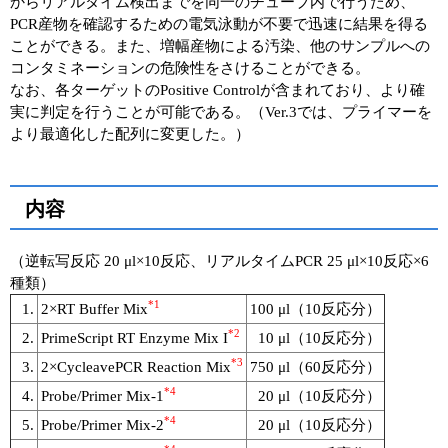
からリアルタイム検出までを同一のチューブ内で行うため、
PCR産物を確認するための電気泳動が不要で迅速に結果を得る
ことができる。また、増幅産物による汚染、他のサンプルへの
コンタミネーションの危険性をさけることができる。
なお、各ターゲットのPositive Controlが含まれており、より確
実に判定を行うことが可能である。（Ver.3では、プライマーを
より最適化した配列に変更した。）
内容
（逆転写反応 20 μl×10反応、リアルタイムPCR 25 μl×10反応×6
種類）
*1
1.
2×RT Buffer Mix
100 μl（10反応分）
*2
2.
PrimeScript RT Enzyme Mix I
10 μl（10反応分）
*3
3.
2×CycleavePCR Reaction Mix
750 μl（60反応分）
*4
4.
Probe/Primer Mix-1
20 μl（10反応分）
*4
5.
Probe/Primer Mix-2
20 μl（10反応分）