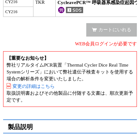
実験ガイド
CY216
TKR
CycleavePCR™ 呼吸器系感染症起因ウ
CY216
リアルタイムPCR実験ガイド
遺伝子検査ガイド（食品・水質・家畜他）
カートにいれる
NGSポータルサイト
WEB会員ログインが必要です
幹細胞・再生医療研究ガイド
【重要なお知らせ】
弊社リアルタイムPCR装置「Thermal Cycler Dice Real Time
クローニング実験ガイド
Systemシリーズ」において弊社遺伝子検査キットを使用する
場合の解析条件を変更いたしました。
細胞選択ガイド
変更の詳細はこちら
取扱説明書およびその他製品に付随する文書は、順次更新予
エピジェネティクス実験ガイド
定です。
RNAi実験ガイド
アプリケーションノート
製品説明
プロトコール集