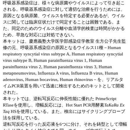
呼吸器系感染症は、様々な病原菌やウイルスによって引き起こ
される。呼吸器系感染症に対して適切な治療を行うためには、
ユーザーズボイス集
原因となる病原菌、ウイルスを特定する必要があるが、ウイル
スに関しては臨床症状だけで同定することは困難である。ま
動画ライブラリー
た、同定のためのウイルス分離や血清学的検査は時間がかかる
ため、早急な対応には対処できない。
Q&A
本キットは、慶應義塾大学医学部感染症学教室 生方公子先生監
修の元、呼吸器系感染症の原因となるウイルス11種－Human
respiratory syncytial virus subtype A, Human respiratory syncytial
virus subtype B, Human parainfluenza virus 1, Human
parainfluenza virus 2, Human parainfluenza virus 3, Human
metapneumovirus, Influenza A virus, Influenza B virus, Human
adenovirus, Human bocavirus, Human rhinovirus－を、リアルタ
イムPCR装置を用いて迅速に検出するためのキットとして開発
された。
本キットでは、逆転写反応に伸長性能に優れた PrimeScript
RTaseを使用し、増幅反応には、Hot Start PCR用酵素
TaKaRa Ex
Taq
HSを使用している。また、検出にはサイクリングプローブ
法を採用している。
逆転写反応を行った反応液を6つに分け、それを鋳型として増幅