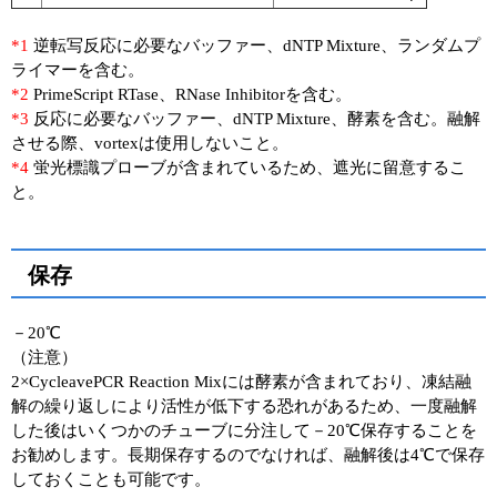
*1
逆転写反応に必要なバッファー、dNTP Mixture、ランダムプ
ライマーを含む。
*2
PrimeScript RTase、RNase Inhibitorを含む。
*3
反応に必要なバッファー、dNTP Mixture、酵素を含む。融解
させる際、vortexは使用しないこと。
*4
蛍光標識プローブが含まれているため、遮光に留意するこ
と。
保存
－20℃
（注意）
2×CycleavePCR Reaction Mixには酵素が含まれており、凍結融
解の繰り返しにより活性が低下する恐れがあるため、一度融解
した後はいくつかのチューブに分注して－20℃保存することを
お勧めします。長期保存するのでなければ、融解後は4℃で保存
しておくことも可能です。