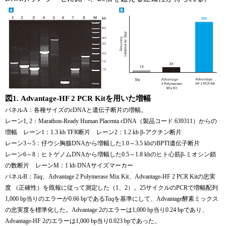
ユーザーズボイス集
動画ライブラリー
Q&A
図1. Advantage-HF 2 PCR Kitを用いた増幅
パネルA：各種サイズのcDNAと遺伝子断片の増幅。
レーン1, 2：Marathon-Ready Human Placenta cDNA（製品コード 639311）からの
増幅 レーン1：1.3 kb TFR断片 レーン2：1.2 kb β-アクチン断片
レーン3～5：仔ウシ胸腺DNAから増幅した1.0～3.5 kbのBPTI遺伝子断片
レーン6～8：ヒトゲノムDNAから増幅した0.5～1.8 kbのヒト心筋β-ミオシン鎖
の数断片 レーンM：1 kb DNAサイズマーカー
パネルB：
Taq
、Advantage 2 Polymerase Mix Kit、Advantage-HF 2 PCR Kitの忠実
度 （正確性）を既報に従って測定した（1、2）。25サイクルのPCRで増幅配列
1,000 bp当りのエラーが0.66 bpである
Taq
を基準にして、Advantage酵素ミックス
の忠実度を標準化した。Advantage 2のエラーは1,000 bp当り0.24 bpであり、
Advantage-HF 2のエラーは1,000 bp当り0.023 bpであった。