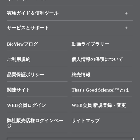
手法から製品を探す
新製品情報
実験ガイド＆便利ツール
キャンペーン
各種ご案内
サービスとサポート
リアルタイムPCR実験のススメ
タカラバイオ各種会員募集のお知らせ
遺伝子による検査のススメ
総合お問い合わせ
BioViewブログ
動画ライブラリー
終売製品のお知らせ
幹細胞・再生医療研究ガイド
├ テクニカルサポート 技術相談室
価格改定のご案内
ご利用規約
個人情報の保護について
クローニング実験ガイド
├ リアルタイムPCRサポートライン
学会展示・セミナーのご案内
SMARTer NGSポータルサイト
品質保証ポリシー
終売情報
├ 実験コンシェルジュ
技術セミナーのご案内
In-Fusion Cloning
├ 受託サービスお問い合わせ
プライマー設計
関連サイト
That's Good Science!™とは
タカラバイオ発表文献
└ カスタム製造お問い合わせ
Cut-Site Navigator
WEB会員ログイン
WEB会員 新規登録・変更
制限酵素切断サイトの検索
資料請求 試薬関連
ユーザーズボイス集
弊社販売店様ログインペー
サイトマップ
資料請求 機器関連
ジ
エピジェネティクス実験ガイド
資料請求 受託関連
RNAi実験のススメ