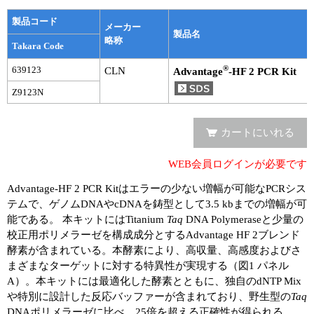
実験ガイド
製品コード
メーカー
リアルタイムPCR実験ガイド
製品名
略称
Takara Code
遺伝子検査ガイド（食品・水質・家畜他）
®
639123
CLN
Advantage
-HF 2 PCR Kit
NGSポータルサイト
Z9123N
幹細胞・再生医療研究ガイド
カートにいれる
クローニング実験ガイド
WEB会員ログインが必要です
細胞選択ガイド
Advantage-HF 2 PCR Kitはエラーの少ない増幅が可能なPCRシス
テムで、ゲノムDNAやcDNAを鋳型として3.5 kbまでの増幅が可
エピジェネティクス実験ガイド
能である。 本キットにはTitanium
Taq
DNA Polymeraseと少量の
校正用ポリメラーゼを構成成分とするAdvantage HF 2ブレンド
RNAi実験ガイド
酵素が含まれている。本酵素により、高収量、高感度およびさ
まざまなターゲットに対する特異性が実現する（図1 パネル
アプリケーションノート
A）。本キットには最適化した酵素とともに、独自のdNTP Mix
や特別に設計した反応バッファーが含まれており、野生型の
Taq
プロトコール集
DNAポリメラーゼに比べ、25倍を超える正確性が得られる。