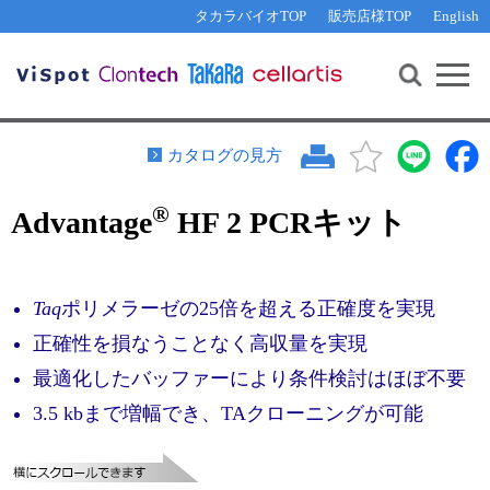
その他 ライセンスに関するご相談
機能解析・サイレンシング
資料請求
お問い合わせ
WEB会員登録
タカラバイオTOP
販売店様TOP
English
遺伝子組換え生物該当製品
Q&A
RNA合成・cDNA合成・クローニング
研究支援ツール
資料請求
制限酵素・電気泳動
Cut-Site Navigator 
制限酵素切断サイトの検索
サンプル請求
抗体・ELISA
カタログの見方
In-Fusion Cloning プライマー設計
核酸抽出・精製・標識
®
Advantage
HF 2 PCRキット
抗体検索サイト
PCR・等温増幅
リアルタイムPCR
（インターカレーター法）
リアルタイムPCR（qPCR）
プライマー検索・注文
Taq
ポリメラーゼの25倍を超える正確度を実現
装置・ソフトウェア
リアルタイムPCR
（プローブ法）
正確性を損なうことなく高収量を実現
プライマー・プローブ検索・注文
サンプル請求
最適化したバッファーにより条件検討はほぼ不要
機器ソフトウェア・ベクター配列ダウンロード
3.5 kbまで増幅でき、TAクローニングが可能
テクニカルサポートライン
ラーニングセンター