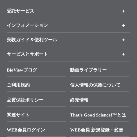
製品情報
受託サービス
製品一覧
（分野、カテゴリーから探す）
インフォメーション
オンライン注文
手法から製品を探す
新製品情報
実験ガイド＆便利ツール
キャンペーン
各種ご案内
サービスとサポート
リアルタイムPCR実験のススメ
タカラバイオ各種会員募集のお知らせ
遺伝子による検査のススメ
総合お問い合わせ
BioViewブログ
動画ライブラリー
終売製品のお知らせ
幹細胞・再生医療研究ガイド
├ テクニカルサポート 技術相談室
価格改定のご案内
ご利用規約
個人情報の保護について
クローニング実験ガイド
├ リアルタイムPCRサポートライン
学会展示・セミナーのご案内
SMARTer NGSポータルサイト
品質保証ポリシー
終売情報
├ 実験コンシェルジュ
技術セミナーのご案内
In-Fusion Cloning
├ 受託サービスお問い合わせ
プライマー設計
関連サイト
That's Good Science!™とは
タカラバイオ発表文献