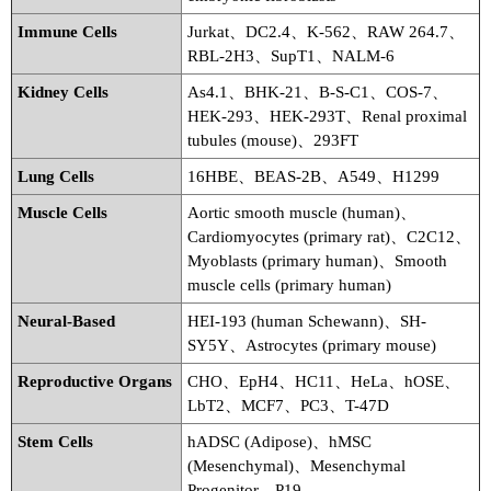
Immune Cells
Jurkat、DC2.4、K-562、RAW 264.7、
RBL-2H3、SupT1、NALM-6
Kidney Cells
As4.1、BHK-21、B-S-C1、COS-7、
HEK-293、HEK-293T、Renal proximal
tubules (mouse)、293FT
Lung Cells
16HBE、BEAS-2B、A549、H1299
Muscle Cells
Aortic smooth muscle (human)、
Cardiomyocytes (primary rat)、C2C12、
Myoblasts (primary human)、Smooth
muscle cells (primary human)
Neural-Based
HEI-193 (human Schewann)、SH-
SY5Y、Astrocytes (primary mouse)
Reproductive Organs
CHO、EpH4、HC11、HeLa、hOSE、
LbT2、MCF7、PC3、T-47D
Stem Cells
hADSC (Adipose)、hMSC
(Mesenchymal)、Mesenchymal
Progenitor、P19