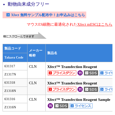
実験ガイド
動物由来成分フリー
リアルタイムPCR実験ガイド
Xfect 無料サンプル配布中！お申込みはこちら
遺伝子検査ガイド（食品・水質・家畜他）
マウスES細胞に最適化された
Xfect mESCはこちら
NGSポータルサイト
幹細胞・再生医療研究ガイド
製品コード
メーカー
製品名
略称
クローニング実験ガイド
Takara Code
631317
CLN
Xfect™ Transfection Reagent
細胞選択ガイド
Z1317N
エピジェネティクス実験ガイド
631318
CLN
Xfect™ Transfection Reagent
RNAi実験ガイド
Z1318N
631316
CLN
Xfect™ Transfection Reagent Sample
アプリケーションノート
Z1316N
プロトコール集