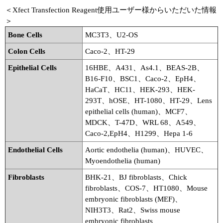
＜Xfect Transfection Reagent使用ユーザー様からいただいた情報
＞
Bone Cells
MC3T3、U2-OS
Colon Cells
Caco-2、HT-29
Epithelial Cells
16HBE、A431、As4.1、BEAS-2B、
B16-F10、BSC1、Caco-2、EpH4、
HaCaT、HC11、HEK-293、HEK-
293T、hOSE、HT-1080、HT-29、Lens
epithelial cells (human)、MCF7、
MDCK、T-47D、WRL 68、A549、
Caco-2,EpH4、H1299、Hepa 1-6
Endothelial Cells
Aortic endothelia (human)、HUVEC、
Myoendothelia (human)
Fibroblasts
BHK-21、BJ fibroblasts、Chick
fibroblasts、COS-7、HT1080、Mouse
embryonic fibroblasts (MEF)、
NIH3T3、Rat2、Swiss mouse
embryonic fibroblasts