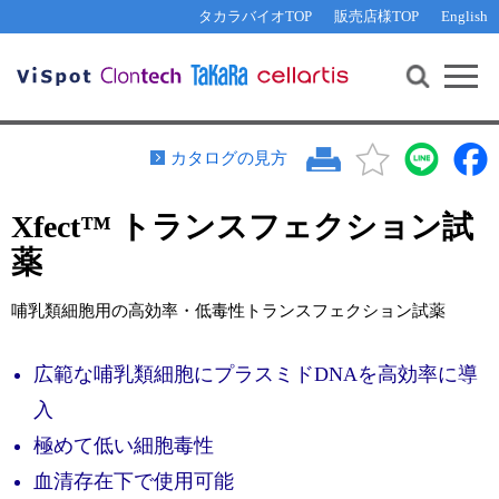
その他 ライセンスに関するご相談
機能解析・サイレンシング
資料請求
お問い合わせ
WEB会員登録
タカラバイオTOP
販売店様TOP
English
遺伝子組換え生物該当製品
Q&A
RNA合成・cDNA合成・クローニング
研究支援ツール
資料請求
制限酵素・電気泳動
Cut-Site Navigator 
制限酵素切断サイトの検索
サンプル請求
抗体・ELISA
カタログの見方
In-Fusion Cloning プライマー設計
核酸抽出・精製・標識
Xfect™ トランスフェクション試
抗体検索サイト
PCR・等温増幅
薬
リアルタイムPCR
（インターカレーター法）
リアルタイムPCR（qPCR）
プライマー検索・注文
哺乳類細胞用の高効率・低毒性トランスフェクション試薬
装置・ソフトウェア
リアルタイムPCR
（プローブ法）
プライマー・プローブ検索・注文
サンプル請求
広範な哺乳類細胞にプラスミドDNAを高効率に導
入
機器ソフトウェア・ベクター配列ダウンロード
テクニカルサポートライン
極めて低い細胞毒性
ラーニングセンター
血清存在下で使用可能