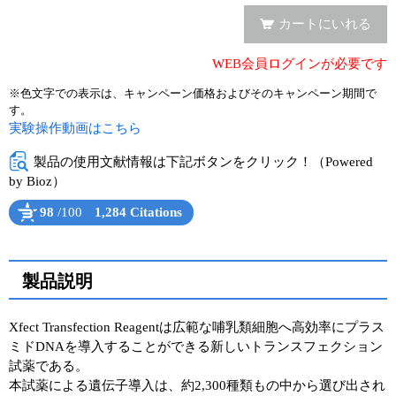
カートにいれる
ユーザーズボイス集
WEB会員ログインが必要です
動画ライブラリー
※色文字での表示は、キャンペーン価格およびそのキャンペーン期間で
Q&A
す。
実験操作動画はこちら
製品の使用文献情報は下記ボタンをクリック！（Powered
by Bioz）
98
/100
1,284 Citations
Powered by Bioz
See more details on Bioz
製品説明
Xfect Transfection Reagentは広範な哺乳類細胞へ高効率にプラス
ミドDNAを導入することができる新しいトランスフェクション
試薬である。
本試薬による遺伝子導入は、約2,300種類もの中から選び出され