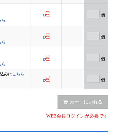
個
ちら
個
ちら
個
ちら
込みは
こちら
個
カートにいれる
WEB会員ログインが必要です