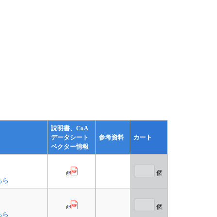
説明書、CoA
データシート
参考資料
カート
ベクター情報
個
ちら
個
ちら