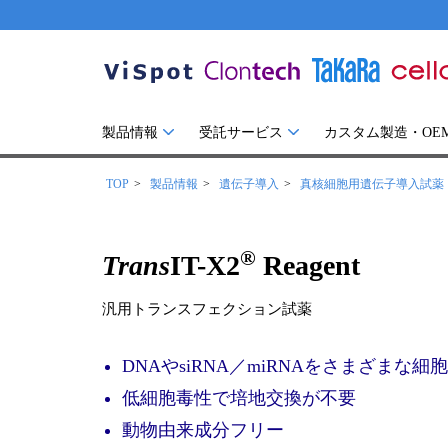
製品情報
受託サービス
カスタム製造・OE
TOP
製品情報
遺伝子導入
真核細胞用遺伝子導入試薬
®
Trans
IT-X2
Reagent
汎用トランスフェクション試薬
DNAやsiRNA／miRNAをさまざまな
低細胞毒性で培地交換が不要
動物由来成分フリー