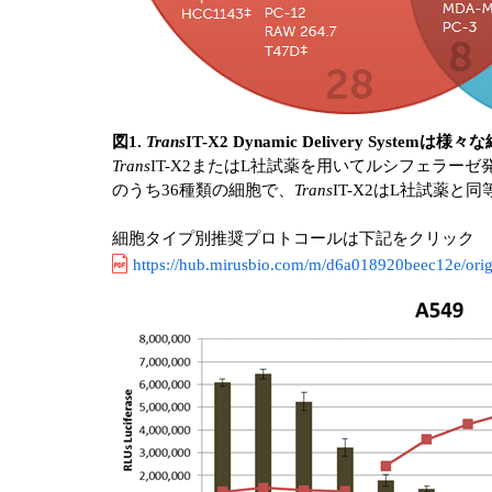
図1.
Trans
IT-X2 Dynamic Delivery Sys
Trans
IT-X2またはL社試薬を用いてルシフェラー
のうち36種類の細胞で、
Trans
IT-X2はL社試薬
細胞タイプ別推奨プロトコールは下記をクリック
https://hub.mirusbio.com/m/d6a018920beec12e/origi