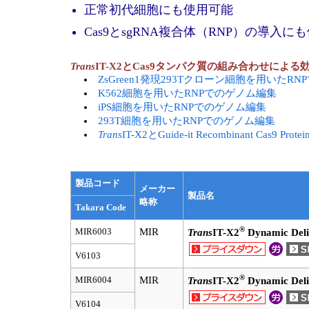
正常初代細胞にも使用可能
Cas9とsgRNA複合体（RNP）の導入に
Trans
IT-X2とCas9タンパク質の組み合わせによ
ZsGreen1発現293Tクローン細胞を用いたR
K562細胞を用いたRNPでのゲノム編集
iPS細胞を用いたRNPでのゲノム編集
293T細胞を用いたRNPでのゲノム編集
Trans
IT-X2とGuide-it Recombinant Ca
製品コード
メーカー
製品名
略称
Takara Code
®
MIR6003
MIR
Trans
IT-X2
Dynamic Deli
V6103
®
MIR6004
MIR
Trans
IT-X2
Dynamic Deli
V6104