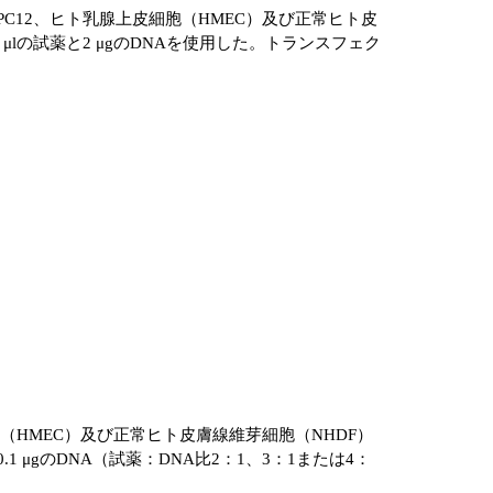
P、MDCK、PC12、ヒト乳腺上皮細胞（HMEC）及び正常ヒト皮
 μlの試薬と2 μgのDNAを使用した。トランスフェク
ト乳腺上皮細胞（HMEC）及び正常ヒト皮膚線維芽細胞（NHDF）
.1 μgのDNA（試薬：DNA比2：1、3：1または4：