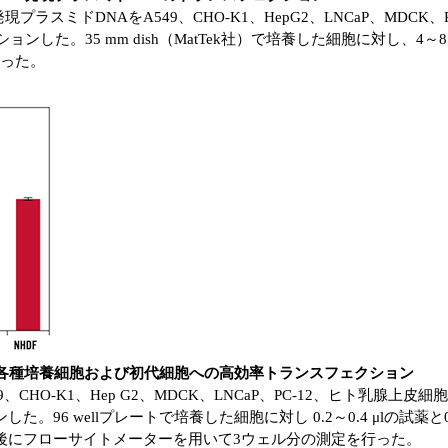
を用いてEGFP発現プラスミドDNAをA549、CHO-K1、HepG2、LNCa
した。35 mm dish（MatTek社）で培養した細胞に対し、4～8
行った。
ystemを用いた各種培養細胞および初代細胞への高効率トランスフェクション
を用いて、A549、CHO-K1、Hep G2、MDCK、LNCaP、PC-12、ヒ
96 wellプレートで培養した細胞に対し 0.2～0.4 μlの試薬と0
間後にフローサイトメーターを用いて3ウェル分の測定を行った。