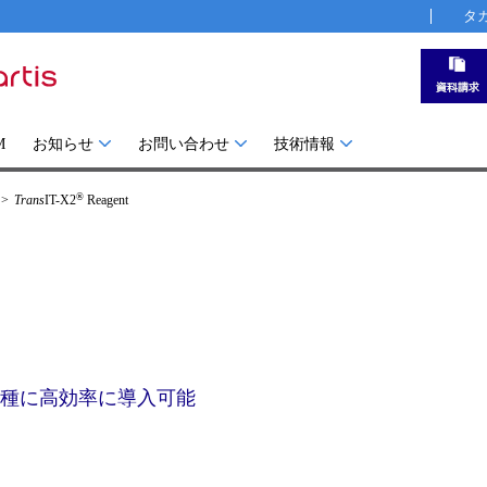
タ
M
お知らせ
お問い合わせ
技術情報
®
Trans
IT-X2
Reagent
細胞種に高効率に導入可能