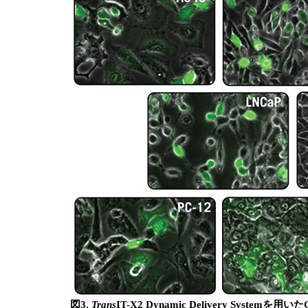
図3.
Trans
IT-X2 Dynamic Delivery Sys