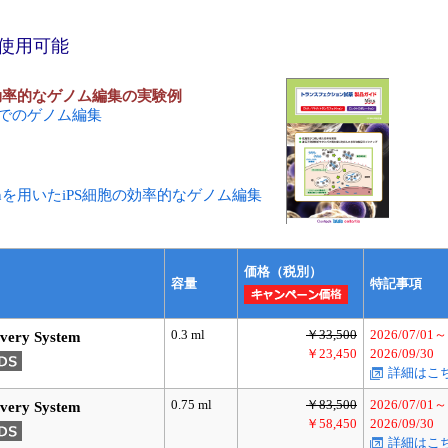
も使用可能
る効率的なゲノム編集の実験例
NPでのゲノム編集
s9 Proteinを用いたiPS細胞の効率的なゲノム編集
価格（税別）
容量
特記事項
0.3 ml
￥33,500
2026/07/01～
very System
￥23,450
2026/09/30
詳細はこ
0.75 ml
￥83,500
2026/07/01～
very System
￥58,450
2026/09/30
詳細はこ