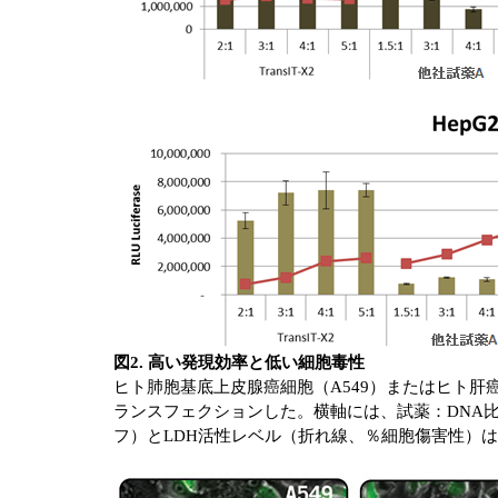
図2. 高い発現効率と低い細胞毒性
ヒト肺胞基底上皮腺癌細胞（A549）またはヒト肝癌
ランスフェクションした。横軸には、試薬：DNA比
フ）とLDH活性レベル（折れ線、％細胞傷害性）は