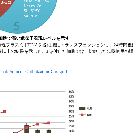
temは様々な細胞で高い遺伝子発現レベルを示す
ゼ発現プラスミドDNAを各細胞にトランスフェクションし、24時間
と同等以上の結果を示した。‡を付した細胞では、比較した試薬使用の
nal/Protocol-Optimization-Card.pdf