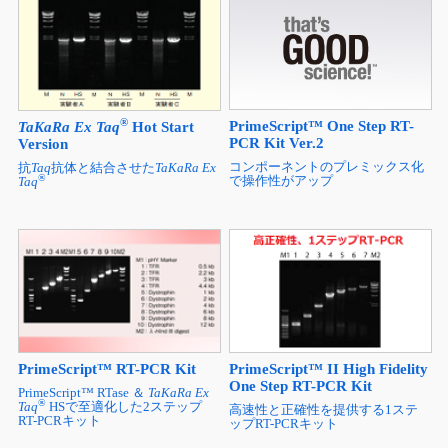
®
PrimeScript™ One Step RT-
TaKaRa Ex Taq
Hot Start
PCR Kit Ver.2
Version
コンポーネントのプレミックス化
抗
Taq
抗体と結合させた
TaKaRa Ex
®
で操作性がアップ
Taq
PrimeScript™ RT-PCR Kit
PrimeScript™ II High Fidelity
One Step RT-PCR Kit
PrimeScript™ RTase ＆
TaKaRa Ex
®
Taq
HSで至適化した2ステップ
高速性と正確性を提供する1ステ
RT-PCRキット
ップRT-PCRキット