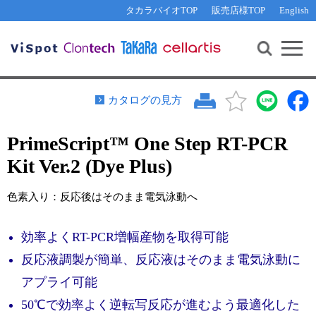
その他 ライセンスに関するご相談
機能解析・サイレンシング
資料請求
お問い合わせ
WEB会員登録
タカラバイオTOP
販売店様TOP
English
遺伝子組換え生物該当製品
Q&A
RNA合成・cDNA合成・クローニング
研究支援ツール
資料請求
制限酵素・電気泳動
Cut-Site Navigator 
制限酵素切断サイトの検索
サンプル請求
抗体・ELISA
カタログの見方
In-Fusion Cloning プライマー設計
核酸抽出・精製・標識
PrimeScript™ One Step RT-PCR
抗体検索サイト
PCR・等温増幅
Kit Ver.2 (Dye Plus)
リアルタイムPCR
（インターカレーター法）
リアルタイムPCR（qPCR）
プライマー検索・注文
色素入り：反応後はそのまま電気泳動へ
装置・ソフトウェア
リアルタイムPCR
（プローブ法）
プライマー・プローブ検索・注文
サンプル請求
効率よくRT-PCR増幅産物を取得可能
反応液調製が簡単、反応液はそのまま電気泳動に
機器ソフトウェア・ベクター配列ダウンロード
テクニカルサポートライン
アプライ可能
ラーニングセンター
50℃で効率よく逆転写反応が進むよう最適化した