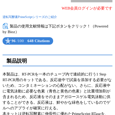
WEB会員ログインが必要です
ユーザーズボイス集
逆転写酵素PrimeScriptシリーズのご紹介
動画ライブラリー
製品の使用文献情報は下記ボタンをクリック！（Powered
Q&A
by Bioz）
96
/100
648 Citations
Powered by Bioz
See more details on Bioz
製品説明
本製品は、RT-PCRを一本のチューブ内で連続的に行う1 Step
RT-PCR用のキットである。反応途中で試薬を添加する必要がな
いため、コンタミネーションの心配がない。さらに、反応液中
に電気泳動に必要な色素（青色と黄色の色素）と比重増加剤が
含まれるため、反応液をそのままアガロースゲル電気泳動に供
することができる。反応液は、鮮やかな緑色をしているのでゲ
ルへのアプライが確実に行える。
本キットは逆転写酵素に伸長性に優れたPrimeScript RTaseを、