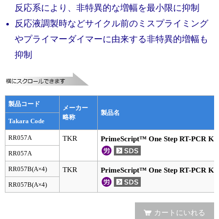
実験ガイド
反応系により、非特異的な増幅を最小限に抑制
リアルタイムPCR実験ガイド
反応液調製時などサイクル前のミスプライミング
やプライマーダイマーに由来する非特異的増幅も
遺伝子検査ガイド（食品・水質・家畜他）
抑制
NGSポータルサイト
幹細胞・再生医療研究ガイド
製品コード
クローニング実験ガイド
メーカー
製品名
略称
Takara Code
細胞選択ガイド
RR057A
TKR
PrimeScript™ One Step RT-PCR Kit 
エピジェネティクス実験ガイド
RR057A
RR057B(A×4)
TKR
PrimeScript™ One Step RT-PCR Kit 
RNAi実験ガイド
RR057B(A×4)
アプリケーションノート
カートにいれる
プロトコール集