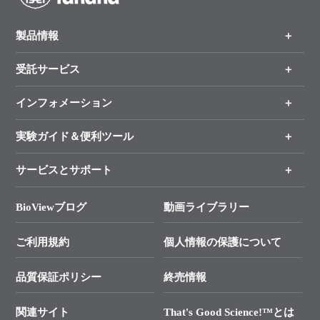
製品情報
受託サービス
製品一覧
（分野、カテゴリーから探す）
インフォメーション
オンライン注文
手法から製品を探す
新製品情報
実験ガイド＆便利ツール
キャンペーン
各種ご案内
サービスとサポート
リアルタイムPCR実験のススメ
タカラバイオ各種会員募集のお知らせ
遺伝子による検査のススメ
総合お問い合わせ
BioViewブログ
動画ライブラリー
終売製品のお知らせ
幹細胞・再生医療研究ガイド
├ テクニカルサポート 技術相談室
価格改定のご案内
ご利用規約
個人情報の保護について
クローニング実験ガイド
├ リアルタイムPCRサポートライン
学会展示・セミナーのご案内
SMARTer NGSポータルサイト
品質保証ポリシー
終売情報
├ 実験コンシェルジュ
技術セミナーのご案内
In-Fusion Cloning
├ 受託サービスお問い合わせ
プライマー設計
関連サイト
That's Good Science!™とは
タカラバイオ発表文献