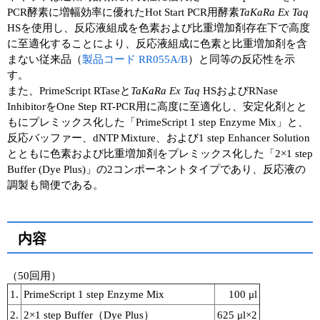
PCR酵素に増幅効率に優れたHot Start PCR用酵素
TaKaRa Ex Taq
HSを使用し、反応液組成を色素および比重増加剤存在下で高度
に至適化することにより、反応液組成に色素と比重増加剤を含
まない従来品（
製品コード RR055A/B
）と同等の反応性を示
す。
また、PrimeScript RTaseと
TaKaRa Ex Taq
HSおよびRNase
InhibitorをOne Step RT-PCR用に高度に至適化し、安定化剤とと
もにプレミックス化した「PrimeScript 1 step Enzyme Mix」と、
反応バッファー、dNTP Mixture、および1 step Enhancer Solution
とともに色素および比重増加剤をプレミックス化した「2×1 step
Buffer (Dye Plus)」の2コンポーネントタイプであり、反応液の
調製も簡便である。
内容
（50回用）
1.
PrimeScript 1 step Enzyme Mix
100 μl
2.
2×1 step Buffer（Dye Plus）
625 μl×2