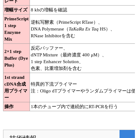
レート
増幅サイズ
8 kbの増幅を確認
PrimeScript
逆転写酵素（PrimeScript RTase）、
1 step
DNA Polymerase（
TaKaRa Ex Taq
HS）、
Enzyme
RNase Inhibitorを含む
Mix
反応バッファー、
2×1 step
dNTP Mixture（最終濃度 400 μM）、
Buffer (Dye
1 step Enhancer Solution、
Plus)
色素、比重増加剤を含む
1st strand
cDNA合成
特異的下流プライマー
用プライマ
注：Oligo dTプライマーやランダムプライマーは使
ー
操作
1本のチューブ内で連続的にRT-PCRを行う