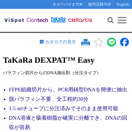
その他 ライセンスに関するご相談
機能解析・サイレンシング
資料請求
お問い合わせ
WEB会員登録
タカラバイオTOP
販売店様TOP
English
遺伝子組換え生物該当製品
Q&A
RNA合成・cDNA合成・クローニング
研究支援ツール
資料請求
制限酵素・電気泳動
Cut-Site Navigator 
制限酵素切断サイトの検索
サンプル請求
抗体・ELISA
カタログの見方
In-Fusion Cloning プライマー設計
核酸抽出・精製・標識
TaKaRa DEXPAT™ Easy
抗体検索サイト
PCR・等温増幅
リアルタイムPCR
（インターカレーター法）
パラフィン切片からのDNA抽出剤（分注タイプ）
リアルタイムPCR（qPCR）
プライマー検索・注文
装置・ソフトウェア
FFPE組織切片から、PCR用鋳型DNAを簡便に抽出
リアルタイムPCR
（プローブ法）
プライマー・プローブ検索・注文
サンプル請求
脱パラフィン不要、全工程約30分
1.5 mlチューブに分注済みでそのまま使用可能
機器ソフトウェア・ベクター配列ダウンロード
テクニカルサポートライン
DNA溶液と吸着樹脂が確実に分離でき、DNAの回
ラーニングセンター
収が容易