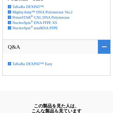
TaKaRa DEXPAT™
MightyAmp™ DNA Polymerase Ver.2
®
PrimeSTAR
GXL DNA Polymerase
®
NucleoSpin
DNA FFPE XS
®
NucleoSpin
totalRNA FFPE
Q&A
TaKaRa DEXPAT™ Easy
この製品を見た人は、
こんな製品も見ています