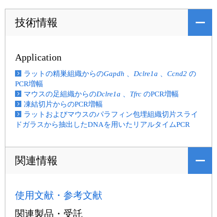
技術情報
Application
ラットの精巣組織からの
Gapdh
、
Dclre1a
、
Ccnd2
の
PCR増幅
マウスの足組織からの
Dclre1a
、
Tfrc
のPCR増幅
凍結切片からのPCR増幅
ラットおよびマウスのパラフィン包埋組織切片スライ
ドガラスから抽出したDNAを用いたリアルタイムPCR
関連情報
使用文献・参考文献
関連製品・受託