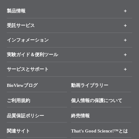
製品情報
受託サービス
製品一覧
（分野、カテゴリーから探す）
インフォメーション
オンライン注文
手法から製品を探す
新製品情報
実験ガイド＆便利ツール
キャンペーン
各種ご案内
サービスとサポート
リアルタイムPCR実験のススメ
タカラバイオ各種会員募集のお知らせ
遺伝子による検査のススメ
総合お問い合わせ
BioViewブログ
動画ライブラリー
終売製品のお知らせ
幹細胞・再生医療研究ガイド
├ テクニカルサポート 技術相談室
価格改定のご案内
ご利用規約
個人情報の保護について
クローニング実験ガイド
├ リアルタイムPCRサポートライン
学会展示・セミナーのご案内
SMARTer NGSポータルサイト
品質保証ポリシー
終売情報
├ 実験コンシェルジュ
技術セミナーのご案内
In-Fusion Cloning
├ 受託サービスお問い合わせ
プライマー設計
関連サイト
That's Good Science!™とは
タカラバイオ発表文献