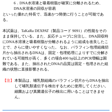
6．DNA水溶液と吸着樹脂が確実に分離されるため、
DNA水溶液の回収が容易
といった優れた特長で、迅速かつ簡便に行うことが可能であ
る。
本試薬は、TaKaRa DEXPAT（製品コード 9091）の性能をその
まま保持している。また、反応チューブに分注し、DNA回収時
にDNA水溶液と吸着樹脂が分離されるように組成を改良したこ
とで、さらに使いやすくなった。 なお、パラフィン包埋組織切
片から抽出されるDNAは、固定・包埋処理によりすでに分解さ
れている可能性が高く、多くの場合400 bp以上のPCR増幅は困
難である。また、抽出されたDNAの品質は固定・包埋された組
織の状態に直接影響される。
【注】
本製品は、哺乳類組織のパラフィン切片からDNAを抽出
して哺乳類遺伝子を検出するために使用してください。
細菌および真菌遺伝子の検出に用いることはできませ
ん。