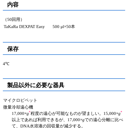
内容
（50回用）
TaKaRa DEXPAT Easy
500 μl×50本
保存
4℃
製品以外に必要な器具
マイクロピペット
微量冷却遠心機
*
*
17,000×
g
程度の遠心が可能なものが望ましい。15,000×
g
以上であれば利用できるが、17,000×
g
での遠心分離に比べ
て、DNA水溶液の回収量が減少する。