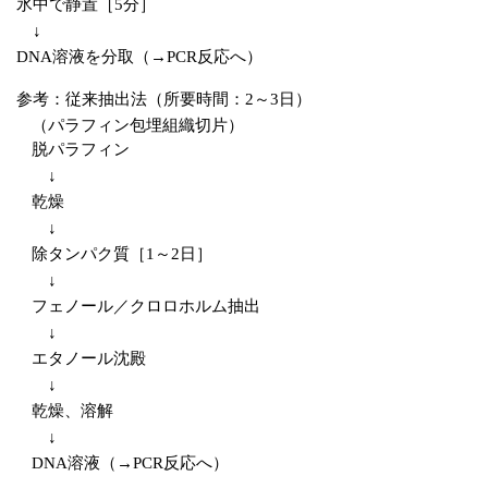
氷中で静置［5分］
↓
DNA溶液を分取（→PCR反応へ）
参考：従来抽出法（所要時間：2～3日）
（パラフィン包埋組織切片）
脱パラフィン
↓
乾燥
↓
除タンパク質［1～2日］
↓
フェノール／クロロホルム抽出
↓
エタノール沈殿
↓
乾燥、溶解
↓
DNA溶液（→PCR反応へ）