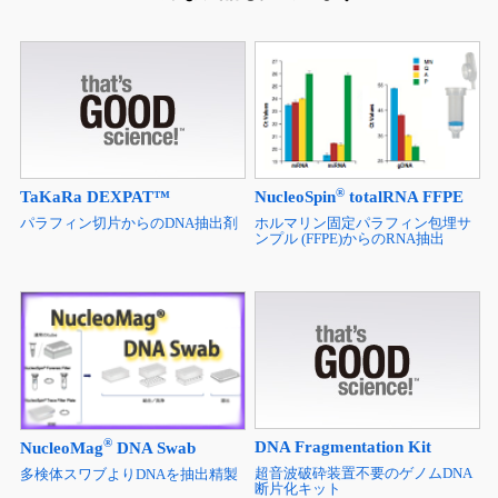
®
TaKaRa DEXPAT™
NucleoSpin
totalRNA FFPE
パラフィン切片からのDNA抽出剤
ホルマリン固定パラフィン包埋サ
ンプル (FFPE)からのRNA抽出
®
DNA Fragmentation Kit
NucleoMag
DNA Swab
超音波破砕装置不要のゲノムDNA
多検体スワブよりDNAを抽出精製
断片化キット