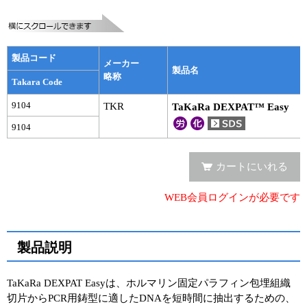
実験ガイド
リアルタイムPCR実験ガイド
製品コード
遺伝子検査ガイド（食品・水質・家畜他）
メーカー
製品名
略称
Takara Code
NGSポータルサイト
9104
TKR
TaKaRa DEXPAT™ Easy
幹細胞・再生医療研究ガイド
9104
クローニング実験ガイド
カートにいれる
細胞選択ガイド
WEB会員ログインが必要です
エピジェネティクス実験ガイド
RNAi実験ガイド
製品説明
アプリケーションノート
TaKaRa DEXPAT Easyは、ホルマリン固定パラフィン包埋組織
切片からPCR用鋳型に適したDNAを短時間に抽出するための、
プロトコール集