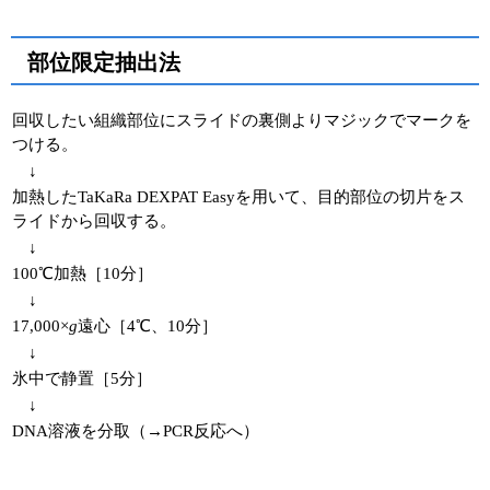
部位限定抽出法
回収したい組織部位にスライドの裏側よりマジックでマークを
つける。
↓
加熱したTaKaRa DEXPAT Easyを用いて、目的部位の切片をス
ライドから回収する。
↓
100℃加熱［10分］
↓
17,000×
g
遠心［4℃、10分］
↓
氷中で静置［5分］
↓
DNA溶液を分取（→PCR反応へ）