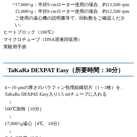
*
17,000×
g
：半径9 cmローター使用の場合、約13,500 rpm
15,000×
g
：半径9 cmローター使用の場合、約12,500 rpm
ご使用の遠心機の説明書等で、回転数をご確認くださ
い。
ヒートブロック（100℃）
マイクロチューブ（DNA溶液回収用）
実験用手袋
TaKaRa DEXPAT Easy（所要時間：30分）
4～10 μmの厚さのパラフィン包埋組織切片（1～3枚）を、
TaKaRa DEXPAT Easy入り1.5 mlチューブに入れる
↓
100℃加熱［10分］
↓
17,000×
g
遠心［4℃、10分］
↓