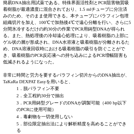
簡易DNA抽出用試薬である。特殊界面活性剤とPCR阻害物質吸
着樹脂が最適濃度に混合されており、1.5 mlチューブに分注済
ユーザーズボイス集
みのため、そのまま使用できる。本チューブにパラフィン包埋
組織切片を加え、100℃で加熱後4℃で遠心分離を行い、さらに5
動画ライブラリー
分間氷冷するだけの約30分の作業でPCR用鋳型DNAが得られ
る。また、熱処理後の冷却遠心処理により、吸着樹脂の上部に
Q&A
ゲル状の層が形成され、DNA水溶液と吸着樹脂が分離されるた
め、DNA溶液回収時における吸着樹脂の吸引を防ぐことがで
き、吸着樹脂のPCR反応液への持ち込みによるPCR増幅阻害も
低減されるようになった。
非常に時間と労力を要するパラフィン切片からのDNA抽出が、
TaKaRa DEXPAT Easyを用いると、
1．脱パラフィン不要
2．全工程約30分で抽出
3．PCR用鋳型グレードのDNAが調製可能（400 bp以下
のPCRに使用可能）
4．毒劇物を一切使用しない
5．部位限定抽出法により解析精度を高めることができ
る