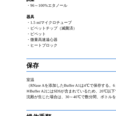
・96～100%エタノール
器具
・1.5 mlマイクロチューブ
・ピペットチップ（滅菌済）
・ピペット
・微量高速遠心器
・ヒートブロック
保存
室温
（RNase Aを添加したBuffer A1は4℃で保存する
※Buffer A2にはSDSが含まれているため、20
沈殿が生じた場合は、30～40℃で数分間、ボトル