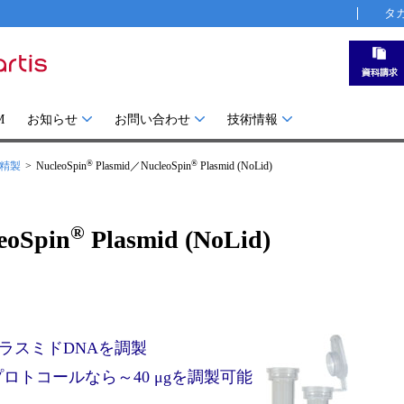
タ
M
お知らせ
お問い合わせ
技術情報
®
®
A精製
NucleoSpin
Plasmid／NucleoSpin
Plasmid (NoLid)
®
eoSpin
Plasmid (NoLid)
ラスミドDNAを調製
プロトコールなら～40 μgを調製可能