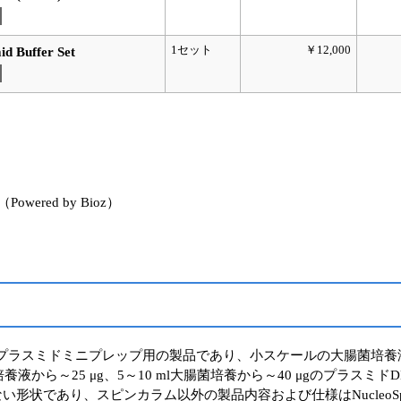
1セット
￥12,000
d Buffer Set
red by Bioz）
Plasmid (NoLid) はプラスミドミニプレップ用の製品であり、小スケー
液から～25 μg、5～10 ml大腸菌培養から～40 μgのプラスミド
カラムは蓋のない形状であり、スピンカラム以外の製品内容および仕様はNucleoSp