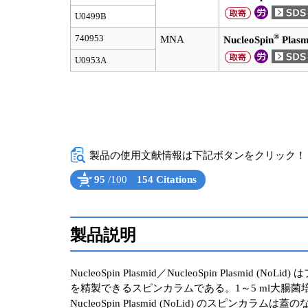
U0499B
®
740953
MNA
NucleoSpin
Plasmi
U0953A
製品の使用文献情報は下記ボタンをクリック！（Powe
95
/100
154 Citations
Powered by Bioz
See more details on Bioz
製品説明
NucleoSpin Plasmid／NucleoSpin 
を精製できるスピンカラムである。1～5 ml大腸菌培養
NucleoSpin Plasmid (NoLid) のスピン