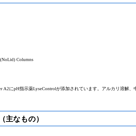
(NoLid) Columns
Buffer A2にpH指示薬LyseControlが添加されています。アル
（主なもの）