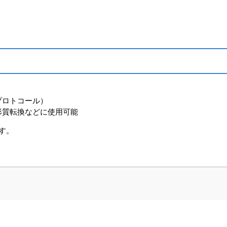
プロトコール）
形質転換などに使用可能
です。