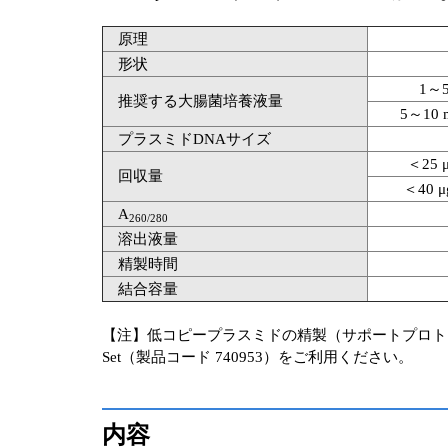
原理
形状
1～
推奨する大腸菌培養液量
5～1
プラスミドDNAサイズ
＜25
回収量
＜40 
A
260/280
溶出液量
精製時間
結合容量
【注】低コピープラスミドの精製（サポートプロトコール）
Set（製品コード 740953）をご利用ください。
内容