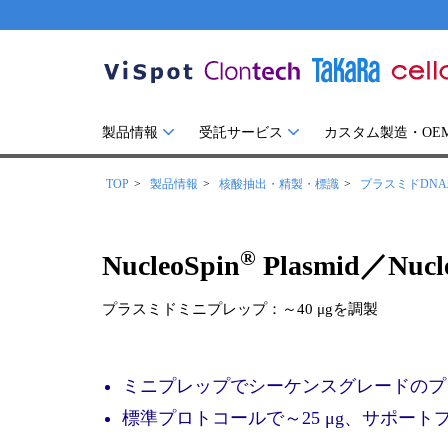
製品情報
受託サービス
カスタム製造・OE
TOP
製品情報
核酸抽出・精製・標識
プラスミドDN
®
NucleoSpin
Plasmid／Nucl
プラスミドミニプレップ：～40 μgを調製
ミニプレップでシーケンスグレードのプ
標準プロトコールで～25 μg、サポート