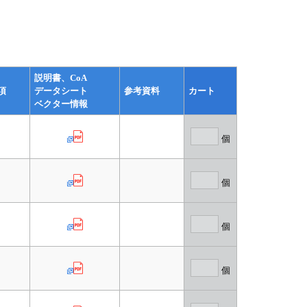
説明書、CoA
項
データシート
参考資料
カート
ベクター情報
個
個
個
個