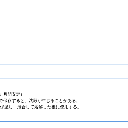
。6ヵ月間安定）
℃以下で保存すると、沈殿が生じることがある。
を保温し、混合して溶解した後に使用する。