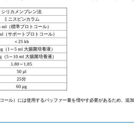
シリカメンブレン法
ミニスピンカラム
5 ml（標準プロトコール）
0 ml（サポートプロトコール）
＜25 kb
 μg（1～5 ml 大腸菌培養液）
μg（5～10 ml 大腸菌培養液）
1.80～1.85
50 μl
25分
60 μg
には使用するバッファー量を増やす必要があるため、追加バッファーが必要で