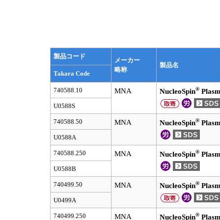
製品コード
メーカー
製品名
略称
Takara Code
®
740588.10
MNA
NucleoSpin
Plasm
U0588S
®
740588.50
MNA
NucleoSpin
Plasm
U0588A
®
740588.250
MNA
NucleoSpin
Plasm
U0588B
®
740499.50
MNA
NucleoSpin
Plasm
U0499A
®
740499.250
MNA
NucleoSpin
Plasm