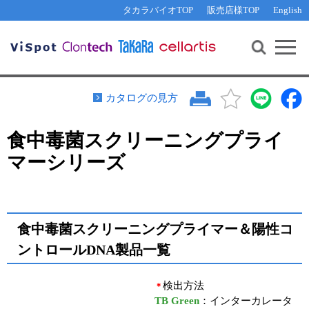
その他 ライセンスに関するご相談
機能解析・サイレンシング
資料請求
お問い合わせ
WEB会員登録
タカラバイオTOP
販売店様TOP
English
遺伝子組換え生物該当製品
Q&A
RNA合成・cDNA合成・クローニング
研究支援ツール
資料請求
制限酵素・電気泳動
Cut-Site Navigator 
制限酵素切断サイトの検索
サンプル請求
抗体・ELISA
カタログの見方
In-Fusion Cloning プライマー設計
核酸抽出・精製・標識
食中毒菌スクリーニングプライ
抗体検索サイト
PCR・等温増幅
マーシリーズ
リアルタイムPCR
（インターカレーター法）
リアルタイムPCR（qPCR）
プライマー検索・注文
装置・ソフトウェア
リアルタイムPCR
（プローブ法）
プライマー・プローブ検索・注文
食中毒菌スクリーニングプライマー＆陽性コ
サンプル請求
ントロールDNA製品一覧
機器ソフトウェア・ベクター配列ダウンロード
テクニカルサポートライン
ラーニングセンター
検出方法
＊
TB Green
：インターカレータ