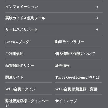
インフォメーション
オンライン注文
手法から製品を探す
新製品情報
実験ガイド＆便利ツール
キャンペーン
各種ご案内
サービスとサポート
リアルタイムPCR実験のススメ
タカラバイオ各種会員募集のお知らせ
遺伝子による検査のススメ
総合お問い合わせ
BioViewブログ
動画ライブラリー
終売製品のお知らせ
幹細胞・再生医療研究ガイド
├ テクニカルサポート 技術相談室
価格改定のご案内
ご利用規約
個人情報の保護について
クローニング実験ガイド
├ リアルタイムPCRサポートライン
学会展示・セミナーのご案内
SMARTer NGSポータルサイト
品質保証ポリシー
終売情報
├ 実験コンシェルジュ
技術セミナーのご案内
In-Fusion Cloning
├ 受託サービスお問い合わせ
プライマー設計
関連サイト
That's Good Science!™とは
タカラバイオ発表文献
└ カスタム製造お問い合わせ
Cut-Site Navigator
WEB会員ログイン
WEB会員 新規登録・変更
制限酵素切断サイトの検索
資料請求 試薬関連
ユーザーズボイス集
弊社販売店様ログインペー
サイトマップ
資料請求 機器関連
ジ
エピジェネティクス実験ガイド