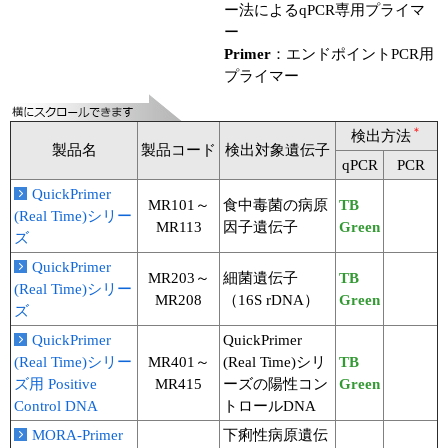
実験ガイド
ー法によるqPCR専用プライマ
ー
リアルタイムPCR実験ガイド
Primer
：エンドポイントPCR用
プライマー
遺伝子検査ガイド（食品・水質・家畜他）
NGSポータルサイト
＊
検出方法
製品名
製品コード
検出対象遺伝子
qPCR
PCR
幹細胞・再生医療研究ガイド
QuickPrimer
MR101～
食中毒菌の病原
TB
(Real Time)シリー
クローニング実験ガイド
MR113
因子遺伝子
Green
ズ
細胞選択ガイド
QuickPrimer
MR203～
細菌遺伝子
TB
(Real Time)シリー
MR208
（16S rDNA）
Green
エピジェネティクス実験ガイド
ズ
QuickPrimer
QuickPrimer
RNAi実験ガイド
(Real Time)シリー
MR401～
(Real Time)シリ
TB
ズ用 Positive
MR415
ーズの陽性コン
Green
アプリケーションノート
Control DNA
トロールDNA
MORA-Primer
下痢性病原遺伝
プロトコール集