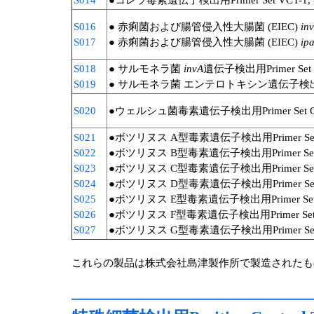
S014
●コレラ毒素遺伝子検出用Primer Set VCT-1, 
S016
● 赤痢菌および腸管侵入性大腸菌 (EIEC)
in
S017
● 赤痢菌および腸管侵入性大腸菌 (EIEC)
ip
S018
● サルモネラ菌
invA
遺伝子検出用Primer Set SI
S019
● サルモネラ菌 エンテロトキシン遺伝子検出用Prime
S020
●ウェルシュ菌毒素遺伝子検出用Primer Set CPE
S021
●ボツリヌス A型毒素遺伝子検出用Primer Set B
S022
●ボツリヌス B型毒素遺伝子検出用Primer Set B
S023
●ボツリヌス C型毒素遺伝子検出用Primer Set B
S024
●ボツリヌス D型毒素遺伝子検出用Primer Set B
S025
●ボツリヌス E型毒素遺伝子検出用Primer Set BE
S026
●ボツリヌス F型毒素遺伝子検出用Primer Set BF
S027
●ボツリヌス G型毒素遺伝子検出用Primer Set B
これらの製品は株式会社島津製作所で製造されたも