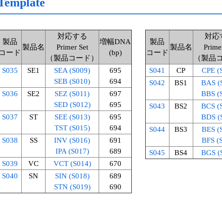
emplate
対応する
対応
製品
増幅DNA
製品
製品名
Primer Set
製品名
Prime
コード
(bp)
コード
（製品コード）
（製品
S035
SE1
SEA (S009)
695
S041
CP
CPE (
SEB (S010)
694
S042
BS1
BAS (
S036
SE2
SEZ (S011)
697
BBS (
SED (S012)
695
S043
BS2
BCS (
S037
ST
SEE (S013)
695
BDS (
TST (S015)
694
S044
BS3
BES (
S038
SS
INV (S016)
691
BFS (
IPA (S017)
689
S045
BS4
BGS (
S039
VC
VCT (S014)
670
S040
SN
SIN (S018)
689
STN (S019)
690