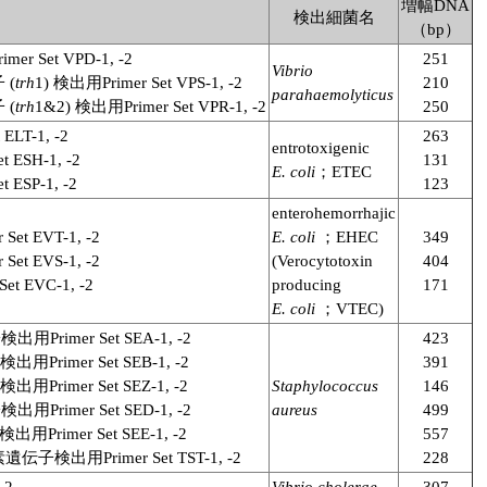
増幅DNA
検出細菌名
（bp）
et VPD-1, -2
251
Vibrio
 (
trh
1) 検出用Primer Set VPS-1, -2
210
parahaemolyticus
 (
trh
1&2) 検出用Primer Set VPR-1, -2
250
T-1, -2
263
entrotoxigenic
SH-1, -2
131
E. coli
；ETEC
SP-1, -2
123
enterohemorrhajic
 EVT-1, -2
E. coli
；EHEC
349
 EVS-1, -2
(Verocytotoxin
404
EVC-1, -2
producing
171
E. coli
；VTEC)
mer Set SEA-1, -2
423
mer Set SEB-1, -2
391
mer Set SEZ-1, -2
Staphylococcus
146
mer Set SED-1, -2
aureus
499
mer Set SEE-1, -2
557
用Primer Set TST-1, -2
228