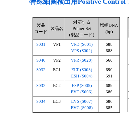
特殊細菌検出用Positive Control T
対応する
製品
増幅DNA
製品名
Primer Set
コード
(bp)
（製品コード）
S031
VP1
VPD (S001)
688
VPS (S002)
688
S046
VP2
VPR (S028)
666
S032
EC1
ELT (S003)
690
ESH (S004)
691
S033
EC2
ESP (S005)
689
EVT (S006)
686
S034
EC3
EVS (S007)
686
EVC (S008)
685