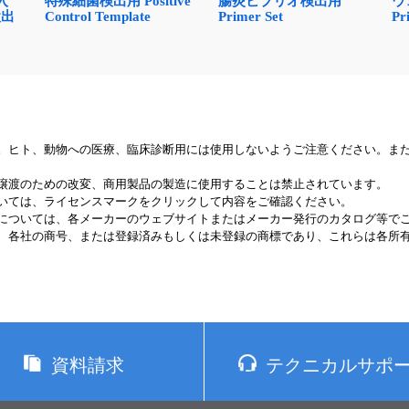
入
特殊細菌検出用 Positive
腸炎ビブリオ検出用
ウ
検出
Control Template
Primer Set
Pr
。ヒト、動物への医療、臨床診断用には使用しないようご注意ください。ま
譲渡のための改変、商用製品の製造に使用することは禁止されています。
いては、ライセンスマークをクリックして内容をご確認ください。
については、各メーカーのウェブサイトまたはメーカー発行のカタログ等で
、各社の商号、または登録済みもしくは未登録の商標であり、これらは各所
資料請求
テクニカルサポ