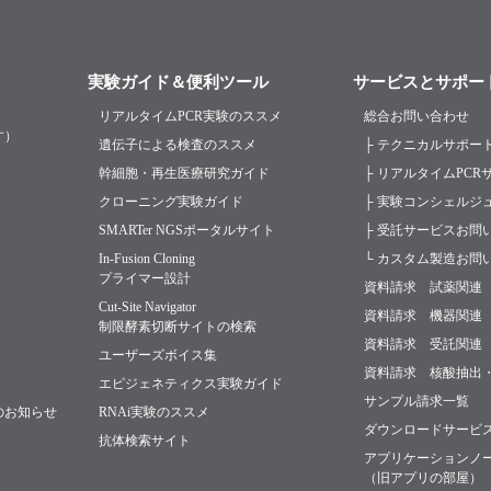
実験ガイド＆便利ツール
サービスとサポー
リアルタイムPCR実験のススメ
総合お問い合わせ
す）
遺伝子による検査のススメ
├ テクニカルサポー
幹細胞・再生医療研究ガイド
├ リアルタイムPC
クローニング実験ガイド
├ 実験コンシェルジ
SMARTer NGSポータルサイト
├ 受託サービスお問
In-Fusion Cloning
└ カスタム製造お問
プライマー設計
資料請求 試薬関連
Cut-Site Navigator
資料請求 機器関連
制限酵素切断サイトの検索
資料請求 受託関連
ユーザーズボイス集
資料請求 核酸抽出
エピジェネティクス実験ガイド
サンプル請求一覧
のお知らせ
RNAi実験のススメ
ダウンロードサービ
抗体検索サイト
アプリケーションノ
（旧アプリの部屋）