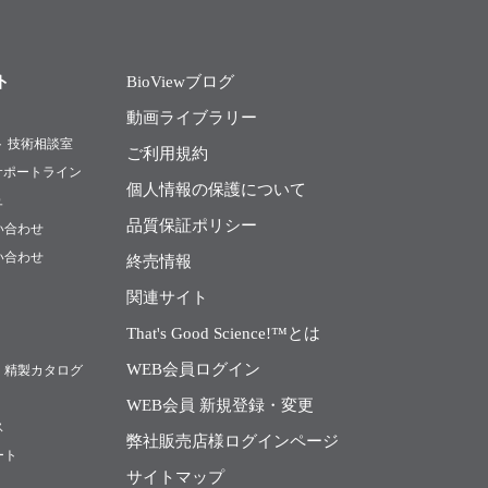
ト
BioViewブログ
動画ライブラリー
ト 技術相談室
ご利用規約
Rサポートライン
個人情報の保護について
ュ
品質保証ポリシー
い合わせ
い合わせ
終売情報
関連サイト
That's Good Science!™とは
WEB会員ログイン
・精製カタログ
WEB会員 新規登録・変更
ス
弊社販売店様ログインページ
ート
サイトマップ