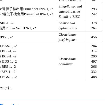
-2
Vibrio cholerae
307
Shigella
sp. and
vE
遺伝子検出用Primer Set INV-1, -2
293
enteroinvasive
aH
遺伝子検出用Primer Set IPA-1, -2
242
E. coli
；EIEC
N-1, -2
Salmonella
378
r Set STN-1, -2
typhimurium
264
Clostridium
-1, -2
456
perfringens
AS-1, -2
284
BS-1, -2
314
CS-1, -2
290
Clostridium
DS-1, -2
497
botulinum
S-1, -2
266
S-1, -2
332
GS-1, -2
488
のです。