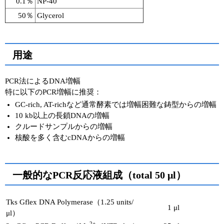
0.1％
NP-40
50％
Glycerol
用途
PCR法によるDNA増幅
特に以下のPCR増幅に推奨：
GC-rich, AT-richなど通常酵素では増幅困難な鋳型からの増幅
10 kb以上の長鎖DNAの増幅
クルードサンプルからの増幅
核酸を多く含むcDNAからの増幅
一般的なPCR反応液組成（total 50 μl）
Tks Gflex DNA Polymerase（1.25 units/
1 μl
μl）
2+