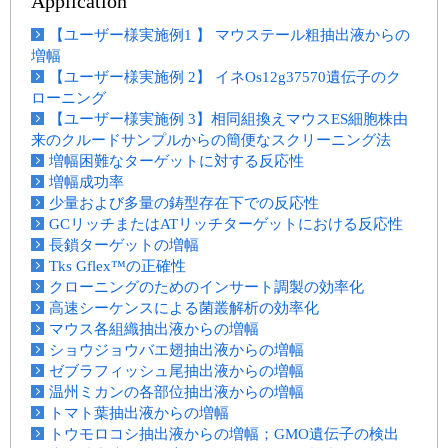
Application
【ユーザー様実施例1 】 マウステール粗抽出液からの
増幅
【ユーザー様実施例 2】 イネOs12g37570遺伝子のク
ローニング
【ユーザー様実施例 3】相同組換えマウスES細胞株由
来のクルードサンプルからの簡便なスクリーニング法
増幅困難なターゲットに対する反応性
増幅成功率
少量および多量の鋳型存在下での反応性
GCリッチまたはATリッチターゲットにおける反応性
長鎖ターゲットの増幅
Tks Gflex™の正確性
クローニングのためのインサート調製の効率化
高速シーケンスによる菌叢解析の効率化
マウス各組織抽出液からの増幅
ショウジョウバエ翅抽出液からの増幅
ゼブラフィッシュ尾抽出液からの増幅
温州ミカンの各部位抽出液からの増幅
トマト葉抽出液からの増幅
トウモロコシ抽出液からの増幅；GMO遺伝子の検出