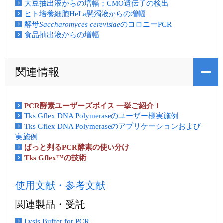
大豆抽出液からの増幅；GMO遺伝子の検出
ヒト培養細胞HeLa懸濁液からの増幅
酵母
Saccharomyces cerevisiae
のコロニーPCR
食品抽出液からの増幅
関連情報
PCR酵素ユーザーズボイス 一挙ご紹介！
Tks Gflex DNA Polymeraseのユーザー様実施例
Tks Gflex DNA Polymeraseのアプリケーションおよび
実施例
ぱっと判るPCR酵素の使い分け
Tks Gflex™の技術
使用文献・参考文献
関連製品・受託
Lysis Buffer for PCR