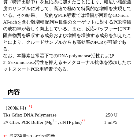
質（特許出願中）を反応系に加えたことにより、幅広い核酸濃
度のサンプルに対して、高速で極めて特異的な増幅を実現して
いる。その結果、一般的なPCR酵素では増幅が困難なGC-rich、
AT-richを含む難増幅配列や長鎖のターゲットに対するPCR増幅
の成功率が著しく向上している。また、反応バッファーにPCR
阻害物質を吸収する成分および増幅を増強する成分を加えたこ
とにより、クルードサンプルからも高効率のPCRが可能であ
る。
なお、本酵素は常温下でのDNA polymerase活性および
3'-5'exonuclease活性を抑えるモノクローナル抗体を添加したホ
ットスタートPCR用酵素である。
内容
*1
（200回用）
Tks Gflex DNA Polymerase
250 U
2＋
*2
2× Gflex PCR Buffer (Mg
, dNTP plus)
1 ml×5
*1
反応液量50 μlでの回数