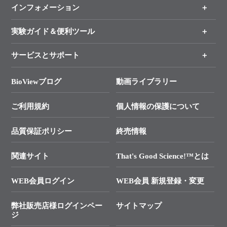
インフォメーション
オンライン注文
手法から製品を探す
新製品情報
実験ガイド＆便利ツール
キャンペーン
各種ご案内
サービスとサポート
リアルタイムPCR実験のススメ
タカラバイオ各種会員募集のお知らせ
遺伝子による検査のススメ
総合お問い合わせ
BioViewブログ
動画ライブラリー
終売製品のお知らせ
幹細胞・再生医療研究ガイド
├ テクニカルサポート 技術相談室
価格改定のご案内
ご利用規約
個人情報の保護について
クローニング実験ガイド
├ リアルタイムPCRサポートライン
学会展示・セミナーのご案内
SMARTer NGSポータルサイト
品質保証ポリシー
終売情報
├ 実験コンシェルジュ
技術セミナーのご案内
In-Fusion Cloning
├ 受託サービスお問い合わせ
プライマー設計
関連サイト
That's Good Science!™とは
タカラバイオ発表文献
└ カスタム製造お問い合わせ
Cut-Site Navigator
WEB会員ログイン
WEB会員 新規登録・変更
制限酵素切断サイトの検索
資料請求 試薬関連
ユーザーズボイス集
弊社販売店様ログインペー
サイトマップ
資料請求 機器関連
ジ
エピジェネティクス実験ガイド
資料請求 受託関連