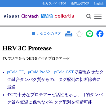
その他 ライセンスに関するご相談
機能解析・サイレンシング
資料請求
お問い合わせ
WEB会員登録
タカラバイオTOP
販売店様TOP
English
遺伝子組換え生物該当製品
Q&A
RNA合成・cDNA合成・クローニング
研究支援ツール
資料請求
制限酵素・電気泳動
Cut-Site Navigator 
制限酵素切断サイトの検索
サンプル請求
抗体・ELISA
カタログの見方
In-Fusion Cloning プライマー設計
核酸抽出・精製・標識
HRV 3C Protease
抗体検索サイト
PCR・等温増幅
リアルタイムPCR
（インターカレーター法）
4℃で活性をもつHNタグ付きプロテアーゼ
リアルタイムPCR（qPCR）
プライマー検索・注文
装置・ソフトウェア
pCold TF
、
pCold ProS2
、
pCold GST
で発現させたタ
リアルタイムPCR
（プローブ法）
プライマー・プローブ検索・注文
サンプル請求
グ融合タンパク質からの、タグ配列の切断除去に
最適
機器ソフトウェア・ベクター配列ダウンロード
テクニカルサポートライン
4℃で十分なプロテアーゼ活性を示し、目的タンパ
ラーニングセンター
ク質を低温に保ちながらタグ配列を切断可能