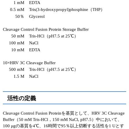
1 mM
EDTA
0.5 mM
Tris(3-hydroxypropyl)phosphine（THP）
50％
Glycerol
Cleavage Control Fusion Protein Storage Buffer
50 mM
Tris-HCl（pH7.5 at 25℃）
100 mM
NaCl
10 mM
EDTA
10×HRV 3C Cleavage Buffer
500 mM
Tris-HCl（pH7.5 at 25℃）
1.5 M
NaCl
活性の定義
Cleavage Control Fusion Proteinを基質として、HRV 3C Cleavage
Buffer（50 mM Tris-HCl，150 mM NaCl, pH7.5）中において、
100 μgの基質を4℃、16時間で95％以上切断する活性を1 Uとす