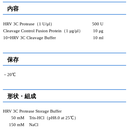
内容
HRV 3C Protease（1 U/μl）
500 U
Cleavage Control Fusion Protein（1 μg/μl）
10 μg
10×HRV 3C Cleavage Buffer
10 ml
保存
－20℃
形状・組成
HRV 3C Protease Storage Buffer
50 mM
Tris-HCl（pH8.0 at 25℃）
150 mM
NaCl