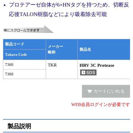
実験ガイド
プロテアーゼ自体が6×HNタグを持つため、切断反
リアルタイムPCR実験ガイド
応後TALON樹脂などにより吸着除去可能
遺伝子検査ガイド（食品・水質・家畜他）
NGSポータルサイト
製品コード
メーカー
製品名
幹細胞・再生医療研究ガイド
略称
Takara Code
7360
クローニング実験ガイド
TKR
HRV 3C Protease
7360
細胞選択ガイド
エピジェネティクス実験ガイド
カートにいれる
RNAi実験ガイド
WEB会員ログインが必要です
アプリケーションノート
製品説明
プロトコール集