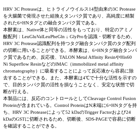
HRV 3C Proteaseは、ヒトライノウイルス14型由来の3C Protease
ユーザーズボイス集
を大腸菌で発現させた組換えタンパク質であり、高純度に精製
された6×HNタグとの融合タンパク質である。
動画ライブラリー
本酵素は、Native体と同等の活性をもっており、特定のアミノ
酸配列：LeuGluValLeuPheGln ↓ GlyProを認識・切断するため、
Q&A
HRV 3C Protease認識配列を持つタグ融合タンパク質のタグ配列
の切断に用いることができる。本酵素は、6×HNタグ融合タンパ
ク質であるため、反応後、TALON Metal Affinity ResinやHis60
Ni Superflow ResinなどのIMAC（immobilized metal affinity
chromatography）に吸着することによって反応液から容易に除
去することができる。また、本酵素は4℃で十分な活性を示すの
で、目的タンパク質の活性を損なうことなく、安定な状態で切
断が行える。
本製品には、反応のコントロールとしてCleavage Control Fusion
Proteinが含まれている。Control ProteinはN末端に6×HNタグを持
ち、HRV 3C Proteaseによって52 kDaのTrigger Factorおよび24
kDaのGSTに切断されるため、切断後、SDS-PAGEで容易に切断
を確認することができる。