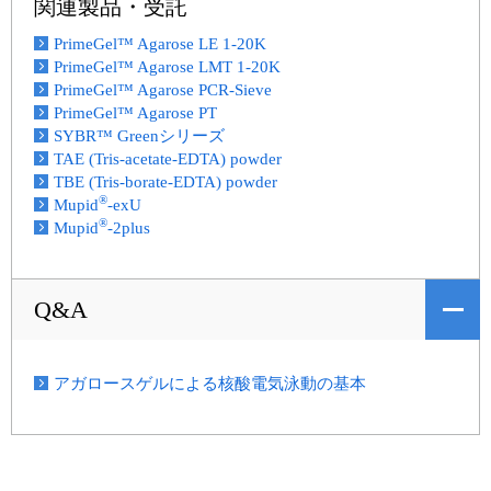
関連製品・受託
PrimeGel™ Agarose LE 1-20K
PrimeGel™ Agarose LMT 1-20K
PrimeGel™ Agarose PCR-Sieve
PrimeGel™ Agarose PT
SYBR™ Greenシリーズ
TAE (Tris-acetate-EDTA) powder
TBE (Tris-borate-EDTA) powder
®
Mupid
-exU
®
Mupid
-2plus
Q&A
アガロースゲルによる核酸電気泳動の基本