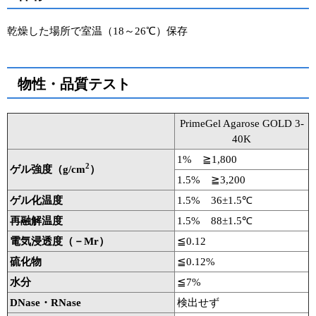
ユーザーズボイス集
乾燥した場所で室温（18～26℃）保存
動画ライブラリー
物性・品質テスト
Q&A
PrimeGel Agarose GOLD 3-
40K
1% ≧1,800
2
ゲル強度（g/cm
）
1.5% ≧3,200
ゲル化温度
1.5% 36±1.5℃
再融解温度
1.5% 88±1.5℃
電気浸透度（－Mr）
≦0.12
硫化物
≦0.12%
水分
≦7%
DNase・RNase
検出せず