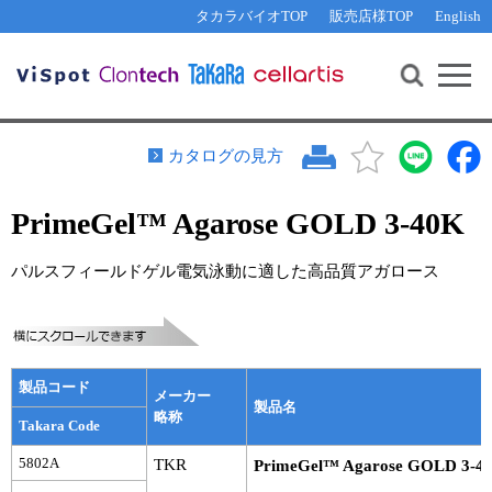
その他 ライセンスに関するご相談
機能解析・サイレンシング
資料請求
お問い合わせ
WEB会員登録
タカラバイオTOP
販売店様TOP
English
遺伝子組換え生物該当製品
Q&A
RNA合成・cDNA合成・クローニング
研究支援ツール
資料請求
制限酵素・電気泳動
Cut-Site Navigator 
制限酵素切断サイトの検索
サンプル請求
抗体・ELISA
カタログの見方
In-Fusion Cloning プライマー設計
核酸抽出・精製・標識
PrimeGel™ Agarose GOLD 3-40K
抗体検索サイト
PCR・等温増幅
リアルタイムPCR
（インターカレーター法）
パルスフィールドゲル電気泳動に適した高品質アガロース
リアルタイムPCR（qPCR）
プライマー検索・注文
装置・ソフトウェア
リアルタイムPCR
（プローブ法）
プライマー・プローブ検索・注文
サンプル請求
製品コード
メーカー
機器ソフトウェア・ベクター配列ダウンロード
製品名
テクニカルサポートライン
略称
Takara Code
ラーニングセンター
5802A
TKR
PrimeGel™ Agarose GOLD 3-4