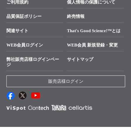
価格改定のご案内
ご利用規約
個人情報の保護について
クローニング実験ガイド
├ リアルタイムPCRサポートライン
学会展示・セミナーのご案内
SMARTer NGSポータルサイト
品質保証ポリシー
終売情報
├ 実験コンシェルジュ
技術セミナーのご案内
In-Fusion Cloning
├ 受託サービスお問い合わせ
プライマー設計
関連サイト
That's Good Science!™とは
タカラバイオ発表文献
└ カスタム製造お問い合わせ
Cut-Site Navigator
WEB会員ログイン
WEB会員 新規登録・変更
制限酵素切断サイトの検索
資料請求 試薬関連
ユーザーズボイス集
弊社販売店様ログインペー
サイトマップ
資料請求 機器関連
ジ
エピジェネティクス実験ガイド
資料請求 受託関連
RNAi実験のススメ
資料請求 核酸抽出・精製カタログ
販売店様ログイン
抗体検索サイト
サンプル請求一覧
ダウンロードサービス
アプリケーションノート
（旧アプリの部屋）
プロトコール集