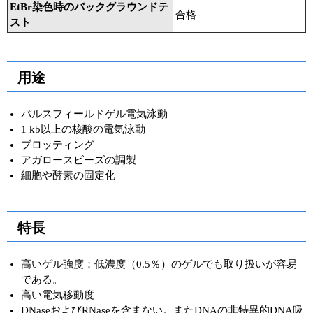
EtBr染色時のバックグラウンドテ
合格
スト
用途
パルスフィールドゲル電気泳動
1 kb以上の核酸の電気泳動
ブロッティング
アガロースビーズの調製
細胞や酵素の固定化
特長
高いゲル強度：低濃度（0.5％）のゲルでも取り扱いが容易
である。
高い電気移動度
DNaseおよびRNaseを含まない。またDNAの非特異的DNA吸