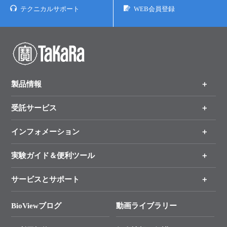
テクニカルサポート
WEB会員登録
製品情報
受託サービス
製品一覧
（分野、カテゴリーから探す）
インフォメーション
オンライン注文
手法から製品を探す
新製品情報
実験ガイド＆便利ツール
キャンペーン
各種ご案内
サービスとサポート
リアルタイムPCR実験のススメ
タカラバイオ各種会員募集のお知らせ
遺伝子による検査のススメ
総合お問い合わせ
BioViewブログ
動画ライブラリー
終売製品のお知らせ
幹細胞・再生医療研究ガイド
├ テクニカルサポート 技術相談室