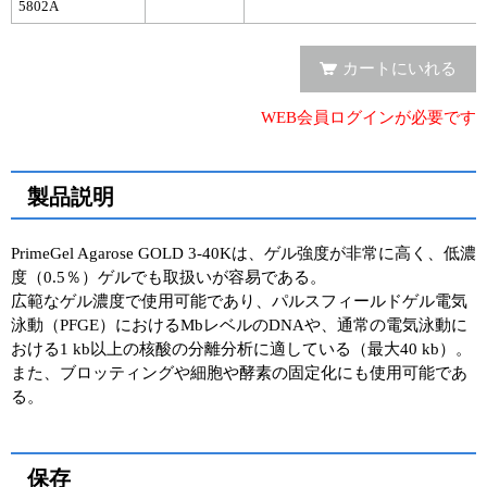
実験ガイド
5802A
リアルタイムPCR実験ガイド
カートにいれる
遺伝子検査ガイド（食品・水質・家畜他）
WEB会員ログインが必要です
NGSポータルサイト
幹細胞・再生医療研究ガイド
製品説明
クローニング実験ガイド
PrimeGel Agarose GOLD 3-40Kは、ゲル強度が非常に高く、低濃
度（0.5％）ゲルでも取扱いが容易である。
細胞選択ガイド
広範なゲル濃度で使用可能であり、パルスフィールドゲル電気
泳動（PFGE）におけるMbレベルのDNAや、通常の電気泳動に
エピジェネティクス実験ガイド
おける1 kb以上の核酸の分離分析に適している（最大40 kb）。
また、ブロッティングや細胞や酵素の固定化にも使用可能であ
RNAi実験ガイド
る。
アプリケーションノート
保存
プロトコール集