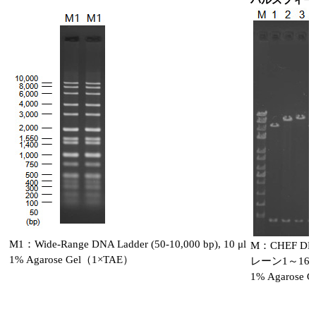
M1：Wide-Range DNA Ladder (50-10,000 bp), 10 μl
M：CHEF DNA S
1% Agarose Gel（1×TAE）
レーン1～16：F
1% Agarose 