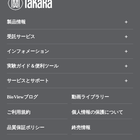
製品情報
受託サービス
製品一覧
（分野、カテゴリーから探す）
インフォメーション
オンライン注文
手法から製品を探す
新製品情報
実験ガイド＆便利ツール
キャンペーン
各種ご案内
サービスとサポート
リアルタイムPCR実験のススメ
タカラバイオ各種会員募集のお知らせ
遺伝子による検査のススメ
総合お問い合わせ
BioViewブログ
動画ライブラリー
終売製品のお知らせ
幹細胞・再生医療研究ガイド
├ テクニカルサポート 技術相談室
価格改定のご案内
ご利用規約
個人情報の保護について
クローニング実験ガイド
├ リアルタイムPCRサポートライン
学会展示・セミナーのご案内
SMARTer NGSポータルサイト
品質保証ポリシー
終売情報
├ 実験コンシェルジュ
技術セミナーのご案内
In-Fusion Cloning