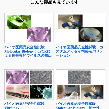
こんな製品も見ています
バイオ医薬品安全性試験
バイオ医薬品安全性試験 カ
Molecular Biology：qPCRに
スタムアッセイ構築＆バリデ
よる種特異的ウイルスの検出
ーション
バイオ医薬品安全性試験
バイオ医薬品安全性試験
Vitrology
Molecular Biology：同一性、