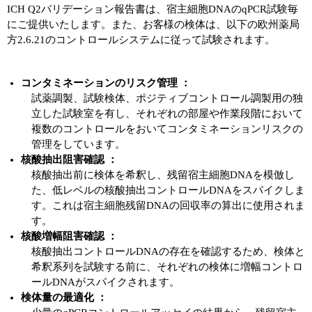
ICH Q2バリデーション報告書は、宿主細胞DNAのqPCR試験毎
にご提供いたします。また、お客様の検体は、以下の欧州薬局
方2.6.21のコントロールシステムに従って試験されます。
コンタミネーションのリスク管理 ：
試薬調製、試験検体、ポジティブコントロール調製用の独
立した試験室を有し、それぞれの部屋や作業段階において
複数のコントロールをおいてコンタミネーションリスクの
管理をしています。
核酸抽出阻害確認 ：
核酸抽出前に検体を希釈し、残留宿主細胞DNAを模倣し
た、低レベルの核酸抽出コントロールDNAをスパイクしま
す。これは宿主細胞残留DNAの回収率の算出に使用されま
す。
核酸増幅阻害確認 ：
核酸抽出コントロールDNAの存在を確認するため、検体と
希釈系列を試験する前に、それぞれの検体に増幅コントロ
ールDNAがスパイクされます。
検体量の最適化 ：