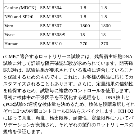
Canine (MDCK)
SP-M.8304
1.8
1.8
NS0 and SP2/0
SP-M.8305
1.8
1.8
Vero
SP-M.8307
1800
1800
Yeast
SP-M.8308/9
18
18
Human
SP-M.8310
270
270
cGMPに適合するロットリリース試験には、残留宿主細胞DNA
試験に対して詳細な阻害確認試験が求められています。阻害確
認試験は、試験結果が要求されている規格に適合していること
を保証するためのものです。これは、お客様の製品に応じてカ
スタマイズされることもあります。さらに、定量結果の信頼性
を確保するため、試験毎に複数のコントロールを使用します。
最初に検体中の干渉因子を不活化する処理をし、DNA抽出と
qPCR試験の適切な検体量を決めるため、検体を段階希釈しそれ
ぞれに2つの内部コントロールDNAをスパイクします。ICH Q2
に従って真度、精度、検出限界、頑健性、定量限界についてバ
リデーションが実施され、それぞれの製剤のロットリリースの
規格を保証します。