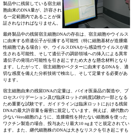
実験ガイド
製品中に残留している宿主細
胞由来のDNA量が、許容され
リアルタイムPCR実験ガイド
る一定範囲内であることが保
証されなければなりません。
遺伝子検査ガイド（食品・水質・家畜他）
最終製品中の残留宿主細胞DNAの存在は、宿主細胞やウイルス
NGSポータルサイト
に由来する癌遺伝子が伝播する可能性（特に細胞基材が造腫瘍
性細胞である場合）や、ウイルスDNAから感染性ウイルスが産
幹細胞・再生医療研究ガイド
生される可能性、そして遺伝子の調節領域への挿入による異常
遺伝子の発現の可能性を引き起こすため大きな懸念材料となり
クローニング実験ガイド
ます。したがって、宿主細胞やベクターに由来するDNAを、適
切な感度を備えた分析技術で検出し、そして定量する必要があ
細胞選択ガイド
ります。
宿主細胞由来の残留DNAの定量は、バイオ医薬品の製造や、プ
エピジェネティクス実験ガイド
ロセスバリデーション及び臨床ロットの純度試験の一部となる
ため重要な試験です。ガイドラインは臨床ロットにおける残留
RNAi実験ガイド
DNAの最大許容量を厳密に規定しています。例えば、継代数の
少ないVero細胞のように、造腫瘍性を持たない細胞株を使った
アプリケーションノート
ワクチン製造の場合、投与あたり最大10 ngまでと規定されてい
ます。また、継代細胞株のDNAは大きなリスクを引き起こすも
プロトコール集