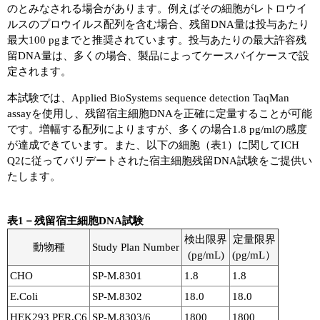
のとみなされる場合があります。例えばその細胞がレトロウイ
ルスのプロウイルス配列を含む場合、残留DNA量は投与あたり
ユーザーズボイス集
最大100 pgまでと推奨されています。投与あたりの最大許容残
留DNA量は、多くの場合、製品によってケースバイケースで設
動画ライブラリー
定されます。
Q&A
本試験では、Applied BioSystems sequence detection TaqMan
assayを使用し、残留宿主細胞DNAを正確に定量することが可能
です。増幅する配列によりますが、多くの場合1.8 pg/mlの感度
が達成できています。また、以下の細胞（表1）に関してICH
Q2に従ってバリデートされた宿主細胞残留DNA試験をご提供い
たします。
表1－残留宿主細胞DNA試験
検出限界
定量限界
動物種
Study Plan Number
(pg/mL)
(pg/mL）
CHO
SP-M.8301
1.8
1.8
E.Coli
SP-M.8302
18.0
18.0
HEK293 PER.C6
SP-M.8303/6
1800
1800