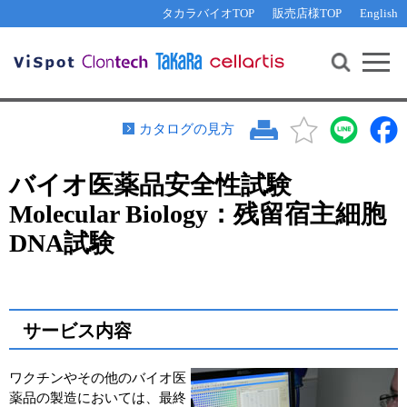
その他 ライセンスに関するご相談
機能解析・サイレンシング
資料請求
お問い合わせ
WEB会員登録
タカラバイオTOP
販売店様TOP
English
遺伝子組換え生物該当製品
Q&A
RNA合成・cDNA合成・クローニング
研究支援ツール
資料請求
制限酵素・電気泳動
Cut-Site Navigator 
制限酵素切断サイトの検索
サンプル請求
抗体・ELISA
カタログの見方
In-Fusion Cloning プライマー設計
核酸抽出・精製・標識
バイオ医薬品安全性試験
抗体検索サイト
PCR・等温増幅
Molecular Biology：残留宿主細胞
リアルタイムPCR
（インターカレーター法）
リアルタイムPCR（qPCR）
プライマー検索・注文
DNA試験
装置・ソフトウェア
リアルタイムPCR
（プローブ法）
プライマー・プローブ検索・注文
サンプル請求
サービス内容
機器ソフトウェア・ベクター配列ダウンロード
テクニカルサポートライン
ラーニングセンター
ワクチンやその他のバイオ医
薬品の製造においては、最終