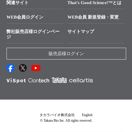
├ 受託サービスお問い合わせ
プライマー設計
関連サイト
That's Good Science!™とは
タカラバイオ発表文献
└ カスタム製造お問い合わせ
Cut-Site Navigator
WEB会員ログイン
WEB会員 新規登録・変更
制限酵素切断サイトの検索
資料請求 試薬関連
ユーザーズボイス集
弊社販売店様ログインペー
サイトマップ
資料請求 機器関連
ジ
エピジェネティクス実験ガイド
資料請求 受託関連
RNAi実験のススメ
資料請求 核酸抽出・精製カタログ
販売店様ログイン
抗体検索サイト
サンプル請求一覧
ダウンロードサービス
アプリケーションノート
（旧アプリの部屋）
プロトコール集
Q&A
タカラバイオ株式会社
English
© Takara Bio Inc. All rights reserved.
説明書・CoA・SDSを探す